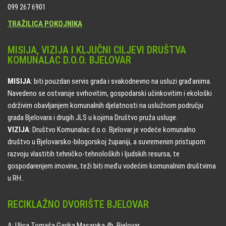
099 267 6901
TRAŽILICA POKOJNIKA
MISIJA, VIZIJA I KLJUČNI CILJEVI DRUŠTVA
KOMUNALAC D.O.O. BJELOVAR
MISIJA
: biti pouzdan servis grada i svakodnevno na usluzi građanima.
Navedeno se ostvaruje svrhovitim, gospodarski učinkovitim i ekološki
održivim obavljanjem komunalnih djelatnosti na uslužnom području
grada Bjelovara i drugih JLS u kojima Društvo pruža usluge.
VIZIJA
: Društvo Komunalac d.o.o. Bjelovar je vodeće komunalno
društvo u Bjelovarsko-bilogorskoj županiji, a suvremenim pristupom
razvoju vlastitih tehničko-tehnoloških i ljudskih resursa, te
gospodarenjem imovine, teži biti među vodećim komunalnim društvima
u RH..
RECIKLAŽNO DVORIŠTE BJELOVAR
A: Ulica Tomaša Garika Masaryka 4b, Bjelovar