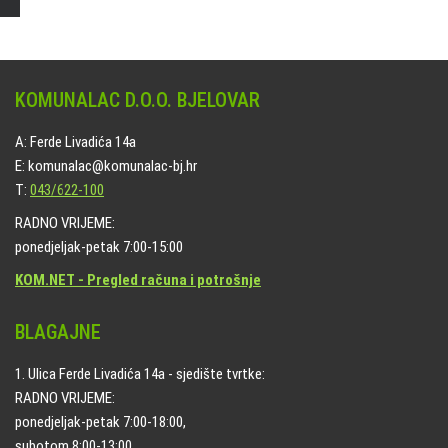
KOMUNALAC D.O.O. BJELOVAR
A: Ferde Livadića 14a
E: komunalac@komunalac-bj.hr
T:
043/622-100
RADNO VRIJEME:
ponedjeljak-petak 7:00-15:00
KOM.NET - Pregled računa i potrošnje
BLAGAJNE
1. Ulica Ferde Livadića 14a - sjedište tvrtke:
RADNO VRIJEME:
ponedjeljak-petak 7:00-18:00,
subotom 8:00-13:00