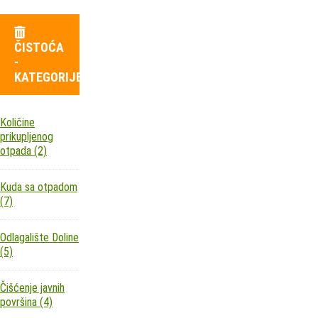
ČISTOĆA
-
KATEGORIJE
Količine
prikupljenog
otpada
(2)
Kuda sa otpadom
(7)
Odlagalište Doline
(5)
Čišćenje javnih
površina
(4)