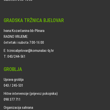
GRADSKA TRŽNICA BJELOVAR
Ivana Kozarčanina bb-Plinara
RADNO VRIJEME:
četvrtak i subota 7:00-16:00
E: trznicabjelovar@komunalac-bj.hr
T: 043/244-561
GROBLJA
Uprava groblja
043 / 245-531
Hitne intervencije (prijevoz pokojnika)
098 377 711
Organizacija sahrana