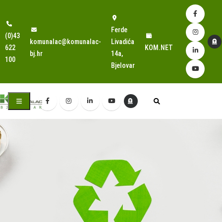
Ferde
(0)43
komunalac@komunalac-
Livadića
622
KOM.NET
bj.hr
14a,
100
Bjelovar