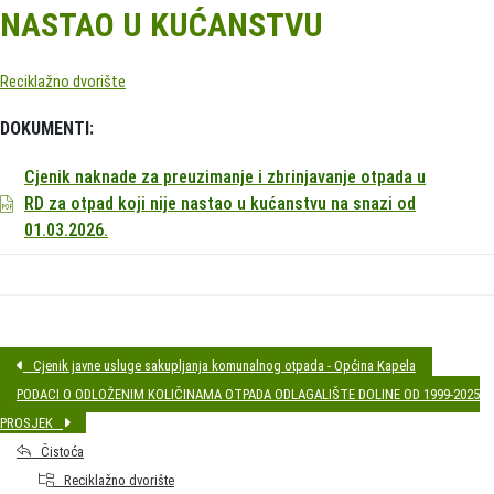
NASTAO U KUĆANSTVU
Reciklažno dvorište
DOKUMENTI:
Cjenik naknade za preuzimanje i zbrinjavanje otpada u
RD za otpad koji nije nastao u kućanstvu na snazi od
01.03.2026.
Cjenik javne usluge sakupljanja komunalnog otpada - Općina Kapela
PODACI O ODLOŽENIM KOLIČINAMA OTPADA ODLAGALIŠTE DOLINE OD 1999-2025
PROSJEK
Čistoća
Reciklažno dvorište