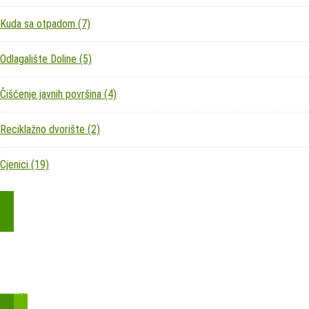
Kuda sa otpadom
(7)
Odlagalište Doline
(5)
Čišćenje javnih površina
(4)
Reciklažno dvorište
(2)
Cjenici
(19)
Kupite parkirališnu kartu online!
Bmove je usluga koja uključuje mobilnu i web aplikaciju za
brzui jednostavnu on-line kupnju parkirnih karata.