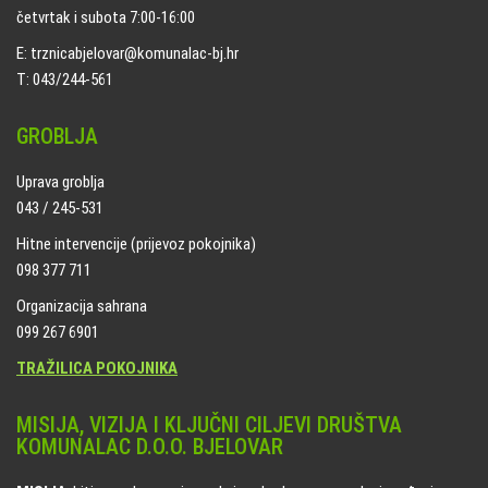
četvrtak i subota 7:00-16:00
E: trznicabjelovar@komunalac-bj.hr
T: 043/244-561
GROBLJA
Uprava groblja
043 / 245-531
Hitne intervencije (prijevoz pokojnika)
098 377 711
Organizacija sahrana
099 267 6901
TRAŽILICA POKOJNIKA
MISIJA, VIZIJA I KLJUČNI CILJEVI DRUŠTVA
KOMUNALAC D.O.O. BJELOVAR