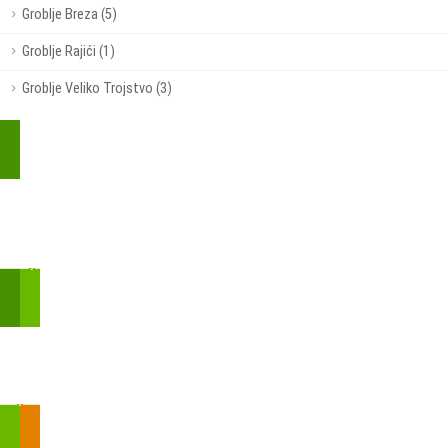
Groblje Breza (5)
Groblje Rajići (1)
Groblje Veliko Trojstvo (3)
Kupite parkirališnu kartu online!
Bmove je usluga koja uključuje mobilnu i web aplikaciju za
brzui jednostavnu on-line kupnju parkirnih karata.
Zakon o fiskalizaciji u prometu gotovinom - SMS plaćanje
Prilikom obavljene kupovine putem SMS-a trebali biste dobiti
brojtransakcije/PIN