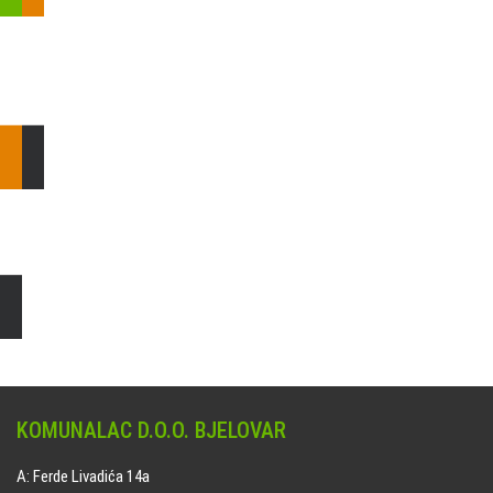
Pošaljite nam upit ili nazovite!
Odgovorit ćemo Vam u
najkraćem mogućem roku.
E: komunalac@komunalac-bj.hr
T: 043/622-100
Čišćenje i uređenje grobnih mjesta
Naručite online jedan od ponuđenih paketa. usluga je dostupna
na svim grobljima kojima upravlja Komunalac d.o.o. Bjelovar.
KOMUNALAC D.O.O. BJELOVAR
A: Ferde Livadića 14a