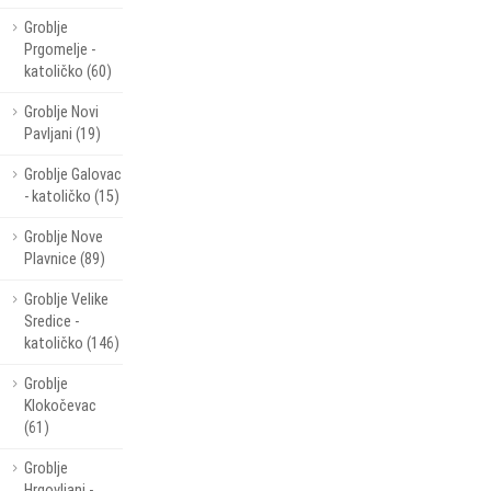
Groblje
Prgomelje -
katoličko (60)
Groblje Novi
Pavljani (19)
Groblje Galovac
- katoličko (15)
Groblje Nove
Plavnice (89)
Groblje Velike
Sredice -
katoličko (146)
Groblje
Klokočevac
(61)
Groblje
Hrgovljani -