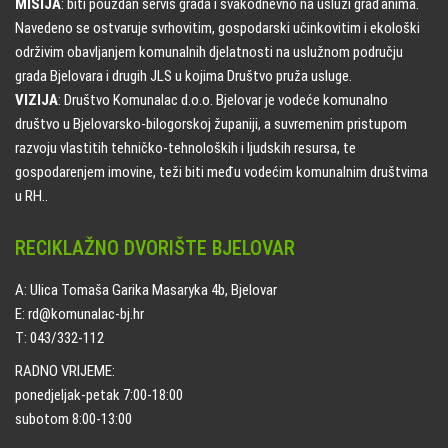
MISIJA
: biti pouzdan servis grada i svakodnevno na usluzi građanima.
Navedeno se ostvaruje svrhovitim, gospodarski učinkovitim i ekološki
održivim obavljanjem komunalnih djelatnosti na uslužnom području
grada Bjelovara i drugih JLS u kojima Društvo pruža usluge.
VIZIJA
: Društvo Komunalac d.o.o. Bjelovar je vodeće komunalno
društvo u Bjelovarsko-bilogorskoj županiji, a suvremenim pristupom
razvoju vlastitih tehničko-tehnoloških i ljudskih resursa, te
gospodarenjem imovine, teži biti među vodećim komunalnim društvima
u RH..
RECIKLAŽNO DVORIŠTE BJELOVAR
A: Ulica Tomaša Garika Masaryka 4b, Bjelovar
E: rd@komunalac-bj.hr
T: 043/332-112
RADNO VRIJEME:
ponedjeljak-petak 7:00-18:00
subotom 8:00-13:00