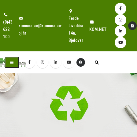
Ferde
(0)43
komunalac@komunalac-
Livadića
622
KOM.NET
bj.hr
14a,
100
Bjelovar