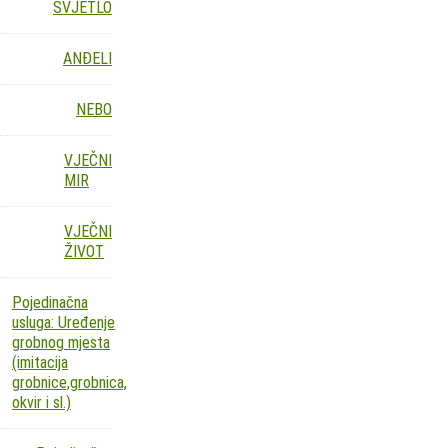
SVJETLO
ANĐELI
NEBO
VJEČNI
MIR
VJEČNI
ŽIVOT
Pojedinačna
usluga: Uređenje
grobnog mjesta
(imitacija
grobnice,grobnica,
okvir i sl.)