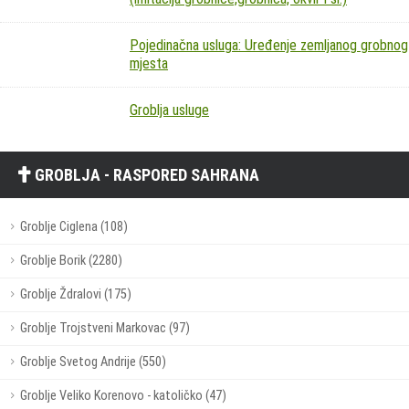
Pojedinačna usluga: Uređenje zemljanog grobnog
mjesta
Groblja usluge
GROBLJA - RASPORED SAHRANA
Groblje Ciglena (108)
Groblje Borik (2280)
Groblje Ždralovi (175)
Groblje Trojstveni Markovac (97)
Groblje Svetog Andrije (550)
Groblje Veliko Korenovo - katoličko (47)