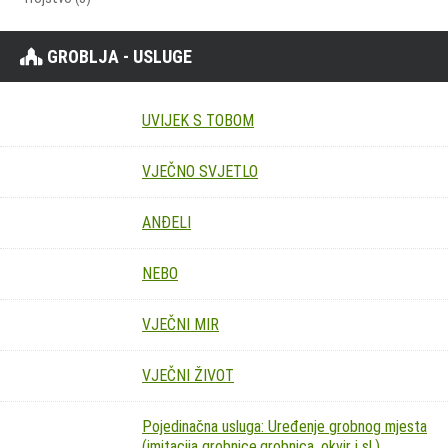
GROBLJA - USLUGE
UVIJEK S TOBOM
VJEČNO SVJETLO
ANĐELI
NEBO
VJEČNI MIR
VJEČNI ŽIVOT
Pojedinačna usluga: Uređenje grobnog mjesta
(imitacija grobnice,grobnica, okvir i sl.)