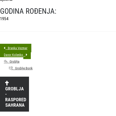
GODINA ROĐENJA:
1954
Branka Vezmar
Davor Kolenko
Groblja
Groblje Borik
GROBLJA
-
RASPORED
SAHRANA