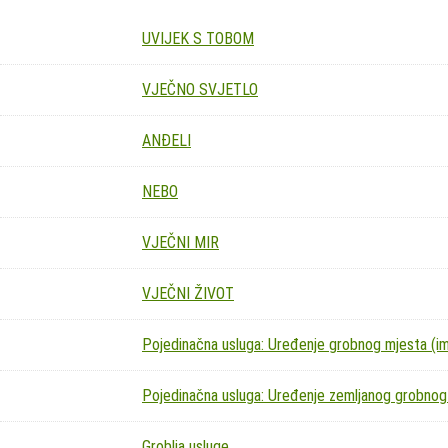
UVIJEK S TOBOM
VJEČNO SVJETLO
ANĐELI
NEBO
VJEČNI MIR
VJEČNI ŽIVOT
Pojedinačna usluga: Uređenje grobnog mjesta (imit
Pojedinačna usluga: Uređenje zemljanog grobnog
Groblja usluge