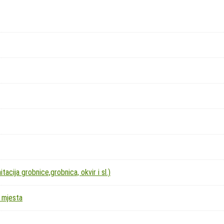
acija grobnice,grobnica, okvir i sl.)
 mjesta