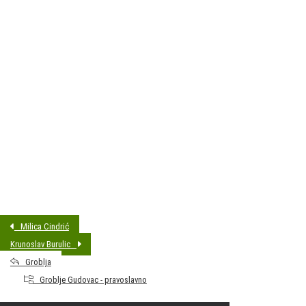
DATUM SAHRANE:
02.06.2026 15:00
MJESTO PREBIVALIŠTA:
Gudovac
GODINA ROĐENJA:
1953
Milica Cindrić
Krunoslav Burulic
Groblja
Groblje Gudovac - pravoslavno