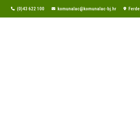
(0)43 622 100
komunalac@komunalac-bj.hr
Ferde 