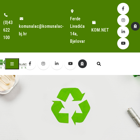
Ferde
(0)43
komunalac@komunalac-
Livadića
622
KOM.NET
bj.hr
14a,
100
Bjelovar