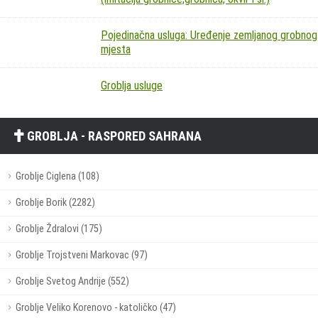
Pojedinačna usluga: Uređenje zemljanog grobnog
mjesta
Groblja usluge
GROBLJA - RASPORED SAHRANA
Groblje Ciglena (108)
Groblje Borik (2282)
Groblje Ždralovi (175)
Groblje Trojstveni Markovac (97)
Groblje Svetog Andrije (552)
Groblje Veliko Korenovo - katoličko (47)