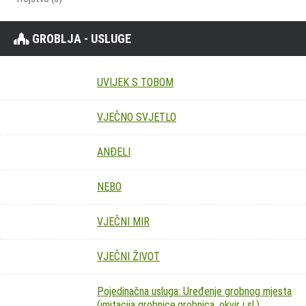
GROBLJA - USLUGE
UVIJEK S TOBOM
VJEČNO SVJETLO
ANĐELI
NEBO
VJEČNI MIR
VJEČNI ŽIVOT
Pojedinačna usluga: Uređenje grobnog mjesta
(imitacija grobnice,grobnica, okvir i sl.)