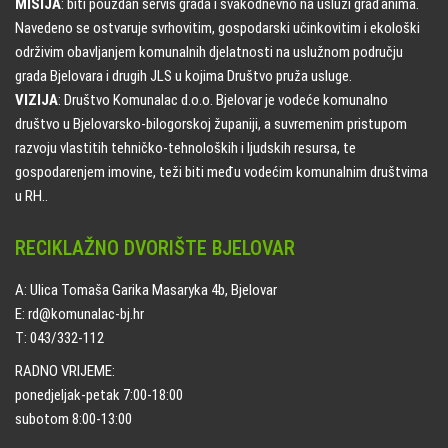
MISIJA
: biti pouzdan servis grada i svakodnevno na usluzi građanima.
Navedeno se ostvaruje svrhovitim, gospodarski učinkovitim i ekološki
održivim obavljanjem komunalnih djelatnosti na uslužnom području
grada Bjelovara i drugih JLS u kojima Društvo pruža usluge.
VIZIJA
: Društvo Komunalac d.o.o. Bjelovar je vodeće komunalno
društvo u Bjelovarsko-bilogorskoj županiji, a suvremenim pristupom
razvoju vlastitih tehničko-tehnoloških i ljudskih resursa, te
gospodarenjem imovine, teži biti među vodećim komunalnim društvima
u RH..
RECIKLAŽNO DVORIŠTE BJELOVAR
A: Ulica Tomaša Garika Masaryka 4b, Bjelovar
E: rd@komunalac-bj.hr
T: 043/332-112
RADNO VRIJEME:
ponedjeljak-petak 7:00-18:00
subotom 8:00-13:00