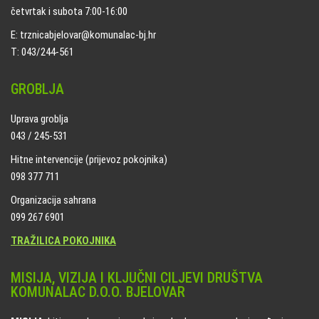
četvrtak i subota 7:00-16:00
E: trznicabjelovar@komunalac-bj.hr
T: 043/244-561
GROBLJA
Uprava groblja
043 / 245-531
Hitne intervencije (prijevoz pokojnika)
098 377 711
Organizacija sahrana
099 267 6901
TRAŽILICA POKOJNIKA
MISIJA, VIZIJA I KLJUČNI CILJEVI DRUŠTVA
KOMUNALAC D.O.O. BJELOVAR