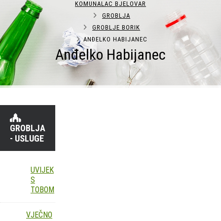
KOMUNALAC BJELOVAR
GROBLJA
GROBLJE BORIK
ANĐELKO HABIJANEC
Anđelko Habijanec
GROBLJA
- USLUGE
UVIJEK
S
TOBOM
VJEČNO