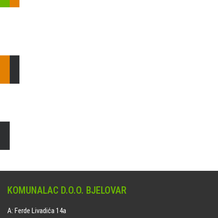
Pošaljite nam upit ili nazovite!
Odgovorit ćemo Vam u
najkraćem mogućem roku.
E: komunalac@komunalac-bj.hr
T: 043/622-100
Čišćenje i uređenje grobnih mjesta
Naručite online jedan od ponuđenih paketa. usluga je dostupna
na svim grobljima kojima upravlja Komunalac d.o.o. Bjelovar.
KOMUNALAC D.O.O. BJELOVAR
A: Ferde Livadića 14a