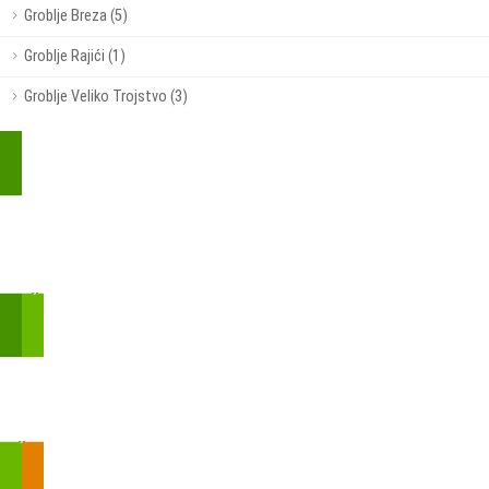
Groblje Breza (5)
Groblje Rajići (1)
Groblje Veliko Trojstvo (3)
Kupite parkirališnu kartu online!
Bmove je usluga koja uključuje mobilnu i web aplikaciju za
brzui jednostavnu on-line kupnju parkirnih karata.
Zakon o fiskalizaciji u prometu gotovinom - SMS plaćanje
Prilikom obavljene kupovine putem SMS-a trebali biste dobiti
brojtransakcije/PIN