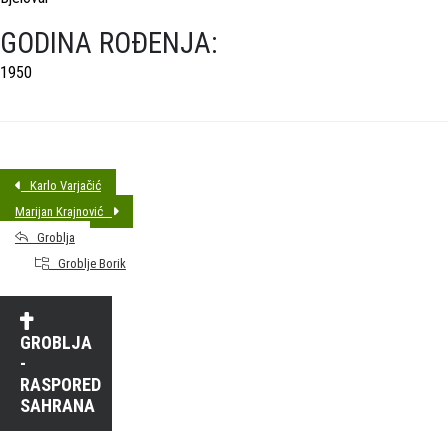
GODINA ROĐENJA:
1950
Karlo Varjačić
Marijan Krajnović
Groblja
Groblje Borik
GROBLJA
-
RASPORED
SAHRANA