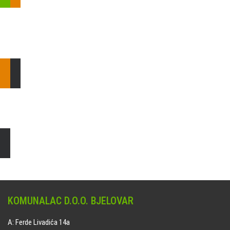
Pošaljite nam upit ili nazovite!
Odgovorit ćemo Vam u
najkraćem mogućem roku.
E: komunalac@komunalac-bj.hr
T: 043/622-100
Čišćenje i uređenje grobnih mjesta
Naručite online jedan od ponuđenih paketa. usluga je dostupna
na svim grobljima kojima upravlja Komunalac d.o.o. Bjelovar.
KOMUNALAC D.O.O. BJELOVAR
A: Ferde Livadića 14a