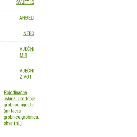
SVJETLO
ANĐELI
NEBO
VJEČNI
MIR
VJEČNI
ŽIVOT
Pojedinačna
usluga: Uređenje
grobnog mjesta
(imitacija
grobnice,grobnica,
okvir i sl.)