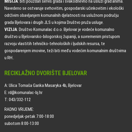
MISIJA
: biti pouzdan servis grada i svakodnevno na usluzi građanima.
Navedeno se ostvaruje svrhovitim, gospodarski učinkovitim i ekološki
održivim obavljanjem komunalnih djelatnosti na uslužnom području
grada Bjelovara i drugih JLS u kojima Društvo pruža usluge.
VIZIJA
: Društvo Komunalac d.o.o. Bjelovar je vodeće komunalno
društvo u Bjelovarsko-bilogorskoj županiji, a suvremenim pristupom
razvoju vlastitih tehničko-tehnoloških i ljudskih resursa, te
gospodarenjem imovine, teži biti među vodećim komunalnim društvima
u RH..
RECIKLAŽNO DVORIŠTE BJELOVAR
A: Ulica Tomaša Garika Masaryka 4b, Bjelovar
E: rd@komunalac-bj.hr
T: 043/332-112
RADNO VRIJEME:
ponedjeljak-petak 7:00-18:00
subotom 8:00-13:00