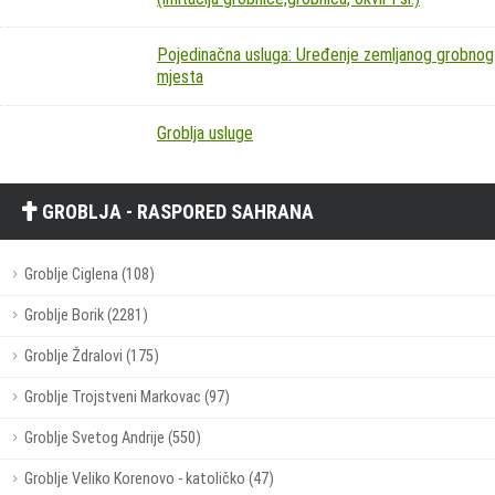
Pojedinačna usluga: Uređenje zemljanog grobnog
mjesta
Groblja usluge
GROBLJA - RASPORED SAHRANA
Groblje Ciglena (108)
Groblje Borik (2281)
Groblje Ždralovi (175)
Groblje Trojstveni Markovac (97)
Groblje Svetog Andrije (550)
Groblje Veliko Korenovo - katoličko (47)