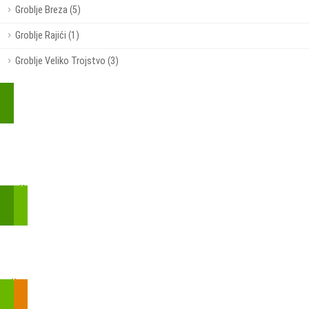
Groblje Breza (5)
Groblje Rajići (1)
Groblje Veliko Trojstvo (3)
Kupite parkirališnu kartu online!
Bmove je usluga koja uključuje mobilnu i web aplikaciju za
brzui jednostavnu on-line kupnju parkirnih karata.
Zakon o fiskalizaciji u prometu gotovinom - SMS plaćanje
Prilikom obavljene kupovine putem SMS-a trebali biste dobiti
brojtransakcije/PIN