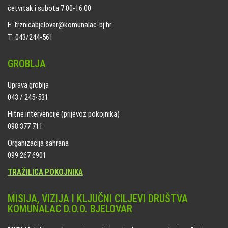
četvrtak i subota 7:00-16:00
E: trznicabjelovar@komunalac-bj.hr
T: 043/244-561
GROBLJA
Uprava groblja
043 / 245-531
Hitne intervencije (prijevoz pokojnika)
098 377 711
Organizacija sahrana
099 267 6901
TRAŽILICA POKOJNIKA
MISIJA, VIZIJA I KLJUČNI CILJEVI DRUŠTVA
KOMUNALAC D.O.O. BJELOVAR