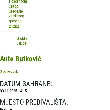
Pojedinačna
usluga:
Uređenje
zemljanog
grobnog
mjesta
Groblja
usluge
Ante Butković
Groblje Borik
DATUM SAHRANE:
03.11.2025 14:15
MJESTO PREBIVALIŠTA:
Bjelovar