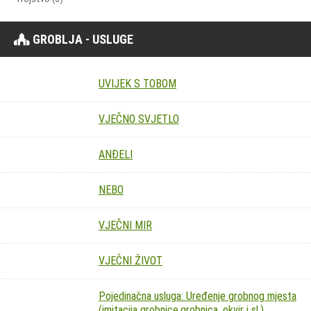
GROBLJA - USLUGE
UVIJEK S TOBOM
VJEČNO SVJETLO
ANĐELI
NEBO
VJEČNI MIR
VJEČNI ŽIVOT
Pojedinačna usluga: Uređenje grobnog mjesta
(imitacija grobnice,grobnica, okvir i sl.)