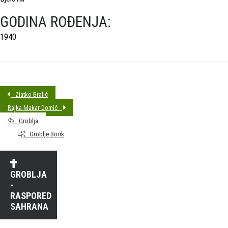
GODINA ROĐENJA:
1940
Zlatko Bralić
Rajka Makar Domić
Groblja
Groblje Borik
GROBLJA
-
RASPORED
SAHRANA