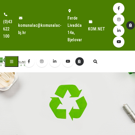
Ferde
(0)43
komunalac@komunalac-
Livadića
622
KOM.NET
bj.hr
14a,
100
Bjelovar