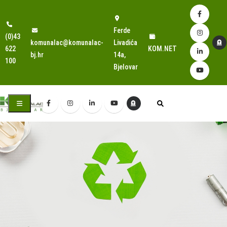
Ferde
(0)43
komunalac@komunalac-
Livadića
622
KOM.NET
bj.hr
14a,
100
Bjelovar