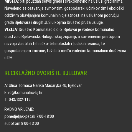
MISIJA
: biti pouzdan servis grada i svakodnevno na usluzi građanima.
Navedeno se ostvaruje svrhovitim, gospodarski učinkovitim i ekološki
održivim obavljanjem komunalnih djelatnosti na uslužnom području
grada Bjelovara i drugih JLS u kojima Društvo pruža usluge.
VIZIJA
: Društvo Komunalac d.o.o. Bjelovar je vodeće komunalno
društvo u Bjelovarsko-bilogorskoj županiji, a suvremenim pristupom
razvoju vlastitih tehničko-tehnoloških i ljudskih resursa, te
gospodarenjem imovine, teži biti među vodećim komunalnim društvima
u RH..
RECIKLAŽNO DVORIŠTE BJELOVAR
A: Ulica Tomaša Garika Masaryka 4b, Bjelovar
E: rd@komunalac-bj.hr
T: 043/332-112
RADNO VRIJEME:
ponedjeljak-petak 7:00-18:00
subotom 8:00-13:00