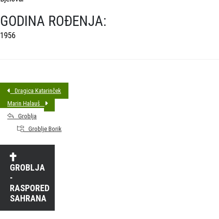
GODINA ROĐENJA:
1956
Dragica Katarinček
Marin Halauš
Groblja
Groblje Borik
GROBLJA
-
RASPORED
SAHRANA