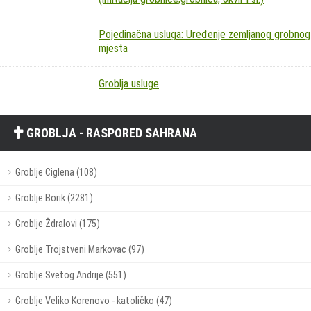
Pojedinačna usluga: Uređenje zemljanog grobnog
mjesta
Groblja usluge
GROBLJA - RASPORED SAHRANA
Groblje Ciglena (108)
Groblje Borik (2281)
Groblje Ždralovi (175)
Groblje Trojstveni Markovac (97)
Groblje Svetog Andrije (551)
Groblje Veliko Korenovo - katoličko (47)