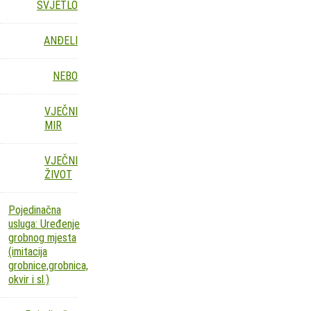
SVJETLO
ANĐELI
NEBO
VJEČNI
MIR
VJEČNI
ŽIVOT
Pojedinačna
usluga: Uređenje
grobnog mjesta
(imitacija
grobnice,grobnica,
okvir i sl.)