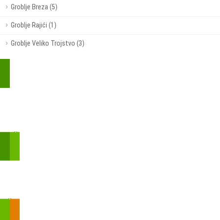
Groblje Breza (5)
Groblje Rajići (1)
Groblje Veliko Trojstvo (3)
Kupite parkirališnu kartu online!
Bmove je usluga koja uključuje mobilnu i web aplikaciju za
brzui jednostavnu on-line kupnju parkirnih karata.
Zakon o fiskalizaciji u prometu gotovinom - SMS plaćanje
Prilikom obavljene kupovine putem SMS-a trebali biste dobiti
brojtransakcije/PIN