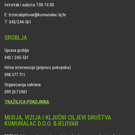
četvrtak i subota 7:00-16:00
E: trznicabjelovar@komunalac-bj.hr
T: 043/244-561
GROBLJA
Uprava groblja
043 / 245-531
Hitne intervencije (prijevoz pokojnika)
098 377 711
Organizacija sahrana
099 267 6901
TRAŽILICA POKOJNIKA
MISIJA, VIZIJA I KLJUČNI CILJEVI DRUŠTVA
KOMUNALAC D.O.O. BJELOVAR