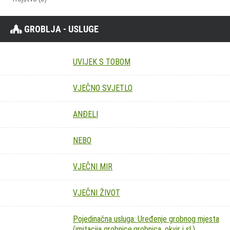
GROBLJA - USLUGE
UVIJEK S TOBOM
VJEČNO SVJETLO
ANĐELI
NEBO
VJEČNI MIR
VJEČNI ŽIVOT
Pojedinačna usluga: Uređenje grobnog mjesta
(imitacija grobnice,grobnica, okvir i sl.)