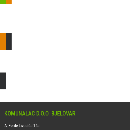
Pošaljite nam upit ili nazovite!
Odgovorit ćemo Vam u
najkraćem mogućem roku.
E: komunalac@komunalac-bj.hr
T: 043/622-100
Čišćenje i uređenje grobnih mjesta
Naručite online jedan od ponuđenih paketa. usluga je dostupna
na svim grobljima kojima upravlja Komunalac d.o.o. Bjelovar.
KOMUNALAC D.O.O. BJELOVAR
A: Ferde Livadića 14a