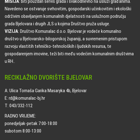
MISIJA
: biti pouzdan servis grada i svakodnevno na usluzi građanima.
Navedeno se ostvaruje svrhovitim, gospodarski učinkovitim i ekološki
održivim obavljanjem komunalnih djelatnosti na uslužnom području
grada Bjelovara i drugih JLS u kojima Društvo pruža usluge.
VIZIJA
: Društvo Komunalac d.o.o. Bjelovar je vodeće komunalno
društvo u Bjelovarsko-bilogorskoj županiji, a suvremenim pristupom
razvoju vlastitih tehničko-tehnoloških i ljudskih resursa, te
gospodarenjem imovine, teži biti među vodećim komunalnim društvima
u RH..
RECIKLAŽNO DVORIŠTE BJELOVAR
A: Ulica Tomaša Garika Masaryka 4b, Bjelovar
E: rd@komunalac-bj.hr
T: 043/332-112
RADNO VRIJEME:
ponedjeljak-petak 7:00-18:00
subotom 8:00-13:00