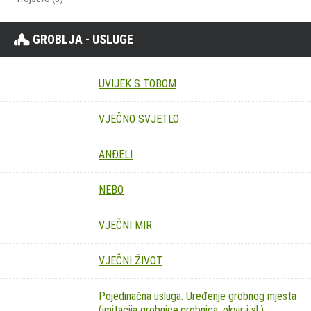
GROBLJA - USLUGE
UVIJEK S TOBOM
VJEČNO SVJETLO
ANĐELI
NEBO
VJEČNI MIR
VJEČNI ŽIVOT
Pojedinačna usluga: Uređenje grobnog mjesta
(imitacija grobnice,grobnica, okvir i sl.)