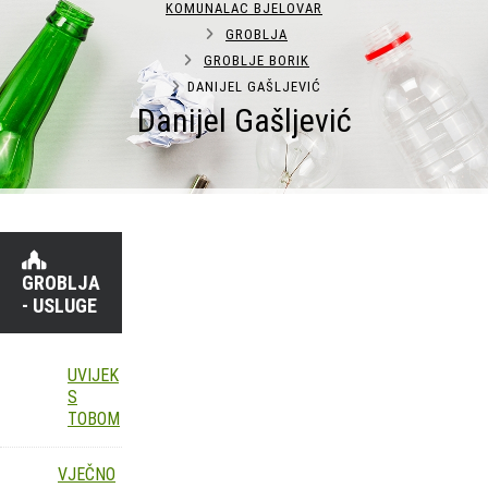
KOMUNALAC BJELOVAR
GROBLJA
GROBLJE BORIK
DANIJEL GAŠLJEVIĆ
Danijel Gašljević
GROBLJA
- USLUGE
UVIJEK
S
TOBOM
VJEČNO