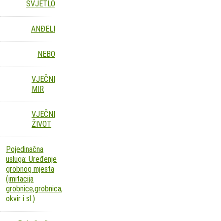
SVJETLO
ANĐELI
NEBO
VJEČNI
MIR
VJEČNI
ŽIVOT
Pojedinačna
usluga: Uređenje
grobnog mjesta
(imitacija
grobnice,grobnica,
okvir i sl.)