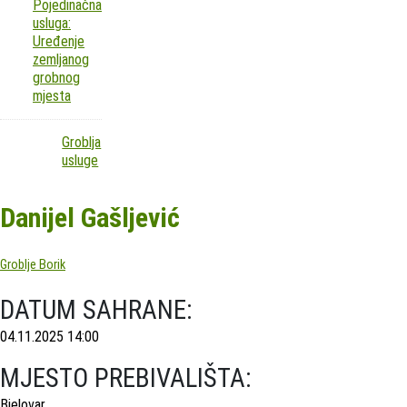
Pojedinačna
usluga:
Uređenje
zemljanog
grobnog
mjesta
Groblja
usluge
Danijel Gašljević
Groblje Borik
DATUM SAHRANE:
04.11.2025 14:00
MJESTO PREBIVALIŠTA:
Bjelovar