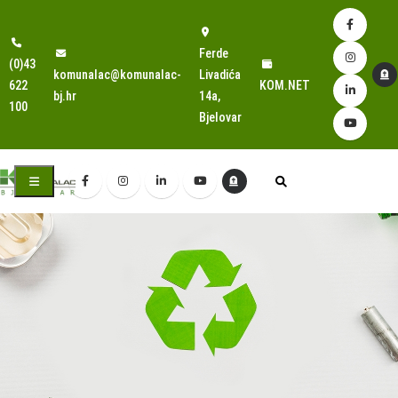
Ferde
(0)43
komunalac@komunalac-
Livadića
622
KOM.NET
bj.hr
14a,
100
Bjelovar