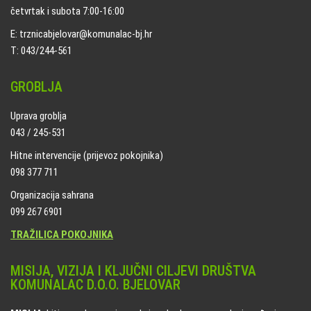
četvrtak i subota 7:00-16:00
E: trznicabjelovar@komunalac-bj.hr
T: 043/244-561
GROBLJA
Uprava groblja
043 / 245-531
Hitne intervencije (prijevoz pokojnika)
098 377 711
Organizacija sahrana
099 267 6901
TRAŽILICA POKOJNIKA
MISIJA, VIZIJA I KLJUČNI CILJEVI DRUŠTVA
KOMUNALAC D.O.O. BJELOVAR