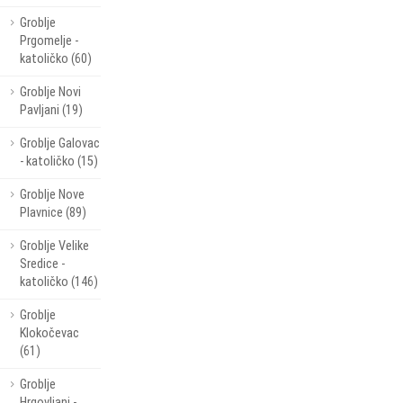
Groblje
Prgomelje -
katoličko (60)
Groblje Novi
Pavljani (19)
Groblje Galovac
- katoličko (15)
Groblje Nove
Plavnice (89)
Groblje Velike
Sredice -
katoličko (146)
Groblje
Klokočevac
(61)
Groblje
Hrgovljani -