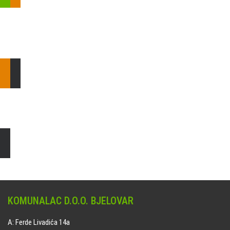
Pošaljite nam upit ili nazovite!
Odgovorit ćemo Vam u
najkraćem mogućem roku.
E: komunalac@komunalac-bj.hr
T: 043/622-100
Čišćenje i uređenje grobnih mjesta
Naručite online jedan od ponuđenih paketa. usluga je dostupna
na svim grobljima kojima upravlja Komunalac d.o.o. Bjelovar.
KOMUNALAC D.O.O. BJELOVAR
A: Ferde Livadića 14a