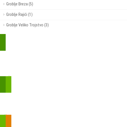
Groblje Breza (5)
Groblje Rajići (1)
Groblje Veliko Trojstvo (3)
Kupite parkirališnu kartu online!
Bmove je usluga koja uključuje mobilnu i web aplikaciju za
brzui jednostavnu on-line kupnju parkirnih karata.
Zakon o fiskalizaciji u prometu gotovinom - SMS plaćanje
Prilikom obavljene kupovine putem SMS-a trebali biste dobiti
brojtransakcije/PIN