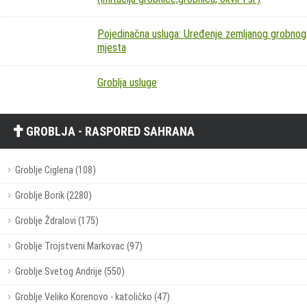
Pojedinačna usluga: Uređenje zemljanog grobnog
mjesta
Groblja usluge
GROBLJA - RASPORED SAHRANA
Groblje Ciglena (108)
Groblje Borik (2280)
Groblje Ždralovi (175)
Groblje Trojstveni Markovac (97)
Groblje Svetog Andrije (550)
Groblje Veliko Korenovo - katoličko (47)