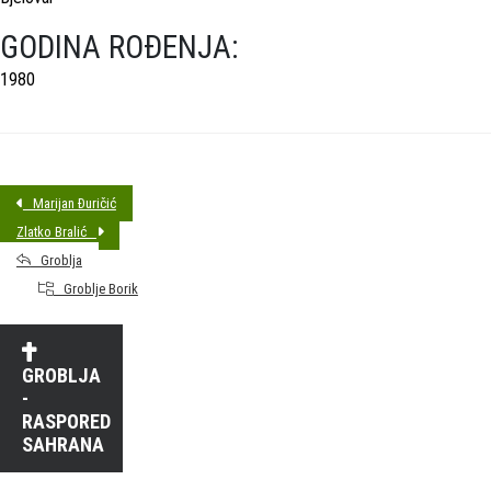
GODINA ROĐENJA:
1980
Marijan Đuričić
Zlatko Bralić
Groblja
Groblje Borik
GROBLJA
-
RASPORED
SAHRANA