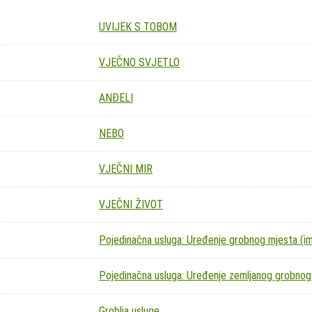
UVIJEK S TOBOM
VJEČNO SVJETLO
ANĐELI
NEBO
VJEČNI MIR
VJEČNI ŽIVOT
Pojedinačna usluga: Uređenje grobnog mjesta (imit
Pojedinačna usluga: Uređenje zemljanog grobnog
Groblja usluge