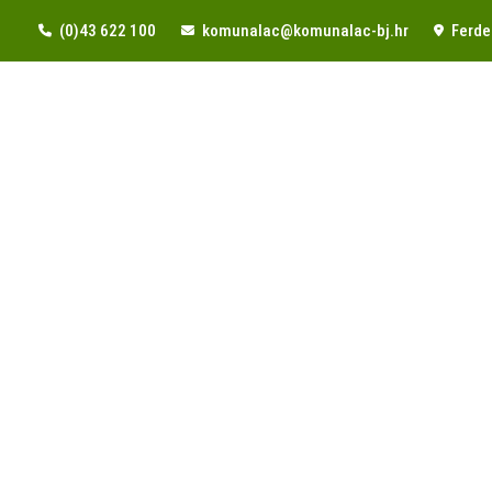
(0)43 622 100
komunalac@komunalac-bj.hr
Ferde 