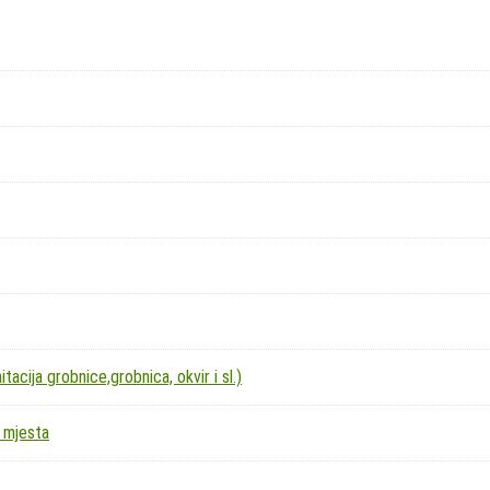
acija grobnice,grobnica, okvir i sl.)
 mjesta