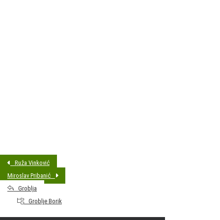
DATUM SAHRANE:
06.07.2026 11:00
MJESTO PREBIVALIŠTA:
Bjelovar
GODINA ROĐENJA:
1938
Ruža Vinković
Miroslav Pribanić
Groblja
Groblje Borik