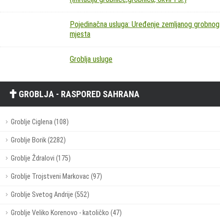
Pojedinačna usluga: Uređenje zemljanog grobnog
mjesta
Groblja usluge
GROBLJA - RASPORED SAHRANA
Groblje Ciglena (108)
Groblje Borik (2282)
Groblje Ždralovi (175)
Groblje Trojstveni Markovac (97)
Groblje Svetog Andrije (552)
Groblje Veliko Korenovo - katoličko (47)