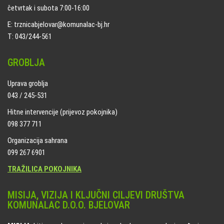
četvrtak i subota 7:00-16:00
E: trznicabjelovar@komunalac-bj.hr
T: 043/244-561
GROBLJA
Uprava groblja
043 / 245-531
Hitne intervencije (prijevoz pokojnika)
098 377 711
Organizacija sahrana
099 267 6901
TRAŽILICA POKOJNIKA
MISIJA, VIZIJA I KLJUČNI CILJEVI DRUŠTVA
KOMUNALAC D.O.O. BJELOVAR