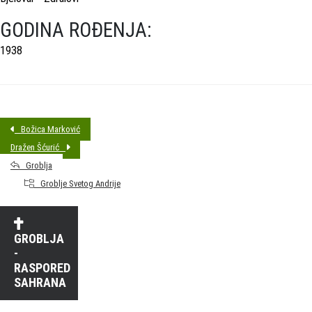
GODINA ROĐENJA:
1938
Božica Marković
Dražen Šćurić
Groblja
Groblje Svetog Andrije
GROBLJA
-
RASPORED
SAHRANA