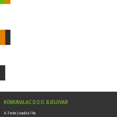
Pošaljite nam upit ili nazovite!
Odgovorit ćemo Vam u
najkraćem mogućem roku.
E: komunalac@komunalac-bj.hr
T: 043/622-100
Čišćenje i uređenje grobnih mjesta
Naručite online jedan od ponuđenih paketa. usluga je dostupna
na svim grobljima kojima upravlja Komunalac d.o.o. Bjelovar.
KOMUNALAC D.O.O. BJELOVAR
A: Ferde Livadića 14a