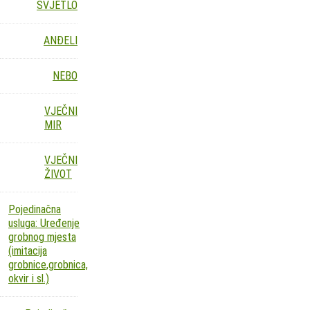
SVJETLO
ANĐELI
NEBO
VJEČNI
MIR
VJEČNI
ŽIVOT
Pojedinačna
usluga: Uređenje
grobnog mjesta
(imitacija
grobnice,grobnica,
okvir i sl.)