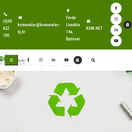
Ferde
(0)43
komunalac@komunalac-
Livadića
622
KOM.NET
bj.hr
14a,
100
Bjelovar