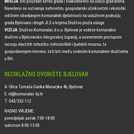
MISIJA
: biti pouzdan servis grada i svakodnevno na usluzi građanima.
Navedeno se ostvaruje svrhovitim, gospodarski učinkovitim i ekološki
održivim obavljanjem komunalnih djelatnosti na uslužnom području
grada Bjelovara i drugih JLS u kojima Društvo pruža usluge.
VIZIJA
: Društvo Komunalac d.o.o. Bjelovar je vodeće komunalno
društvo u Bjelovarsko-bilogorskoj županiji, a suvremenim pristupom
razvoju vlastitih tehničko-tehnoloških i ljudskih resursa, te
gospodarenjem imovine, teži biti među vodećim komunalnim društvima
u RH..
RECIKLAŽNO DVORIŠTE BJELOVAR
A: Ulica Tomaša Garika Masaryka 4b, Bjelovar
E: rd@komunalac-bj.hr
T: 043/332-112
RADNO VRIJEME:
ponedjeljak-petak 7:00-18:00
subotom 8:00-13:00