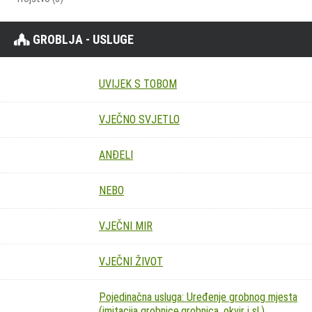
GROBLJA - USLUGE
UVIJEK S TOBOM
VJEČNO SVJETLO
ANĐELI
NEBO
VJEČNI MIR
VJEČNI ŽIVOT
Pojedinačna usluga: Uređenje grobnog mjesta
(imitacija grobnice,grobnica, okvir i sl.)