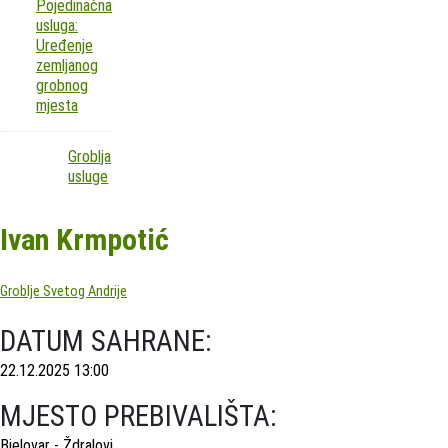
Pojedinačna
usluga:
Uređenje
zemljanog
grobnog
mjesta
Groblja
usluge
Ivan Krmpotić
Groblje Svetog Andrije
DATUM SAHRANE:
22.12.2025 13:00
MJESTO PREBIVALIŠTA:
Bjelovar - Ždralovi