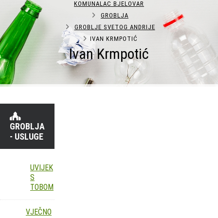
KOMUNALAC BJELOVAR
GROBLJA
GROBLJE SVETOG ANDRIJE
IVAN KRMPOTIĆ
Ivan Krmpotić
GROBLJA
- USLUGE
UVIJEK
S
TOBOM
VJEČNO