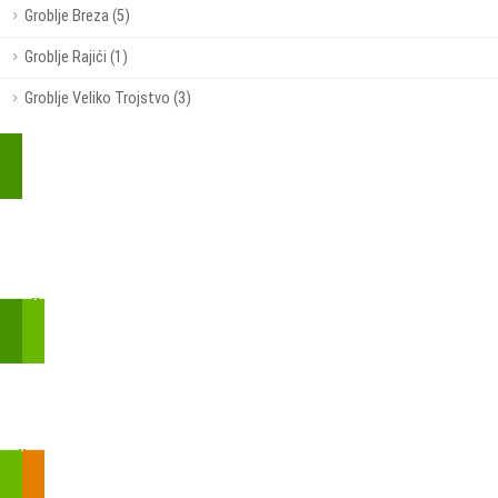
Groblje Breza (5)
Groblje Rajići (1)
Groblje Veliko Trojstvo (3)
Kupite parkirališnu kartu online!
Bmove je usluga koja uključuje mobilnu i web aplikaciju za
brzui jednostavnu on-line kupnju parkirnih karata.
Zakon o fiskalizaciji u prometu gotovinom - SMS plaćanje
Prilikom obavljene kupovine putem SMS-a trebali biste dobiti
brojtransakcije/PIN