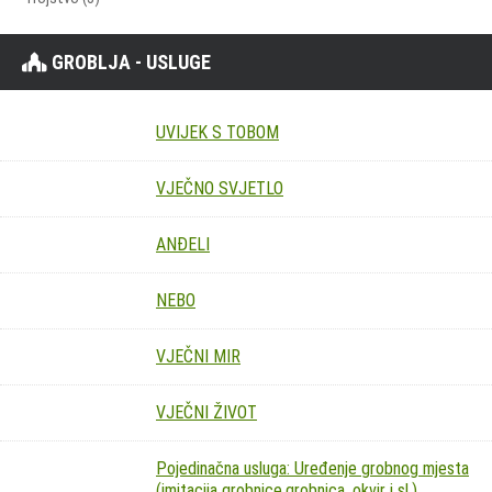
GROBLJA - USLUGE
UVIJEK S TOBOM
VJEČNO SVJETLO
ANĐELI
NEBO
VJEČNI MIR
VJEČNI ŽIVOT
Pojedinačna usluga: Uređenje grobnog mjesta
(imitacija grobnice,grobnica, okvir i sl.)