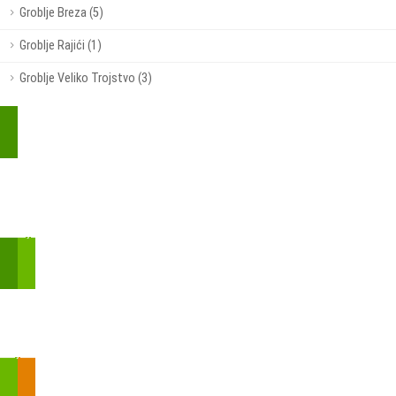
Groblje Breza (5)
Groblje Rajići (1)
Groblje Veliko Trojstvo (3)
Kupite parkirališnu kartu online!
Bmove je usluga koja uključuje mobilnu i web aplikaciju za
brzui jednostavnu on-line kupnju parkirnih karata.
Zakon o fiskalizaciji u prometu gotovinom - SMS plaćanje
Prilikom obavljene kupovine putem SMS-a trebali biste dobiti
brojtransakcije/PIN