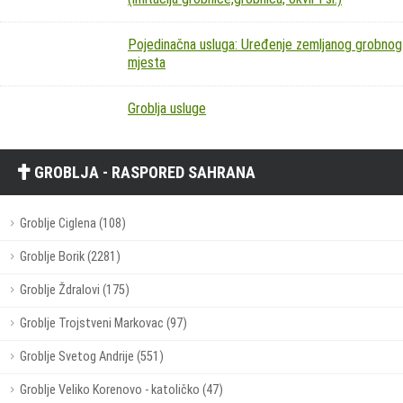
Pojedinačna usluga: Uređenje zemljanog grobnog
mjesta
Groblja usluge
GROBLJA - RASPORED SAHRANA
Groblje Ciglena (108)
Groblje Borik (2281)
Groblje Ždralovi (175)
Groblje Trojstveni Markovac (97)
Groblje Svetog Andrije (551)
Groblje Veliko Korenovo - katoličko (47)