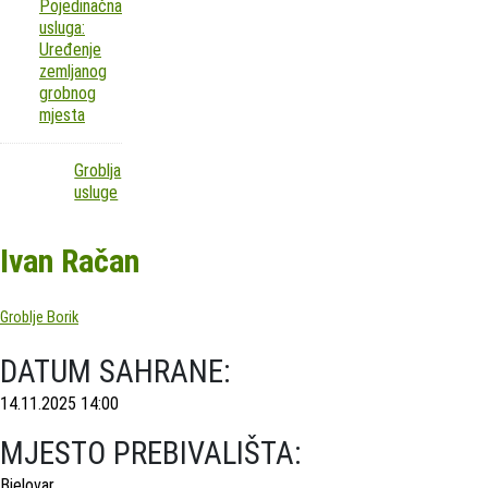
Pojedinačna
usluga:
Uređenje
zemljanog
grobnog
mjesta
Groblja
usluge
Ivan Račan
Groblje Borik
DATUM SAHRANE:
14.11.2025 14:00
MJESTO PREBIVALIŠTA:
Bjelovar