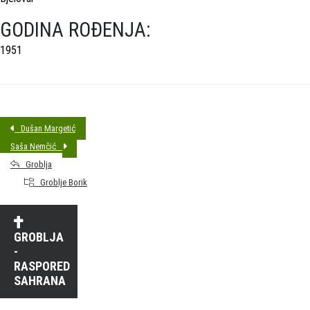
GODINA ROĐENJA:
1951
Dušan Margetić
Saša Nemčić
Groblja
Groblje Borik
GROBLJA
-
RASPORED
SAHRANA