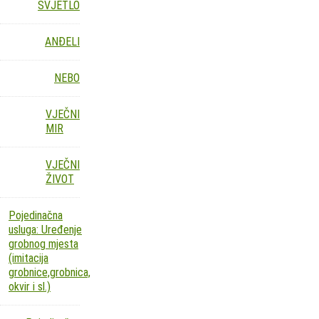
SVJETLO
ANĐELI
NEBO
VJEČNI
MIR
VJEČNI
ŽIVOT
Pojedinačna
usluga: Uređenje
grobnog mjesta
(imitacija
grobnice,grobnica,
okvir i sl.)