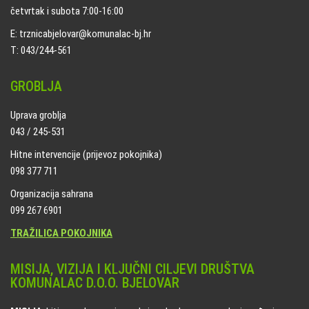
četvrtak i subota 7:00-16:00
E: trznicabjelovar@komunalac-bj.hr
T: 043/244-561
GROBLJA
Uprava groblja
043 / 245-531
Hitne intervencije (prijevoz pokojnika)
098 377 711
Organizacija sahrana
099 267 6901
TRAŽILICA POKOJNIKA
MISIJA, VIZIJA I KLJUČNI CILJEVI DRUŠTVA
KOMUNALAC D.O.O. BJELOVAR