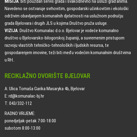
MISIJA
: biti pouzdan servis grada i svakodnevno na usluzi građanima.
Navedeno se ostvaruje svrhovitim, gospodarski učinkovitim i ekološki
održivim obavljanjem komunalnih djelatnosti na uslužnom području
grada Bjelovara i drugih JLS u kojima Društvo pruža usluge.
VIZIJA
: Društvo Komunalac d.o.o. Bjelovar je vodeće komunalno
društvo u Bjelovarsko-bilogorskoj županiji, a suvremenim pristupom
razvoju vlastitih tehničko-tehnoloških i ljudskih resursa, te
gospodarenjem imovine, teži biti među vodećim komunalnim društvima
u RH..
RECIKLAŽNO DVORIŠTE BJELOVAR
A: Ulica Tomaša Garika Masaryka 4b, Bjelovar
E: rd@komunalac-bj.hr
T: 043/332-112
RADNO VRIJEME:
ponedjeljak-petak 7:00-18:00
subotom 8:00-13:00