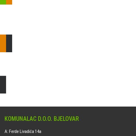
Pošaljite nam upit ili nazovite!
Odgovorit ćemo Vam u
najkraćem mogućem roku.
E: komunalac@komunalac-bj.hr
T: 043/622-100
Čišćenje i uređenje grobnih mjesta
Naručite online jedan od ponuđenih paketa. usluga je dostupna
na svim grobljima kojima upravlja Komunalac d.o.o. Bjelovar.
KOMUNALAC D.O.O. BJELOVAR
A: Ferde Livadića 14a