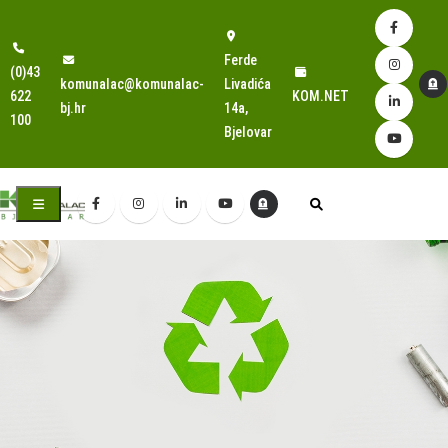
Ferde
(0)43
komunalac@komunalac-
Livadića
622
KOM.NET
bj.hr
14a,
100
Bjelovar