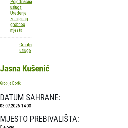
Pojedinačna
usluga:
Uređenje
zemljanog
grobnog
mjesta
Groblja
usluge
Jasna Kušenić
Groblje Borik
DATUM SAHRANE:
03.07.2026 14:00
MJESTO PREBIVALIŠTA:
Bjelovar