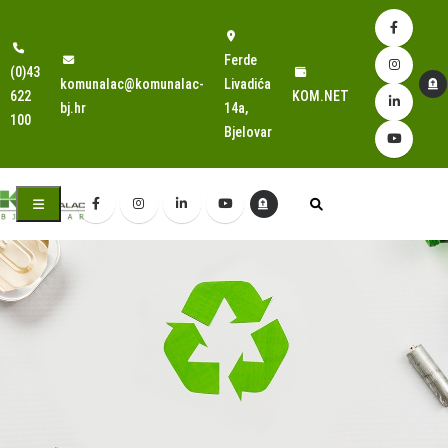
Ferde
(0)43
komunalac@komunalac-
Livadića
622
KOM.NET
bj.hr
14a,
100
Bjelovar