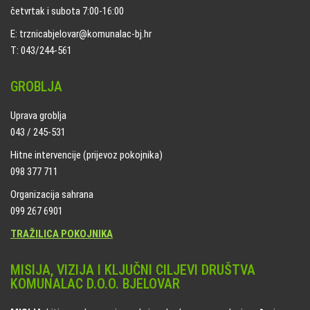
četvrtak i subota 7:00-16:00
E: trznicabjelovar@komunalac-bj.hr
T: 043/244-561
GROBLJA
Uprava groblja
043 / 245-531
Hitne intervencije (prijevoz pokojnika)
098 377 711
Organizacija sahrana
099 267 6901
TRAŽILICA POKOJNIKA
MISIJA, VIZIJA I KLJUČNI CILJEVI DRUŠTVA
KOMUNALAC D.O.O. BJELOVAR