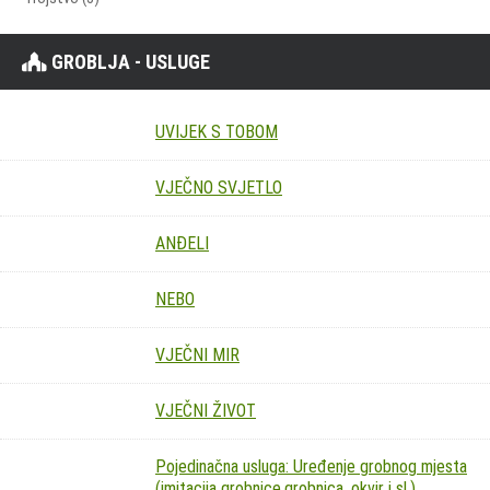
GROBLJA - USLUGE
UVIJEK S TOBOM
VJEČNO SVJETLO
ANĐELI
NEBO
VJEČNI MIR
VJEČNI ŽIVOT
Pojedinačna usluga: Uređenje grobnog mjesta
(imitacija grobnice,grobnica, okvir i sl.)