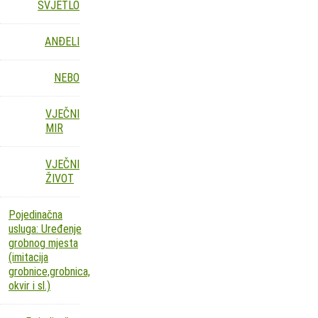
SVJETLO
ANĐELI
NEBO
VJEČNI
MIR
VJEČNI
ŽIVOT
Pojedinačna
usluga: Uređenje
grobnog mjesta
(imitacija
grobnice,grobnica,
okvir i sl.)