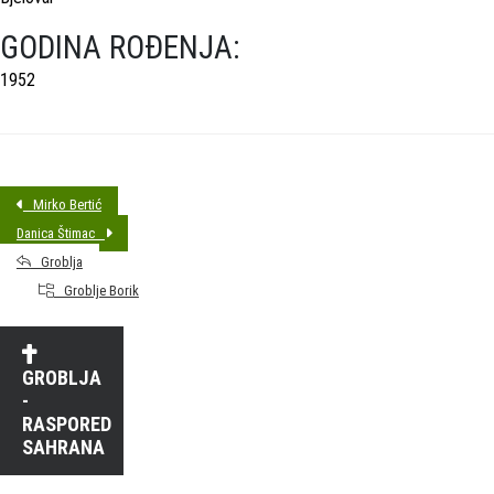
GODINA ROĐENJA:
1952
Mirko Bertić
Danica Štimac
Groblja
Groblje Borik
GROBLJA
-
RASPORED
SAHRANA