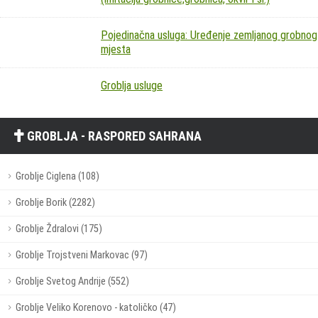
Pojedinačna usluga: Uređenje zemljanog grobnog
mjesta
Groblja usluge
GROBLJA - RASPORED SAHRANA
Groblje Ciglena (108)
Groblje Borik (2282)
Groblje Ždralovi (175)
Groblje Trojstveni Markovac (97)
Groblje Svetog Andrije (552)
Groblje Veliko Korenovo - katoličko (47)