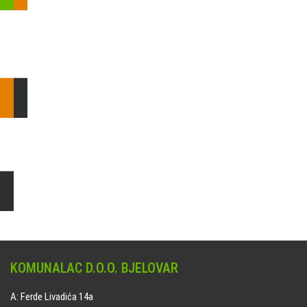
Pošaljite nam upit ili nazovite!
Odgovorit ćemo Vam u
najkraćem mogućem roku.
E: komunalac@komunalac-bj.hr
T: 043/622-100
Čišćenje i uređenje grobnih mjesta
Naručite online jedan od ponuđenih paketa. usluga je dostupna
na svim grobljima kojima upravlja Komunalac d.o.o. Bjelovar.
KOMUNALAC D.O.O. BJELOVAR
A: Ferde Livadića 14a