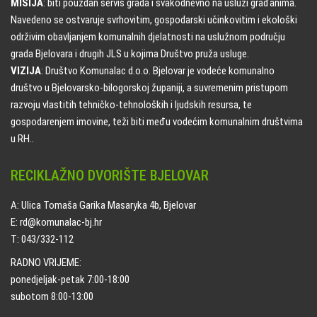
MISIJA
: biti pouzdan servis grada i svakodnevno na usluzi građanima.
Navedeno se ostvaruje svrhovitim, gospodarski učinkovitim i ekološki
održivim obavljanjem komunalnih djelatnosti na uslužnom području
grada Bjelovara i drugih JLS u kojima Društvo pruža usluge.
VIZIJA
: Društvo Komunalac d.o.o. Bjelovar je vodeće komunalno
društvo u Bjelovarsko-bilogorskoj županiji, a suvremenim pristupom
razvoju vlastitih tehničko-tehnoloških i ljudskih resursa, te
gospodarenjem imovine, teži biti među vodećim komunalnim društvima
u RH..
RECIKLAŽNO DVORIŠTE BJELOVAR
A: Ulica Tomaša Garika Masaryka 4b, Bjelovar
E: rd@komunalac-bj.hr
T: 043/332-112
RADNO VRIJEME:
ponedjeljak-petak 7:00-18:00
subotom 8:00-13:00