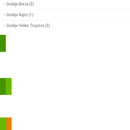
Groblje Breza (5)
Groblje Rajići (1)
Groblje Veliko Trojstvo (3)
Kupite parkirališnu kartu online!
Bmove je usluga koja uključuje mobilnu i web aplikaciju za
brzui jednostavnu on-line kupnju parkirnih karata.
Zakon o fiskalizaciji u prometu gotovinom - SMS plaćanje
Prilikom obavljene kupovine putem SMS-a trebali biste dobiti
brojtransakcije/PIN