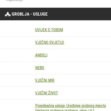
GROBLJA - USLUGE
UVIJEK S TOBOM
VJEČNO SVJETLO
ANĐELI
NEBO
VJEČNI MIR
VJEČNI ŽIVOT
Pojedinačna usluga: Uređenje grobnog mjesta
(imitacija grobnice,grobnica, okvir i sl.)