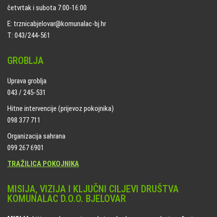
četvrtak i subota 7:00-16:00
E: trznicabjelovar@komunalac-bj.hr
T: 043/244-561
GROBLJA
Uprava groblja
043 / 245-531
Hitne intervencije (prijevoz pokojnika)
098 377 711
Organizacija sahrana
099 267 6901
TRAŽILICA POKOJNIKA
MISIJA, VIZIJA I KLJUČNI CILJEVI DRUŠTVA
KOMUNALAC D.O.O. BJELOVAR