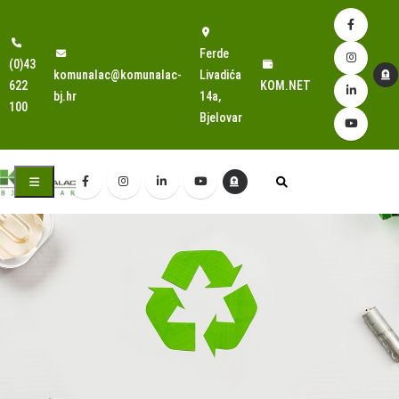
Ferde
(0)43
komunalac@komunalac-
Livadića
622
KOM.NET
bj.hr
14a,
100
Bjelovar