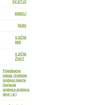
SVJETLO
ANĐELI
NEBO
VJEČNI
MIR
VJEČNI
ŽIVOT
Pojedinačna
usluga: Uređenje
grobnog mjesta
(imitacija
grobnice,grobnica,
okvir i sl.)