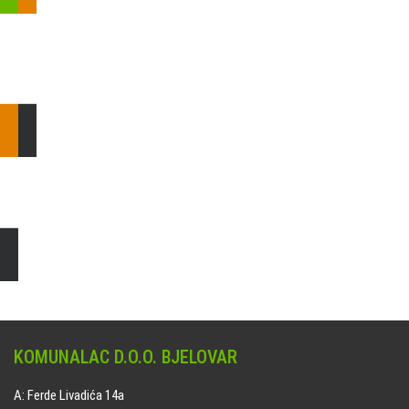
Pošaljite nam upit ili nazovite!
Odgovorit ćemo Vam u
najkraćem mogućem roku.
E: komunalac@komunalac-bj.hr
T: 043/622-100
Čišćenje i uređenje grobnih mjesta
Naručite online jedan od ponuđenih paketa. usluga je dostupna
na svim grobljima kojima upravlja Komunalac d.o.o. Bjelovar.
KOMUNALAC D.O.O. BJELOVAR
A: Ferde Livadića 14a