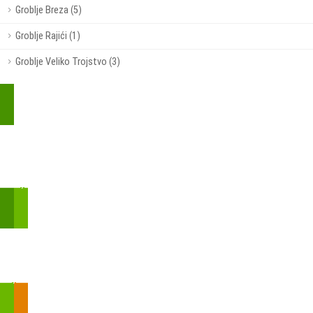
Groblje Breza (5)
Groblje Rajići (1)
Groblje Veliko Trojstvo (3)
Kupite parkirališnu kartu online!
Bmove je usluga koja uključuje mobilnu i web aplikaciju za
brzui jednostavnu on-line kupnju parkirnih karata.
Zakon o fiskalizaciji u prometu gotovinom - SMS plaćanje
Prilikom obavljene kupovine putem SMS-a trebali biste dobiti
brojtransakcije/PIN