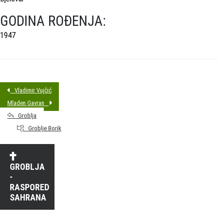
GODINA ROĐENJA:
1947
Vladimir Vujčić
Mladen Gavran
Groblja
Groblje Borik
GROBLJA
-
RASPORED
SAHRANA