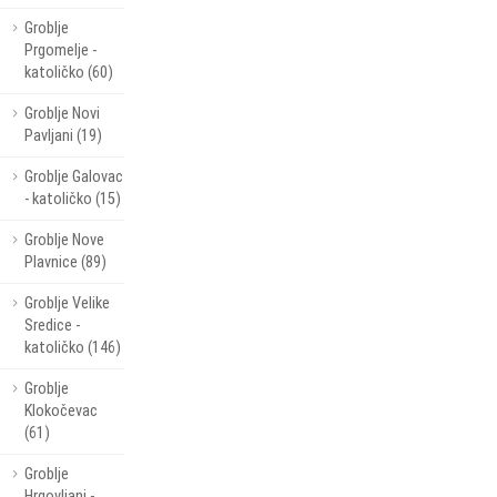
Groblje
Prgomelje -
katoličko (60)
Groblje Novi
Pavljani (19)
Groblje Galovac
- katoličko (15)
Groblje Nove
Plavnice (89)
Groblje Velike
Sredice -
katoličko (146)
Groblje
Klokočevac
(61)
Groblje
Hrgovljani -