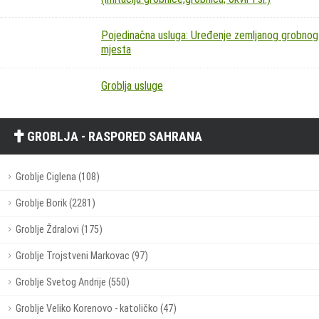
Pojedinačna usluga: Uređenje zemljanog grobnog
mjesta
Groblja usluge
GROBLJA - RASPORED SAHRANA
Groblje Ciglena (108)
Groblje Borik (2281)
Groblje Ždralovi (175)
Groblje Trojstveni Markovac (97)
Groblje Svetog Andrije (550)
Groblje Veliko Korenovo - katoličko (47)