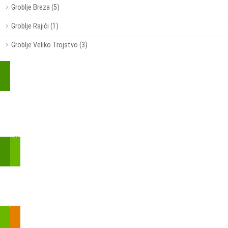
Groblje Breza (5)
Groblje Rajići (1)
Groblje Veliko Trojstvo (3)
Kupite parkirališnu kartu online!
Bmove je usluga koja uključuje mobilnu i web aplikaciju za
brzui jednostavnu on-line kupnju parkirnih karata.
Zakon o fiskalizaciji u prometu gotovinom - SMS plaćanje
Prilikom obavljene kupovine putem SMS-a trebali biste dobiti
brojtransakcije/PIN