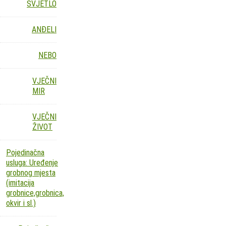
SVJETLO
ANĐELI
NEBO
VJEČNI
MIR
VJEČNI
ŽIVOT
Pojedinačna
usluga: Uređenje
grobnog mjesta
(imitacija
grobnice,grobnica,
okvir i sl.)