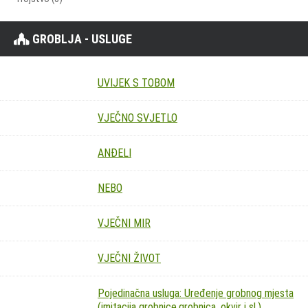
GROBLJA - USLUGE
UVIJEK S TOBOM
VJEČNO SVJETLO
ANĐELI
NEBO
VJEČNI MIR
VJEČNI ŽIVOT
Pojedinačna usluga: Uređenje grobnog mjesta
(imitacija grobnice,grobnica, okvir i sl.)