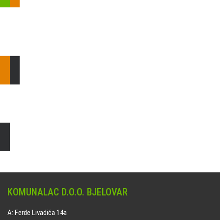
Pošaljite nam upit ili nazovite!
Odgovorit ćemo Vam u
najkraćem mogućem roku.
E: komunalac@komunalac-bj.hr
T: 043/622-100
Čišćenje i uređenje grobnih mjesta
Naručite online jedan od ponuđenih paketa. usluga je dostupna
na svim grobljima kojima upravlja Komunalac d.o.o. Bjelovar.
KOMUNALAC D.O.O. BJELOVAR
A: Ferde Livadića 14a