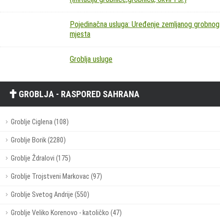
Pojedinačna usluga: Uređenje zemljanog grobnog
mjesta
Groblja usluge
GROBLJA - RASPORED SAHRANA
Groblje Ciglena (108)
Groblje Borik (2280)
Groblje Ždralovi (175)
Groblje Trojstveni Markovac (97)
Groblje Svetog Andrije (550)
Groblje Veliko Korenovo - katoličko (47)