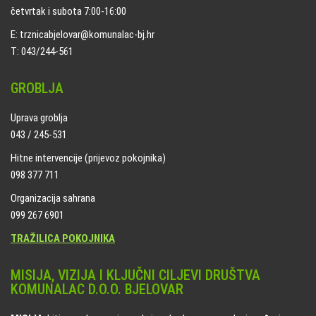
četvrtak i subota 7:00-16:00
E: trznicabjelovar@komunalac-bj.hr
T: 043/244-561
GROBLJA
Uprava groblja
043 / 245-531
Hitne intervencije (prijevoz pokojnika)
098 377 711
Organizacija sahrana
099 267 6901
TRAŽILICA POKOJNIKA
MISIJA, VIZIJA I KLJUČNI CILJEVI DRUŠTVA
KOMUNALAC D.O.O. BJELOVAR