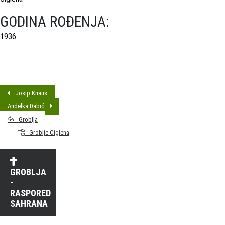
GODINA ROĐENJA:
1936
Josip Knaus
Anđelka Dabić
Groblja
Groblje Ciglena
GROBLJA
-
RASPORED
SAHRANA