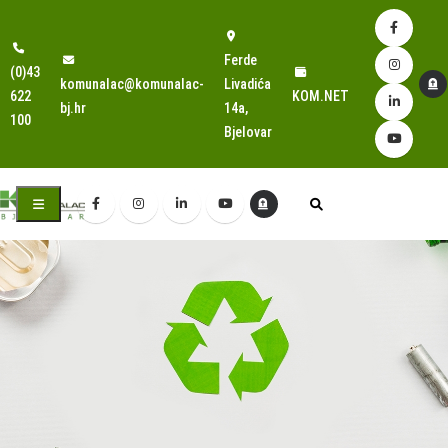
Ferde
(0)43
komunalac@komunalac-
Livadića
622
KOM.NET
bj.hr
14a,
100
Bjelovar