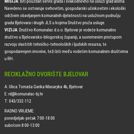
MISIJA
: biti pouzdan servis grada i svakodnevno na usluzi građanima.
Navedeno se ostvaruje svrhovitim, gospodarski učinkovitim i ekološki
održivim obavljanjem komunalnih djelatnosti na uslužnom području
grada Bjelovara i drugih JLS u kojima Društvo pruža usluge.
VIZIJA
: Društvo Komunalac d.o.o. Bjelovar je vodeće komunalno
društvo u Bjelovarsko-bilogorskoj županiji, a suvremenim pristupom
razvoju vlastitih tehničko-tehnoloških i ljudskih resursa, te
gospodarenjem imovine, teži biti među vodećim komunalnim društvima
u RH..
RECIKLAŽNO DVORIŠTE BJELOVAR
A: Ulica Tomaša Garika Masaryka 4b, Bjelovar
E: rd@komunalac-bj.hr
T: 043/332-112
RADNO VRIJEME:
ponedjeljak-petak 7:00-18:00
subotom 8:00-13:00