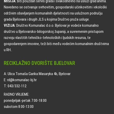
MISIJA
: biti pouzdan servis grada i svakodnevno na usluzi građanima.
Navedeno se ostvaruje svrhovitim, gospodarski učinkovitim i ekološki
održivim obavljanjem komunalnih djelatnosti na uslužnom području
grada Bjelovara i drugih JLS u kojima Društvo pruža usluge.
VIZIJA
: Društvo Komunalac d.o.o. Bjelovar je vodeće komunalno
društvo u Bjelovarsko-bilogorskoj županiji, a suvremenim pristupom
razvoju vlastitih tehničko-tehnoloških i ljudskih resursa, te
gospodarenjem imovine, teži biti među vodećim komunalnim društvima
u RH..
RECIKLAŽNO DVORIŠTE BJELOVAR
A: Ulica Tomaša Garika Masaryka 4b, Bjelovar
E: rd@komunalac-bj.hr
T: 043/332-112
RADNO VRIJEME:
ponedjeljak-petak 7:00-18:00
subotom 8:00-13:00