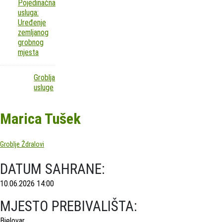
Pojedinačna
usluga:
Uređenje
zemljanog
grobnog
mjesta
Groblja
usluge
Marica Tušek
Groblje Ždralovi
DATUM SAHRANE:
10.06.2026 14:00
MJESTO PREBIVALIŠTA:
Bjelovar