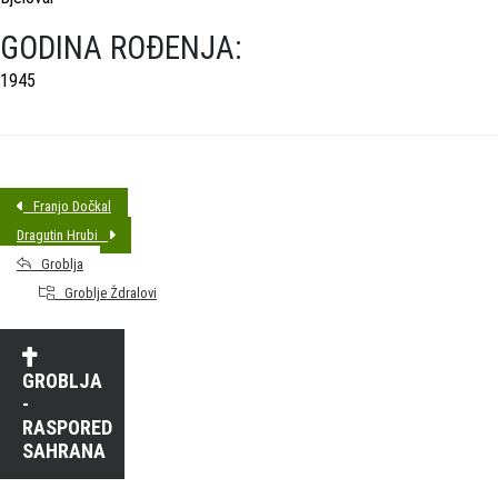
GODINA ROĐENJA:
1945
Franjo Dočkal
Dragutin Hrubi
Groblja
Groblje Ždralovi
GROBLJA
-
RASPORED
SAHRANA