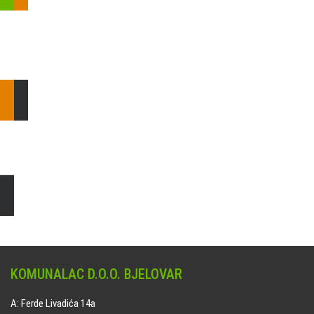
Pošaljite nam upit ili nazovite!
Odgovorit ćemo Vam u
najkraćem mogućem roku.
E: komunalac@komunalac-bj.hr
T: 043/622-100
Čišćenje i uređenje grobnih mjesta
Naručite online jedan od ponuđenih paketa. usluga je dostupna
na svim grobljima kojima upravlja Komunalac d.o.o. Bjelovar.
KOMUNALAC D.O.O. BJELOVAR
A: Ferde Livadića 14a