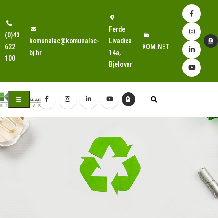
Ferde
(0)43
komunalac@komunalac-
Livadića
622
KOM.NET
bj.hr
14a,
100
Bjelovar