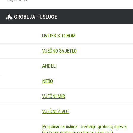
GROBLJA - USLUGE
UVIJEK S TOBOM
VJEČNO SVJETLO
ANĐELI
NEBO
VJEČNI MIR
VJEČNI ŽIVOT
Pojedinačna usluga: Uređenje grobnog mjesta
(imitacija grobnice,grobnica, okvir i sl.)