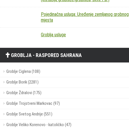
Pojedinačna usluga: Uređenje zemljanog grobnog
mjesta
Groblja usluge
GROBLJA - RASPORED SAHRANA
Groblje Ciglena (108)
Groblje Borik (2281)
Groblje Ždralovi (175)
Groblje Trojstveni Markovac (97)
Groblje Svetog Andrije (551)
Groblje Veliko Korenovo - katoličko (47)