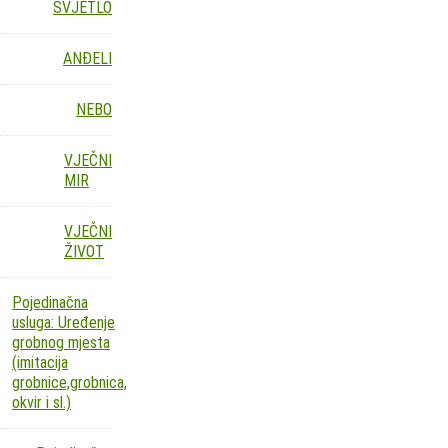
SVJETLO
ANĐELI
NEBO
VJEČNI
MIR
VJEČNI
ŽIVOT
Pojedinačna
usluga: Uređenje
grobnog mjesta
(imitacija
grobnice,grobnica,
okvir i sl.)