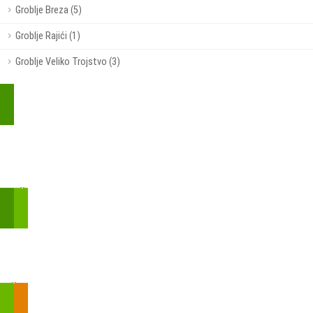
Groblje Breza (5)
Groblje Rajići (1)
Groblje Veliko Trojstvo (3)
Kupite parkirališnu kartu online!
Bmove je usluga koja uključuje mobilnu i web aplikaciju za
brzui jednostavnu on-line kupnju parkirnih karata.
Zakon o fiskalizaciji u prometu gotovinom - SMS plaćanje
Prilikom obavljene kupovine putem SMS-a trebali biste dobiti
brojtransakcije/PIN