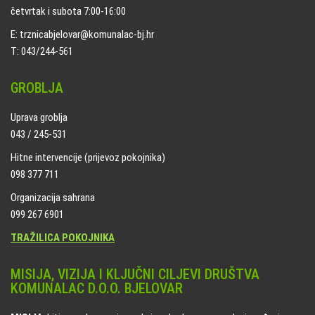
četvrtak i subota 7:00-16:00
E: trznicabjelovar@komunalac-bj.hr
T: 043/244-561
GROBLJA
Uprava groblja
043 / 245-531
Hitne intervencije (prijevoz pokojnika)
098 377 711
Organizacija sahrana
099 267 6901
TRAŽILICA POKOJNIKA
MISIJA, VIZIJA I KLJUČNI CILJEVI DRUŠTVA
KOMUNALAC D.O.O. BJELOVAR