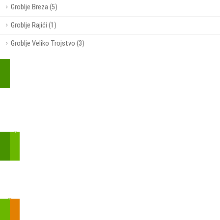
Groblje Breza (5)
Groblje Rajići (1)
Groblje Veliko Trojstvo (3)
Kupite parkirališnu kartu online!
Bmove je usluga koja uključuje mobilnu i web aplikaciju za
brzui jednostavnu on-line kupnju parkirnih karata.
Zakon o fiskalizaciji u prometu gotovinom - SMS plaćanje
Prilikom obavljene kupovine putem SMS-a trebali biste dobiti
brojtransakcije/PIN