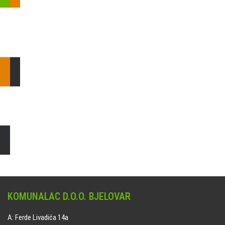
Pošaljite nam upit ili nazovite!
Odgovorit ćemo Vam u
najkraćem mogućem roku.
E: komunalac@komunalac-bj.hr
T: 043/622-100
Čišćenje i uređenje grobnih mjesta
Naručite online jedan od ponuđenih paketa. usluga je dostupna
na svim grobljima kojima upravlja Komunalac d.o.o. Bjelovar.
KOMUNALAC D.O.O. BJELOVAR
A: Ferde Livadića 14a