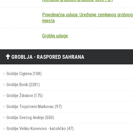
Pojedinačna usluga: Uređenje zemljanog grobnog
mjesta
Groblja usluge
GROBLJA - RASPORED SAHRANA
Groblje Ciglena (108)
Groblje Borik (2281)
Groblje Ždralovi (175)
Groblje Trojstveni Markovac (97)
Groblje Svetog Andrije (550)
Groblje Veliko Korenovo - katoličko (47)