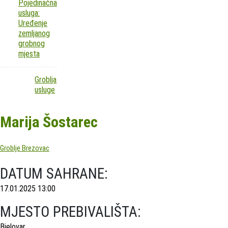
Pojedinačna
usluga:
Uređenje
zemljanog
grobnog
mjesta
Groblja
usluge
Marija Šostarec
Groblje Brezovac
DATUM SAHRANE:
17.01.2025 13:00
MJESTO PREBIVALIŠTA:
Bjelovar