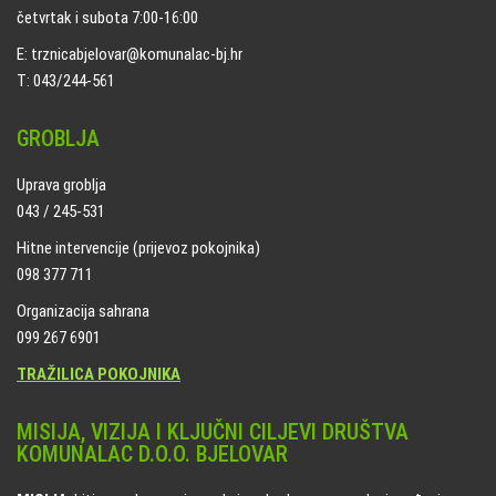
četvrtak i subota 7:00-16:00
E: trznicabjelovar@komunalac-bj.hr
T: 043/244-561
GROBLJA
Uprava groblja
043 / 245-531
Hitne intervencije (prijevoz pokojnika)
098 377 711
Organizacija sahrana
099 267 6901
TRAŽILICA POKOJNIKA
MISIJA, VIZIJA I KLJUČNI CILJEVI DRUŠTVA
KOMUNALAC D.O.O. BJELOVAR