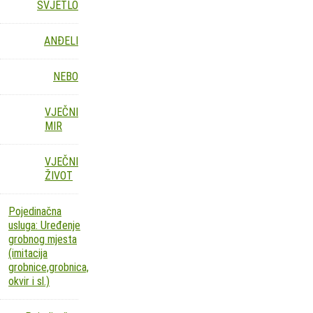
SVJETLO
ANĐELI
NEBO
VJEČNI
MIR
VJEČNI
ŽIVOT
Pojedinačna
usluga: Uređenje
grobnog mjesta
(imitacija
grobnice,grobnica,
okvir i sl.)