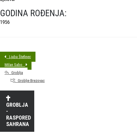
GODINA ROĐENJA:
1956
Ljuba Štefinec
Milan Sabo
Groblja
Groblje Brezovac
GROBLJA
-
RASPORED
SAHRANA