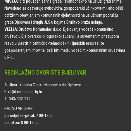
MISIJA
: biti pouzdan servis grada i svakodnevno na usluzi građanima.
Navedeno se ostvaruje svrhovitim, gospodarski učinkovitim i ekološki
održivim obavljanjem komunalnih djelatnosti na uslužnom području
grada Bjelovara i drugih JLS u kojima Društvo pruža usluge.
VIZIJA
: Društvo Komunalac d.o.o. Bjelovar je vodeće komunalno
društvo u Bjelovarsko-bilogorskoj županiji, a suvremenim pristupom
razvoju vlastitih tehničko-tehnoloških i ljudskih resursa, te
gospodarenjem imovine, teži biti među vodećim komunalnim društvima
u RH..
RECIKLAŽNO DVORIŠTE BJELOVAR
A: Ulica Tomaša Garika Masaryka 4b, Bjelovar
E: rd@komunalac-bj.hr
T: 043/332-112
RADNO VRIJEME:
ponedjeljak-petak 7:00-18:00
subotom 8:00-13:00