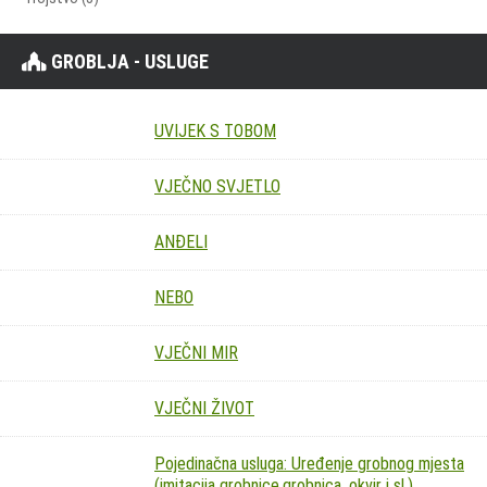
GROBLJA - USLUGE
UVIJEK S TOBOM
VJEČNO SVJETLO
ANĐELI
NEBO
VJEČNI MIR
VJEČNI ŽIVOT
Pojedinačna usluga: Uređenje grobnog mjesta
(imitacija grobnice,grobnica, okvir i sl.)