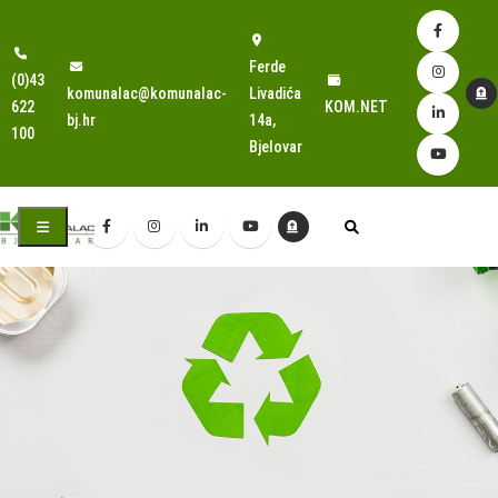
Ferde
(0)43
komunalac@komunalac-
Livadića
622
KOM.NET
bj.hr
14a,
100
Bjelovar