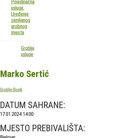
Pojedinačna
usluga:
Uređenje
zemljanog
grobnog
mjesta
Groblja
usluge
Marko Sertić
Groblje Borik
DATUM SAHRANE:
17.01.2024 14:00
MJESTO PREBIVALIŠTA:
Bjelovar