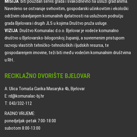
MISIJA
: biti pouzdan servis grada i svakodnevno na usluzi građanima.
Navedeno se ostvaruje svrhovitim, gospodarski učinkovitim i ekološki
održivim obavljanjem komunalnih djelatnosti na uslužnom području
grada Bjelovara i drugih JLS u kojima Društvo pruža usluge.
VIZIJA
: Društvo Komunalac d.o.o. Bjelovar je vodeće komunalno
društvo u Bjelovarsko-bilogorskoj županiji, a suvremenim pristupom
razvoju vlastitih tehničko-tehnoloških i ljudskih resursa, te
gospodarenjem imovine, teži biti među vodećim komunalnim društvima
u RH..
RECIKLAŽNO DVORIŠTE BJELOVAR
A: Ulica Tomaša Garika Masaryka 4b, Bjelovar
E: rd@komunalac-bj.hr
T: 043/332-112
RADNO VRIJEME:
ponedjeljak-petak 7:00-18:00
subotom 8:00-13:00