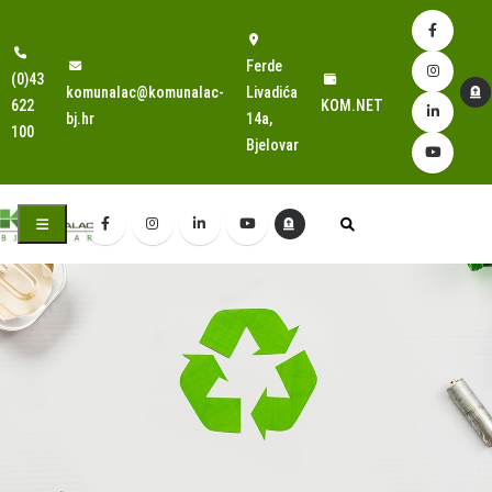
Ferde
(0)43
komunalac@komunalac-
Livadića
622
KOM.NET
bj.hr
14a,
100
Bjelovar