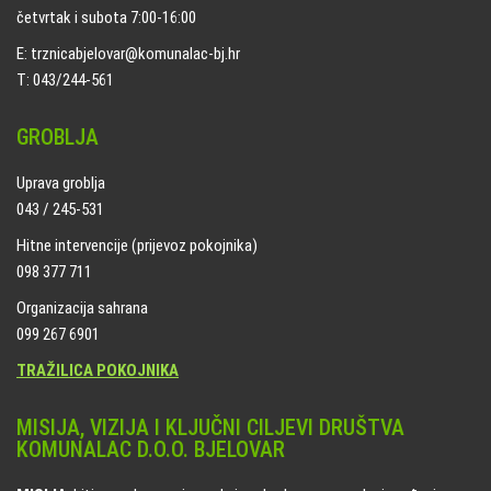
četvrtak i subota 7:00-16:00
E: trznicabjelovar@komunalac-bj.hr
T: 043/244-561
GROBLJA
Uprava groblja
043 / 245-531
Hitne intervencije (prijevoz pokojnika)
098 377 711
Organizacija sahrana
099 267 6901
TRAŽILICA POKOJNIKA
MISIJA, VIZIJA I KLJUČNI CILJEVI DRUŠTVA
KOMUNALAC D.O.O. BJELOVAR