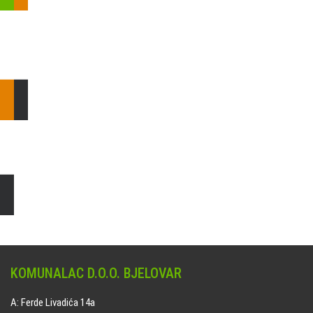
Pošaljite nam upit ili nazovite!
Odgovorit ćemo Vam u
najkraćem mogućem roku.
E: komunalac@komunalac-bj.hr
T: 043/622-100
Čišćenje i uređenje grobnih mjesta
Naručite online jedan od ponuđenih paketa. usluga je dostupna
na svim grobljima kojima upravlja Komunalac d.o.o. Bjelovar.
KOMUNALAC D.O.O. BJELOVAR
A: Ferde Livadića 14a