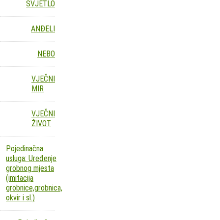
SVJETLO
ANĐELI
NEBO
VJEČNI
MIR
VJEČNI
ŽIVOT
Pojedinačna
usluga: Uređenje
grobnog mjesta
(imitacija
grobnice,grobnica,
okvir i sl.)