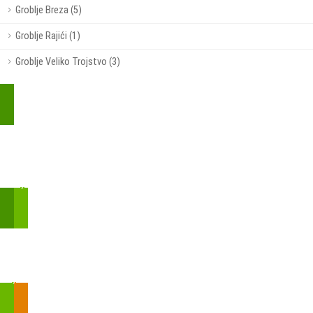
Groblje Breza (5)
Groblje Rajići (1)
Groblje Veliko Trojstvo (3)
Kupite parkirališnu kartu online!
Bmove je usluga koja uključuje mobilnu i web aplikaciju za
brzui jednostavnu on-line kupnju parkirnih karata.
Zakon o fiskalizaciji u prometu gotovinom - SMS plaćanje
Prilikom obavljene kupovine putem SMS-a trebali biste dobiti
brojtransakcije/PIN