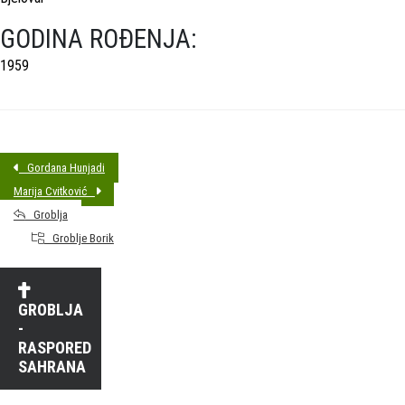
GODINA ROĐENJA:
1959
Gordana Hunjadi
Marija Cvitković
Groblja
Groblje Borik
GROBLJA
-
RASPORED
SAHRANA