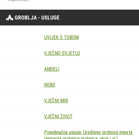
GROBLJA - USLUGE
UVIJEK S TOBOM
VJEČNO SVJETLO
ANĐELI
NEBO
VJEČNI MIR
VJEČNI ŽIVOT
Pojedinačna usluga: Uređenje grobnog mjesta
(imitacija grobnice,grobnica, okvir i sl.)