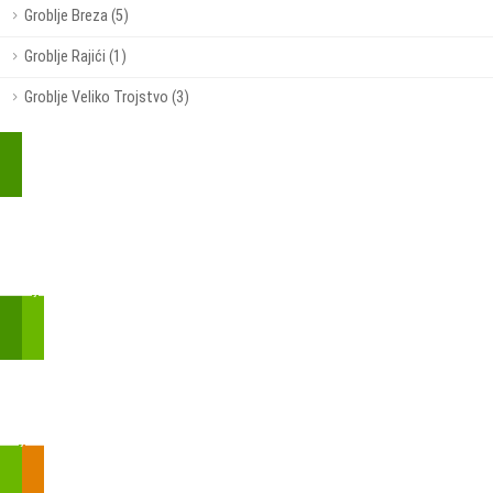
Groblje Breza (5)
Groblje Rajići (1)
Groblje Veliko Trojstvo (3)
Kupite parkirališnu kartu online!
Bmove je usluga koja uključuje mobilnu i web aplikaciju za
brzui jednostavnu on-line kupnju parkirnih karata.
Zakon o fiskalizaciji u prometu gotovinom - SMS plaćanje
Prilikom obavljene kupovine putem SMS-a trebali biste dobiti
brojtransakcije/PIN