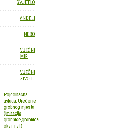
SVJETLO
ANĐELI
NEBO
VJEČNI
MIR
VJEČNI
ŽIVOT
Pojedinačna
usluga: Uređenje
grobnog mjesta
(imitacija
grobnice,grobnica,
okvir i sl.)