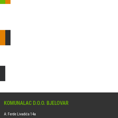
Pošaljite nam upit ili nazovite!
Odgovorit ćemo Vam u
najkraćem mogućem roku.
E: komunalac@komunalac-bj.hr
T: 043/622-100
Čišćenje i uređenje grobnih mjesta
Naručite online jedan od ponuđenih paketa. usluga je dostupna
na svim grobljima kojima upravlja Komunalac d.o.o. Bjelovar.
KOMUNALAC D.O.O. BJELOVAR
A: Ferde Livadića 14a