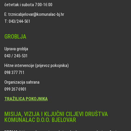
četvrtak i subota 7:00-16:00
E: trznicabjelovar@komunalac-bj.hr
T: 043/244-561
GROBLJA
Uprava groblja
043 / 245-531
Hitne intervencije (prijevoz pokojnika)
098 377 711
Organizacija sahrana
099 267 6901
TRAŽILICA POKOJNIKA
MISIJA, VIZIJA I KLJUČNI CILJEVI DRUŠTVA
KOMUNALAC D.O.O. BJELOVAR