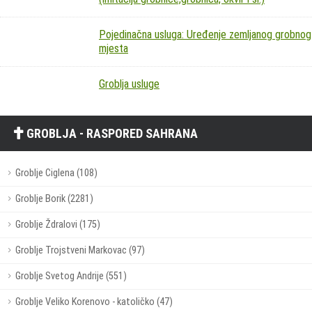
Pojedinačna usluga: Uređenje zemljanog grobnog
mjesta
Groblja usluge
GROBLJA - RASPORED SAHRANA
Groblje Ciglena (108)
Groblje Borik (2281)
Groblje Ždralovi (175)
Groblje Trojstveni Markovac (97)
Groblje Svetog Andrije (551)
Groblje Veliko Korenovo - katoličko (47)