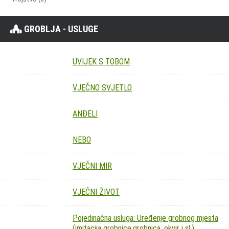
GROBLJA - USLUGE
UVIJEK S TOBOM
VJEČNO SVJETLO
ANĐELI
NEBO
VJEČNI MIR
VJEČNI ŽIVOT
Pojedinačna usluga: Uređenje grobnog mjesta
(imitacija grobnice,grobnica, okvir i sl.)