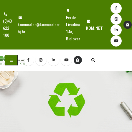
Ferde
(0)43
komunalac@komunalac-
Livadića
622
KOM.NET
bj.hr
14a,
100
Bjelovar