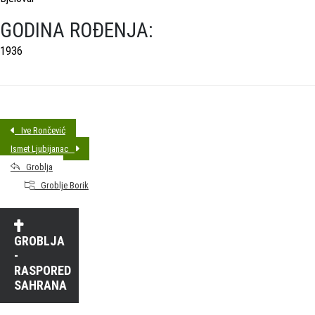
GODINA ROĐENJA:
1936
Ive Rončević
Ismet Ljubijanac
Groblja
Groblje Borik
GROBLJA
-
RASPORED
SAHRANA