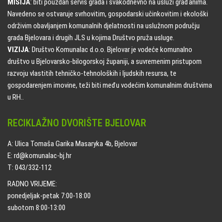
MISIJA
: biti pouzdan servis grada i svakodnevno na usluzi građanima.
Navedeno se ostvaruje svrhovitim, gospodarski učinkovitim i ekološki
održivim obavljanjem komunalnih djelatnosti na uslužnom području
grada Bjelovara i drugih JLS u kojima Društvo pruža usluge.
VIZIJA
: Društvo Komunalac d.o.o. Bjelovar je vodeće komunalno
društvo u Bjelovarsko-bilogorskoj županiji, a suvremenim pristupom
razvoju vlastitih tehničko-tehnoloških i ljudskih resursa, te
gospodarenjem imovine, teži biti među vodećim komunalnim društvima
u RH..
RECIKLAŽNO DVORIŠTE BJELOVAR
A: Ulica Tomaša Garika Masaryka 4b, Bjelovar
E: rd@komunalac-bj.hr
T: 043/332-112
RADNO VRIJEME:
ponedjeljak-petak 7:00-18:00
subotom 8:00-13:00