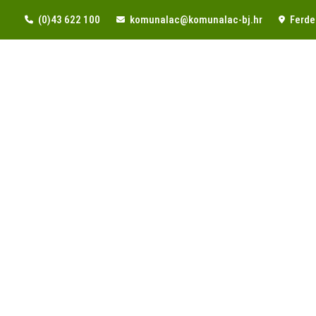
(0)43 622 100
komunalac@komunalac-bj.hr
Ferde 