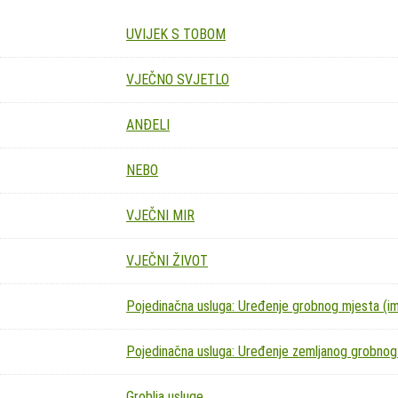
UVIJEK S TOBOM
VJEČNO SVJETLO
ANĐELI
NEBO
VJEČNI MIR
VJEČNI ŽIVOT
Pojedinačna usluga: Uređenje grobnog mjesta (imit
Pojedinačna usluga: Uređenje zemljanog grobnog
Groblja usluge