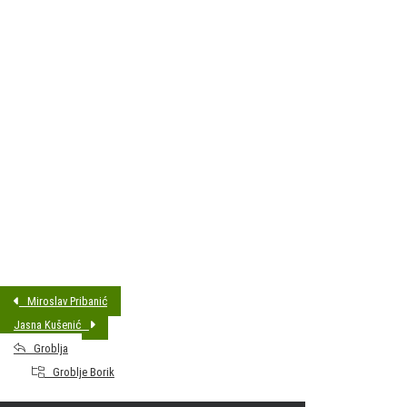
DATUM SAHRANE:
06.07.2026 13:15
MJESTO PREBIVALIŠTA:
Bjelovar
GODINA ROĐENJA:
1942
Miroslav Pribanić
Jasna Kušenić
Groblja
Groblje Borik