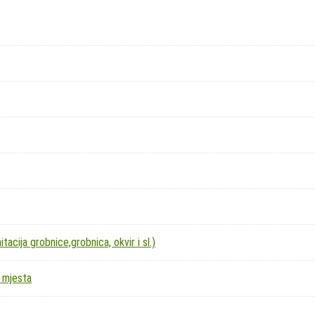
acija grobnice,grobnica, okvir i sl.)
 mjesta