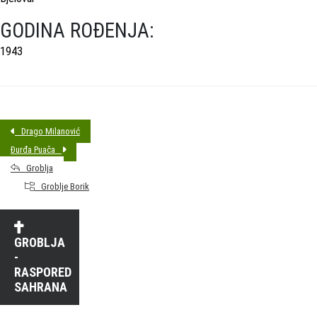
GODINA ROĐENJA:
1943
Drago Milanović
Đurđa Puača
Groblja
Groblje Borik
GROBLJA
-
RASPORED
SAHRANA