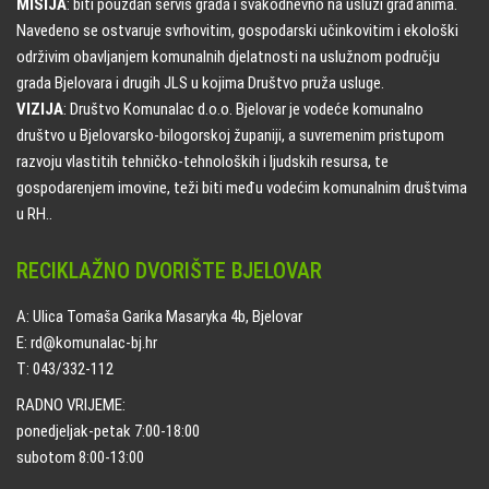
MISIJA
: biti pouzdan servis grada i svakodnevno na usluzi građanima.
Navedeno se ostvaruje svrhovitim, gospodarski učinkovitim i ekološki
održivim obavljanjem komunalnih djelatnosti na uslužnom području
grada Bjelovara i drugih JLS u kojima Društvo pruža usluge.
VIZIJA
: Društvo Komunalac d.o.o. Bjelovar je vodeće komunalno
društvo u Bjelovarsko-bilogorskoj županiji, a suvremenim pristupom
razvoju vlastitih tehničko-tehnoloških i ljudskih resursa, te
gospodarenjem imovine, teži biti među vodećim komunalnim društvima
u RH..
RECIKLAŽNO DVORIŠTE BJELOVAR
A: Ulica Tomaša Garika Masaryka 4b, Bjelovar
E: rd@komunalac-bj.hr
T: 043/332-112
RADNO VRIJEME:
ponedjeljak-petak 7:00-18:00
subotom 8:00-13:00