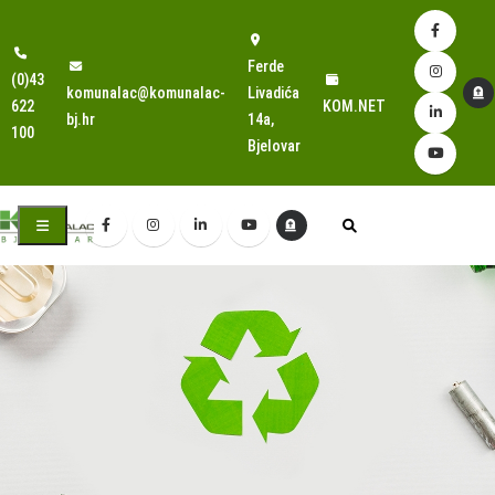
Ferde
(0)43
komunalac@komunalac-
Livadića
622
KOM.NET
bj.hr
14a,
100
Bjelovar