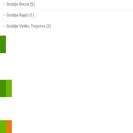
Groblje Breza (5)
Groblje Rajići (1)
Groblje Veliko Trojstvo (3)
Kupite parkirališnu kartu online!
Bmove je usluga koja uključuje mobilnu i web aplikaciju za
brzui jednostavnu on-line kupnju parkirnih karata.
Zakon o fiskalizaciji u prometu gotovinom - SMS plaćanje
Prilikom obavljene kupovine putem SMS-a trebali biste dobiti
brojtransakcije/PIN