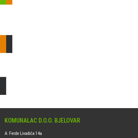
Pošaljite nam upit ili nazovite!
Odgovorit ćemo Vam u
najkraćem mogućem roku.
E: komunalac@komunalac-bj.hr
T: 043/622-100
Čišćenje i uređenje grobnih mjesta
Naručite online jedan od ponuđenih paketa. usluga je dostupna
na svim grobljima kojima upravlja Komunalac d.o.o. Bjelovar.
KOMUNALAC D.O.O. BJELOVAR
A: Ferde Livadića 14a