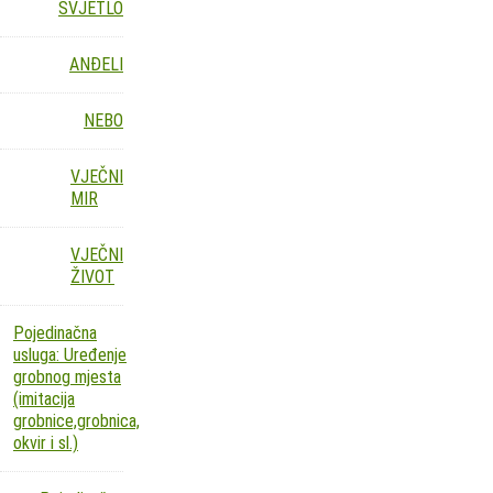
SVJETLO
ANĐELI
NEBO
VJEČNI
MIR
VJEČNI
ŽIVOT
Pojedinačna
usluga: Uređenje
grobnog mjesta
(imitacija
grobnice,grobnica,
okvir i sl.)