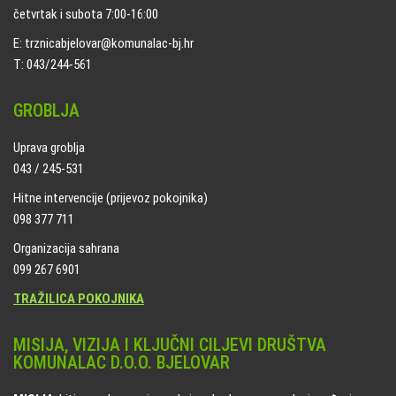
četvrtak i subota 7:00-16:00
E: trznicabjelovar@komunalac-bj.hr
T: 043/244-561
GROBLJA
Uprava groblja
043 / 245-531
Hitne intervencije (prijevoz pokojnika)
098 377 711
Organizacija sahrana
099 267 6901
TRAŽILICA POKOJNIKA
MISIJA, VIZIJA I KLJUČNI CILJEVI DRUŠTVA
KOMUNALAC D.O.O. BJELOVAR