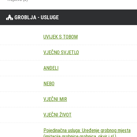
GROBLJA - USLUGE
UVIJEK S TOBOM
VJEČNO SVJETLO
ANĐELI
NEBO
VJEČNI MIR
VJEČNI ŽIVOT
Pojedinačna usluga: Uređenje grobnog mjesta
(imitacija grobnice,grobnica, okvir i sl.)