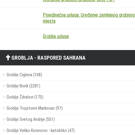
Pojedinačna usluga: Uređenje zemljanog grobnog
mjesta
Groblja usluge
GROBLJA - RASPORED SAHRANA
Groblje Ciglena (108)
Groblje Borik (2281)
Groblje Ždralovi (175)
Groblje Trojstveni Markovac (97)
Groblje Svetog Andrije (551)
Groblje Veliko Korenovo - katoličko (47)