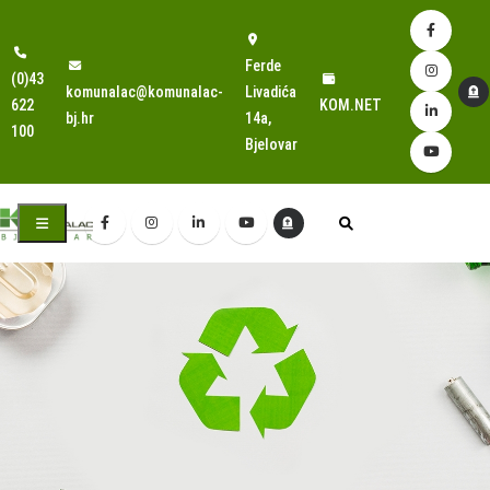
Ferde
(0)43
komunalac@komunalac-
Livadića
622
KOM.NET
bj.hr
14a,
100
Bjelovar