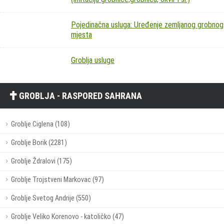
Pojedinačna usluga: Uređenje zemljanog grobnog
mjesta
Groblja usluge
GROBLJA - RASPORED SAHRANA
Groblje Ciglena (108)
Groblje Borik (2281)
Groblje Ždralovi (175)
Groblje Trojstveni Markovac (97)
Groblje Svetog Andrije (550)
Groblje Veliko Korenovo - katoličko (47)