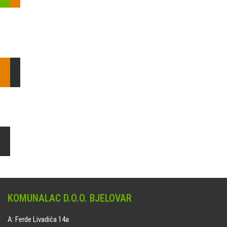
Pošaljite nam upit ili nazovite!
Odgovorit ćemo Vam u
najkraćem mogućem roku.
E: komunalac@komunalac-bj.hr
T: 043/622-100
Čišćenje i uređenje grobnih mjesta
Naručite online jedan od ponuđenih paketa. usluga je dostupna
na svim grobljima kojima upravlja Komunalac d.o.o. Bjelovar.
KOMUNALAC D.O.O. BJELOVAR
A: Ferde Livadića 14a