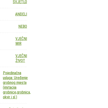
SVJETLO
ANĐELI
NEBO
VJEČNI
MIR
VJEČNI
ŽIVOT
Pojedinačna
usluga: Uređenje
grobnog mjesta
(imitacija
grobnice,grobnica,
okvir i sl.)