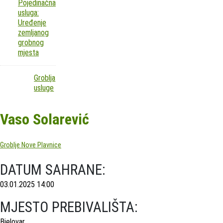
Pojedinačna
usluga:
Uređenje
zemljanog
grobnog
mjesta
Groblja
usluge
Vaso Solarević
Groblje Nove Plavnice
DATUM SAHRANE:
03.01.2025 14:00
MJESTO PREBIVALIŠTA:
Bjelovar