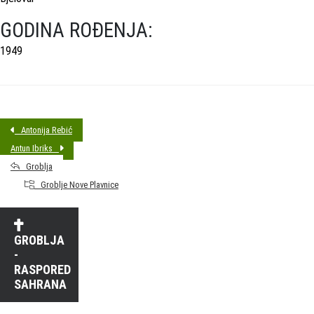
GODINA ROĐENJA:
1949
Antonija Rebić
Antun Ibriks
Groblja
Groblje Nove Plavnice
GROBLJA
-
RASPORED
SAHRANA