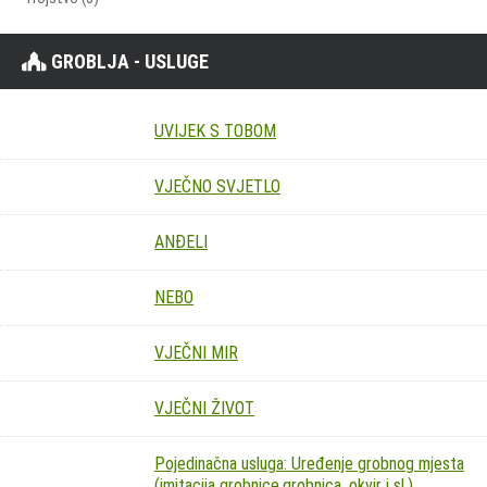
GROBLJA - USLUGE
UVIJEK S TOBOM
VJEČNO SVJETLO
ANĐELI
NEBO
VJEČNI MIR
VJEČNI ŽIVOT
Pojedinačna usluga: Uređenje grobnog mjesta
(imitacija grobnice,grobnica, okvir i sl.)