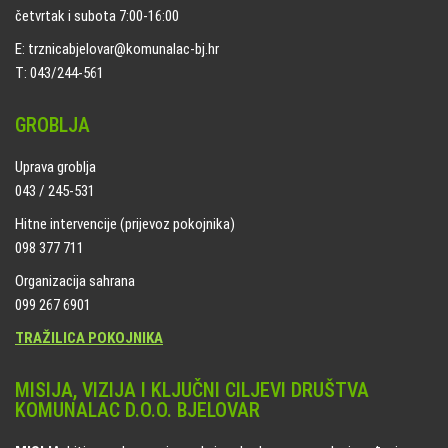
četvrtak i subota 7:00-16:00
E: trznicabjelovar@komunalac-bj.hr
T: 043/244-561
GROBLJA
Uprava groblja
043 / 245-531
Hitne intervencije (prijevoz pokojnika)
098 377 711
Organizacija sahrana
099 267 6901
TRAŽILICA POKOJNIKA
MISIJA, VIZIJA I KLJUČNI CILJEVI DRUŠTVA
KOMUNALAC D.O.O. BJELOVAR