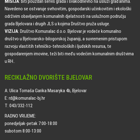
MISIJA
: biti pouzdan servis grada i svakodnevno na usluzi građanima.
Navedeno se ostvaruje svrhovitim, gospodarski učinkovitim i ekološki
održivim obavljanjem komunalnih djelatnosti na uslužnom području
grada Bjelovara i drugih JLS u kojima Društvo pruža usluge.
VIZIJA
: Društvo Komunalac d.o.o. Bjelovar je vodeće komunalno
društvo u Bjelovarsko-bilogorskoj županiji, a suvremenim pristupom
razvoju vlastitih tehničko-tehnoloških i ljudskih resursa, te
gospodarenjem imovine, teži biti među vodećim komunalnim društvima
u RH..
RECIKLAŽNO DVORIŠTE BJELOVAR
A: Ulica Tomaša Garika Masaryka 4b, Bjelovar
E: rd@komunalac-bj.hr
T: 043/332-112
RADNO VRIJEME:
ponedjeljak-petak 7:00-18:00
subotom 8:00-13:00