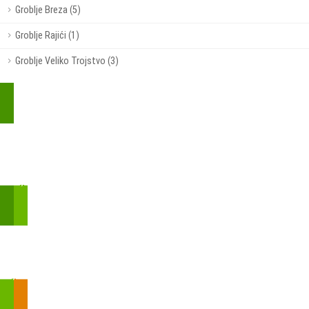
Groblje Breza (5)
Groblje Rajići (1)
Groblje Veliko Trojstvo (3)
Kupite parkirališnu kartu online!
Bmove je usluga koja uključuje mobilnu i web aplikaciju za
brzui jednostavnu on-line kupnju parkirnih karata.
Zakon o fiskalizaciji u prometu gotovinom - SMS plaćanje
Prilikom obavljene kupovine putem SMS-a trebali biste dobiti
brojtransakcije/PIN