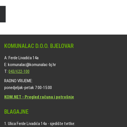
na svim grobljima kojima upravlja Komunalac d.o.o. Bjelovar.
KOMUNALAC D.O.O. BJELOVAR
A: Ferde Livadića 14a
E: komunalac@komunalac-bj.hr
T:
043/622-100
RADNO VRIJEME:
ponedjeljak-petak 7:00-15:00
KOM.NET - Pregled računa i potrošnje
BLAGAJNE
1. Ulica Ferde Livadića 14a - sjedište tvrtke: