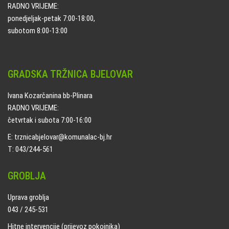
RADNO VRIJEME:
ponedjeljak-petak 7:00-18:00,
subotom 8:00-13:00
GRADSKA TRŽNICA BJELOVAR
Ivana Kozarčanina bb-Plinara
RADNO VRIJEME:
četvrtak i subota 7:00-16:00
E: trznicabjelovar@komunalac-bj.hr
T: 043/244-561
GROBLJA
Uprava groblja
043 / 245-531
Hitne intervencije (prijevoz pokojnika)