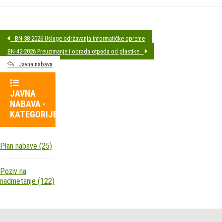
BN-38-2026 Usluge održavanja informatičke opreme
BN-42-2026 Preuzimanje i obrada otpada od plastike
Javna nabava
JAVNA
NABAVA -
KATEGORIJE
Plan nabave
(25)
Poziv na
nadmetanje
(122)