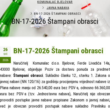
KOMUNALAC BJELOVAR
JAVNA NABAVA
BN-17-2026 ŠTAMPANI OBRASCI
BN-17-2026 Štampani obrasci
BN-17-2026 Štampani obrasci
26
svi
2026
Naručitelj Komunalac d.o.o. Bjelovar, Ferde Livadića 14a,
43000 Bjelovar, objavljuje Poziv za dostavu ponuda za predmet
nabave:
Štampani obrasci
. Sukladno članku 12., stavku 1. Zakona 
javnoj nabavi (NN 120/16) za godišnju procijenjenu vrijednost nabave iz
Plana nabave manju od 26.540,00 eura bez PDV-a, odnosno 66.360,00
eura bez PDV-a (tzv. Jednostavna nabava), Naručitelj nije obvezan
provoditi postupke javne nabave propisane Zakonom o javnoj nabavi,
već je obvezan provoditi postupak nabave sukladno Pravilniku o