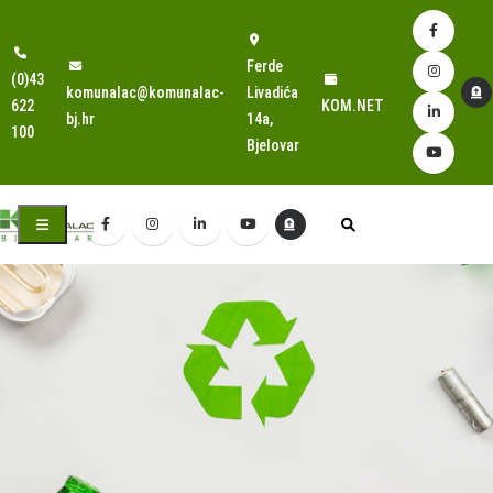
Ferde
(0)43
komunalac@komunalac-
Livadića
622
KOM.NET
bj.hr
14a,
100
Bjelovar