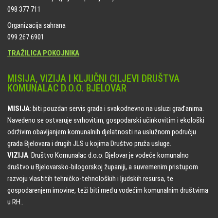
098 377 711
Organizacija sahrana
099 267 6901
TRAŽILICA POKOJNIKA
MISIJA, VIZIJA I KLJUČNI CILJEVI DRUŠTVA
KOMUNALAC D.O.O. BJELOVAR
MISIJA
: biti pouzdan servis grada i svakodnevno na usluzi građanima.
Navedeno se ostvaruje svrhovitim, gospodarski učinkovitim i ekološki
održivim obavljanjem komunalnih djelatnosti na uslužnom području
grada Bjelovara i drugih JLS u kojima Društvo pruža usluge.
VIZIJA
: Društvo Komunalac d.o.o. Bjelovar je vodeće komunalno
društvo u Bjelovarsko-bilogorskoj županiji, a suvremenim pristupom
razvoju vlastitih tehničko-tehnoloških i ljudskih resursa, te
gospodarenjem imovine, teži biti među vodećim komunalnim društvima
u RH..