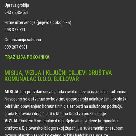
Uprava groblja
043 / 245-531
Hitne intervencije (prijevoz pokojnika)
098 377 711
Organizacija sahrana
099 267 6901
TRAŽILICA POKOJNIKA
MISIJA, VIZIJA I KLJUČNI CILJEVI DRUŠTVA
KOMUNALAC D.O.O. BJELOVAR
MISIJA
: biti pouzdan servis grada i svakodnevno na usluzi građanima.
Navedeno se ostvaruje svrhovitim, gospodarski učinkovitim i ekološki
održivim obavljanjem komunalnih djelatnosti na uslužnom području
grada Bjelovara i drugih JLS u kojima Društvo pruža usluge.
VIZIJA
: Društvo Komunalac d.o.o. Bjelovar je vodeće komunalno
društvo u Bjelovarsko-bilogorskoj županiji, a suvremenim pristupom
razvoju vlastitih tehničko-tehnoloških i ljudskih resursa, te