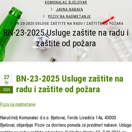
KOMUNALAC BJELOVAR
JAVNA NABAVA
POZIV NA NADMETANJE
BN-23-2025 USLUGE ZAŠTITE NA RADU I ZAŠTITE OD POŽARA
BN-23-2025 Usluge zaštite na radu i
zaštite od požara
BN-23-2025 Usluge zaštite na
27
lip
radu i zaštite od požara
2025
Poziv na nadmetanje
Naručitelj Komunalac d.o.o. Bjelovar, Ferde Livadića 14a, 43000
Bjelovar, objavljuje Poziv za dostavu ponuda za predmet nabave: Usluge