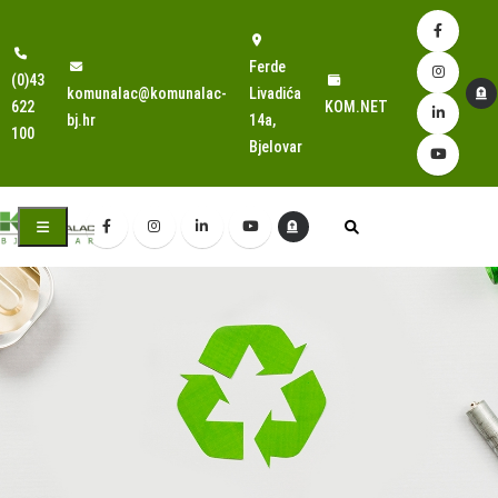
Ferde
(0)43
komunalac@komunalac-
Livadića
622
KOM.NET
bj.hr
14a,
100
Bjelovar