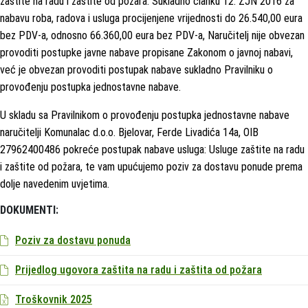
zaštite na radu i zaštite od požara. Sukladno članku 12. ZJN 2016 za
nabavu roba, radova i usluga procijenjene vrijednosti do 26.540,00 eura
bez PDV-a, odnosno 66.360,00 eura bez PDV-a, Naručitelj nije obvezan
provoditi postupke javne nabave propisane Zakonom o javnoj nabavi,
već je obvezan provoditi postupak nabave sukladno Pravilniku o
provođenju postupka jednostavne nabave.
U skladu sa Pravilnikom o provođenju postupka jednostavne nabave
naručitelji Komunalac d.o.o. Bjelovar, Ferde Livadića 14a, OIB
27962400486 pokreće postupak nabave usluga: Usluge zaštite na radu
i zaštite od požara, te vam upućujemo poziv za dostavu ponude prema
dolje navedenim uvjetima.
DOKUMENTI:
Poziv za dostavu ponuda
Prijedlog ugovora zaštita na radu i zaštita od požara
Troškovnik 2025