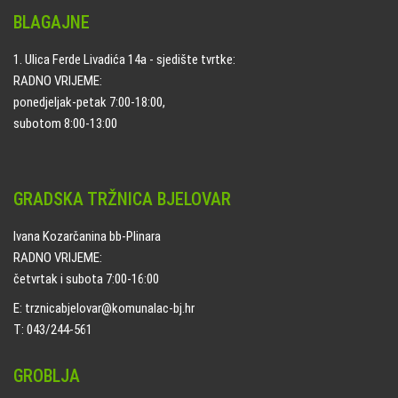
BLAGAJNE
1. Ulica Ferde Livadića 14a - sjedište tvrtke:
RADNO VRIJEME:
ponedjeljak-petak 7:00-18:00,
subotom 8:00-13:00
GRADSKA TRŽNICA BJELOVAR
Ivana Kozarčanina bb-Plinara
RADNO VRIJEME:
četvrtak i subota 7:00-16:00
E: trznicabjelovar@komunalac-bj.hr
T: 043/244-561
GROBLJA