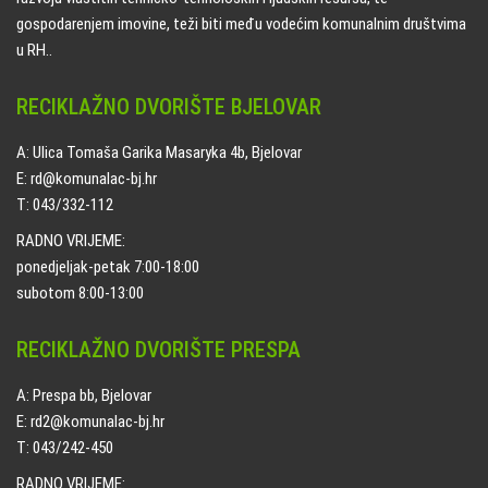
gospodarenjem imovine, teži biti među vodećim komunalnim društvima
u RH..
RECIKLAŽNO DVORIŠTE BJELOVAR
A: Ulica Tomaša Garika Masaryka 4b, Bjelovar
E: rd@komunalac-bj.hr
T: 043/332-112
RADNO VRIJEME:
ponedjeljak-petak 7:00-18:00
subotom 8:00-13:00
RECIKLAŽNO DVORIŠTE PRESPA
A: Prespa bb, Bjelovar
E: rd2@komunalac-bj.hr
T: 043/242-450
RADNO VRIJEME: