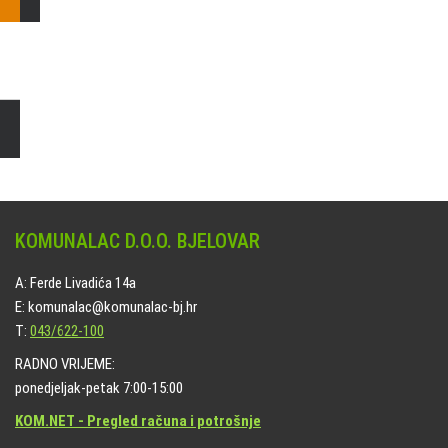
Čišćenje i uređenje grobnih mjesta
Naručite online jedan od ponuđenih paketa. usluga je dostupna
na svim grobljima kojima upravlja Komunalac d.o.o. Bjelovar.
KOMUNALAC D.O.O. BJELOVAR
A: Ferde Livadića 14a
E: komunalac@komunalac-bj.hr
T:
043/622-100
RADNO VRIJEME:
ponedjeljak-petak 7:00-15:00
KOM.NET - Pregled računa i potrošnje