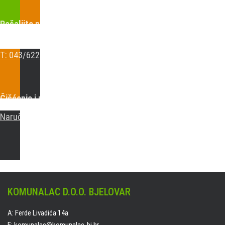
Pošaljite nam upit ili nazovite!
Odgovorit ćemo Vam u najkr
E: komunalac@komunalac-bj.hr
T: 043/622-100
Čišćenje i uređenje grobnih mjesta
Naručite online jedan od ponuđenih paketa. usluga je dostupn
KOMUNALAC D.O.O. BJELOVAR
A: Ferde Livadića 14a