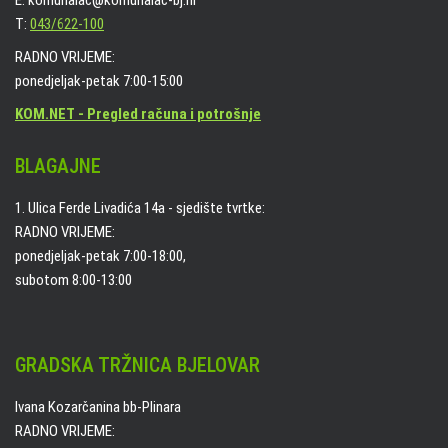
E: komunalac@komunalac-bj.hr
T:
043/622-100
RADNO VRIJEME:
ponedjeljak-petak 7:00-15:00
KOM.NET - Pregled računa i potrošnje
BLAGAJNE
1. Ulica Ferde Livadića 14a - sjedište tvrtke:
RADNO VRIJEME:
ponedjeljak-petak 7:00-18:00,
subotom 8:00-13:00
GRADSKA TRŽNICA BJELOVAR
Ivana Kozarčanina bb-Plinara
RADNO VRIJEME: