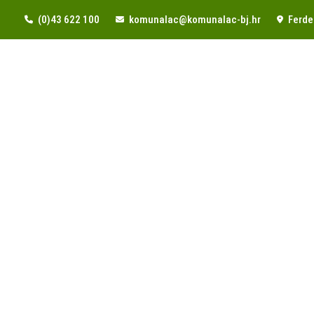
(0)43 622 100
komunalac@komunalac-bj.hr
Ferde 