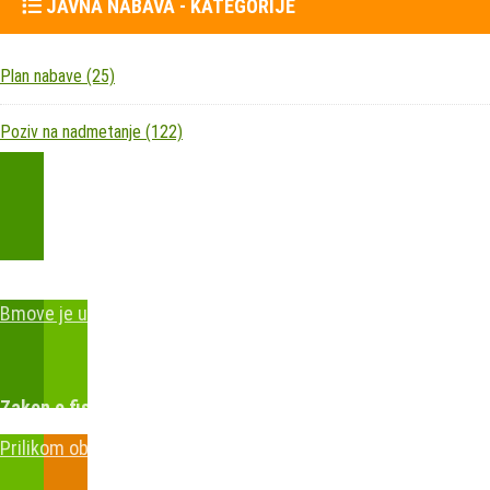
JAVNA NABAVA - KATEGORIJE
Plan nabave
(25)
Poziv na nadmetanje
(122)
Kupite parkirališnu kartu online!
Bmove je usluga koja uključuje mobilnu i web aplikaciju za brz
Zakon o fiskalizaciji u prometu gotovinom - SMS plaćanje
Prilikom obavljene kupovine putem SMS-a trebali biste dobiti