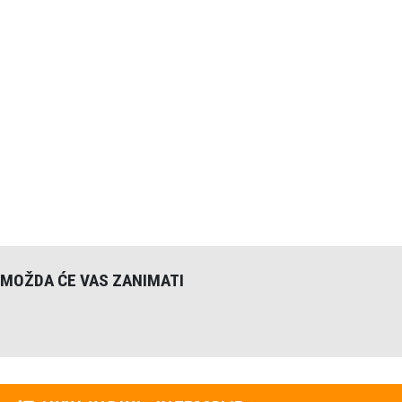
Poziv na nadmetanje
JAVNA NABAVA - KATEGORIJE
Plan nabave
(25)
Poziv na nadmetanje
(122)
MOŽDA ĆE VAS ZANIMATI