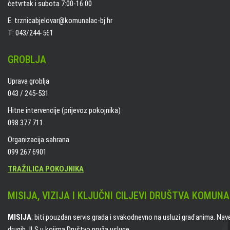
četvrtak i subota 7:00-16:00
E: trznicabjelovar@komunalac-bj.hr
T: 043/244-561
GROBLJA
Uprava groblja
043 / 245-531
Hitne intervencije (prijevoz pokojnika)
098 377 711
Organizacija sahrana
099 267 6901
TRAŽILICA POKOJNIKA
MISIJA, VIZIJA I KLJUČNI CILJEVI DRUŠTVA KOMUNA
MISIJA
: biti pouzdan servis grada i svakodnevno na usluzi građanima. Nav
drugih JLS u kojima Društvo pruža usluge.