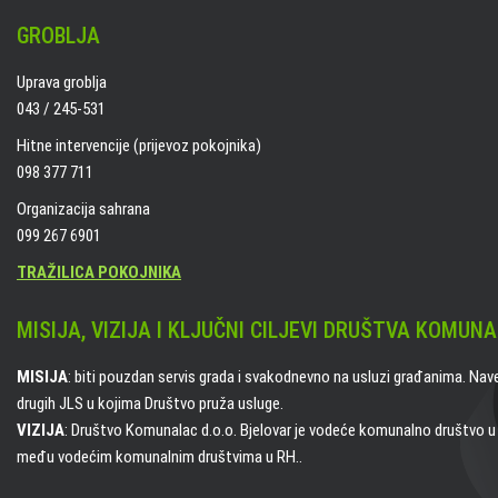
GROBLJA
Uprava groblja
043 / 245-531
Hitne intervencije (prijevoz pokojnika)
098 377 711
Organizacija sahrana
099 267 6901
TRAŽILICA POKOJNIKA
MISIJA, VIZIJA I KLJUČNI CILJEVI DRUŠTVA KOMUNA
MISIJA
: biti pouzdan servis grada i svakodnevno na usluzi građanima. Nav
drugih JLS u kojima Društvo pruža usluge.
VIZIJA
: Društvo Komunalac d.o.o. Bjelovar je vodeće komunalno društvo u B
među vodećim komunalnim društvima u RH..