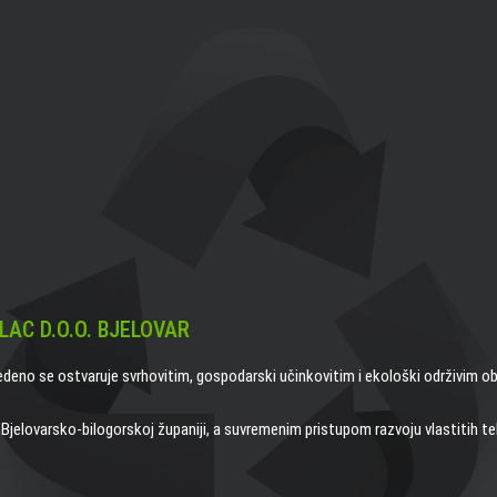
LAC D.O.O. BJELOVAR
edeno se ostvaruje svrhovitim, gospodarski učinkovitim i ekološki održivim o
jelovarsko-bilogorskoj županiji, a suvremenim pristupom razvoju vlastitih teh