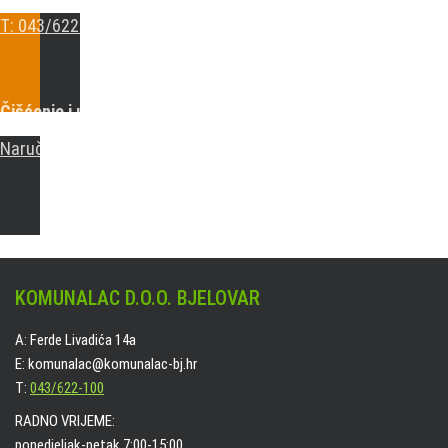
E: komunalac@komunalac-bj.hr
T: 043/622-100
Čišćenje i uređenje grobnih mjesta
Naručite online jedan od ponuđenih paketa. usluga je dostupn
KOMUNALAC D.O.O. BJELOVAR
A: Ferde Livadića 14a
E: komunalac@komunalac-bj.hr
T:
043/622-100
RADNO VRIJEME:
ponedjeljak-petak 7:00-15:00