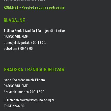
KOM.NET - Pregled računa i potrošnje
BLAGAJNE
1. Ulica Ferde Livadića 14a - sjedište tvrtke:
RADNO VRIJEME:
ponedjeljak-petak 7:00-18:00,
subotom 8:00-13:00
GRADSKA TRŽNICA BJELOVAR
Ivana Kozarčanina bb-Plinara
RADNO VRIJEME:
četvrtak i subota 7:00-16:00
E: trznicabjelovar@komunalac-bj.hr
T: 043/244-561