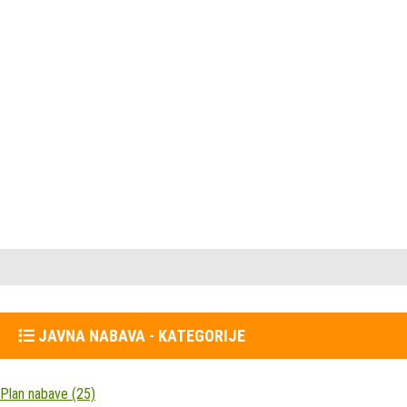
Plan nabave
(25)
Poziv na nadmetanje
(121)
MOŽDA ĆE VAS ZANIMATI
JAVNA NABAVA - KATEGORIJE
Plan nabave
(25)