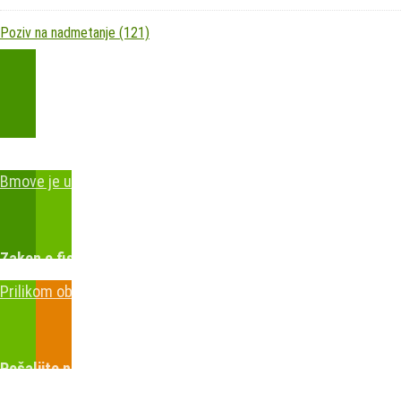
Poziv na nadmetanje
(121)
Kupite parkirališnu kartu online!
Bmove je usluga koja uključuje mobilnu i web aplikaciju za brz
Zakon o fiskalizaciji u prometu gotovinom - SMS plaćanje
Prilikom obavljene kupovine putem SMS-a trebali biste dobiti
Pošaljite nam upit ili nazovite!
Odgovorit ćemo Vam u najkr