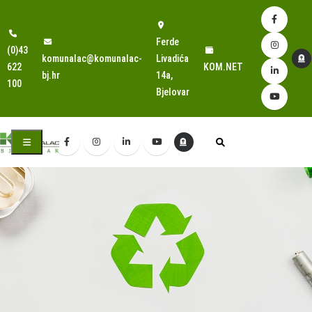
Ferde
(0)43
komunalac@komunalac-
Livadića
622
KOM.NET
bj.hr
14a,
100
Bjelovar