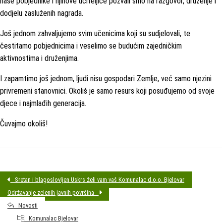
naše pobjednike i njihove učiteljice pozvali smo na razgovor, druženje i
dodjelu zasluženih nagrada.
Još jednom zahvaljujemo svim učenicima koji su sudjelovali, te
čestitamo pobjednicima i veselimo se budućim zajedničkim
aktivnostima i druženjima.
I zapamtimo još jednom, ljudi nisu gospodari Zemlje, već samo njezini
privremeni stanovnici. Okoliš je samo resurs koji posuđujemo od svoje
djece i najmlađih generacija.
Čuvajmo okoliš!
Sretan i blagoslovljen Uskrs želi vam vaš Komunalac d.o.o. Bjelovar
Održavanje zelenih javnih površina
Novosti
Komunalac Bjelovar