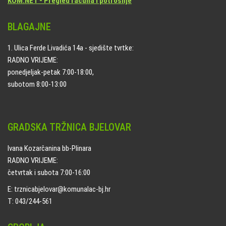
KOM.NET - Pregled računa i potrošnje
BLAGAJNE
1. Ulica Ferde Livadića 14a - sjedište tvrtke:
RADNO VRIJEME:
ponedjeljak-petak 7:00-18:00,
subotom 8:00-13:00
GRADSKA TRŽNICA BJELOVAR
Ivana Kozarčanina bb-Plinara
RADNO VRIJEME:
četvrtak i subota 7:00-16:00
E: trznicabjelovar@komunalac-bj.hr
T: 043/244-561