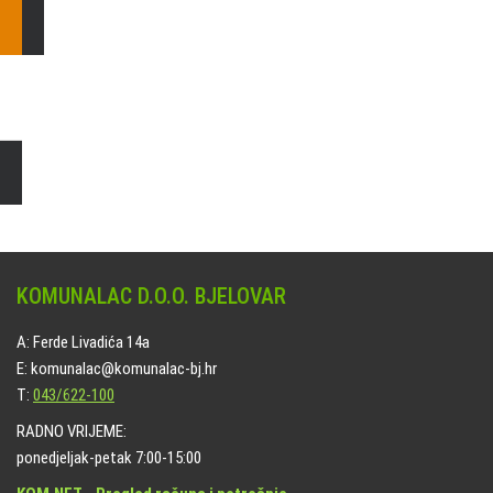
Čišćenje i uređenje grobnih mjesta
Naručite online jedan od ponuđenih paketa. usluga je dostupna
na svim grobljima kojima upravlja Komunalac d.o.o. Bjelovar.
KOMUNALAC D.O.O. BJELOVAR
A: Ferde Livadića 14a
E: komunalac@komunalac-bj.hr
T:
043/622-100
RADNO VRIJEME:
ponedjeljak-petak 7:00-15:00