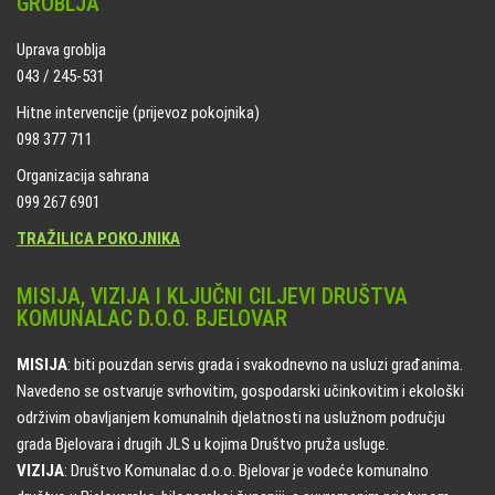
GROBLJA
Uprava groblja
043 / 245-531
Hitne intervencije (prijevoz pokojnika)
098 377 711
Organizacija sahrana
099 267 6901
TRAŽILICA POKOJNIKA
MISIJA, VIZIJA I KLJUČNI CILJEVI DRUŠTVA
KOMUNALAC D.O.O. BJELOVAR
MISIJA
: biti pouzdan servis grada i svakodnevno na usluzi građanima.
Navedeno se ostvaruje svrhovitim, gospodarski učinkovitim i ekološki
održivim obavljanjem komunalnih djelatnosti na uslužnom području
grada Bjelovara i drugih JLS u kojima Društvo pruža usluge.
VIZIJA
: Društvo Komunalac d.o.o. Bjelovar je vodeće komunalno