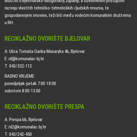
društvo u Bjelovarsko-bilogorskoj županiji, a suvremenim pristupom
razvoju vlastitih tehničko-tehnoloških i ljudskih resursa, te
gospodarenjem imovine, teži biti među vodećim komunalnim društvima
u RH..
RECIKLAŽNO DVORIŠTE BJELOVAR
A: Ulica Tomaša Garika Masaryka 4b, Bjelovar
E: rd@komunalac-bj.hr
T: 043/332-112
RADNO VRIJEME:
ponedjeljak-petak 7:00-18:00
subotom 8:00-13:00
RECIKLAŽNO DVORIŠTE PRESPA
A: Prespa bb, Bjelovar
E: rd2@komunalac-bj.hr
T: 043/242-450