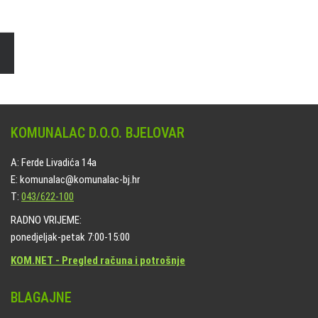
Naručite online jedan od ponuđenih paketa. usluga je dostupna
na svim grobljima kojima upravlja Komunalac d.o.o. Bjelovar.
KOMUNALAC D.O.O. BJELOVAR
A: Ferde Livadića 14a
E: komunalac@komunalac-bj.hr
T:
043/622-100
RADNO VRIJEME:
ponedjeljak-petak 7:00-15:00
KOM.NET - Pregled računa i potrošnje
BLAGAJNE