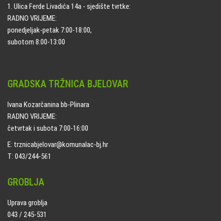
1. Ulica Ferde Livadića 14a - sjedište tvrtke:
RADNO VRIJEME:
ponedjeljak-petak 7:00-18:00,
subotom 8:00-13:00
GRADSKA TRŽNICA BJELOVAR
Ivana Kozarčanina bb-Plinara
RADNO VRIJEME:
četvrtak i subota 7:00-16:00
E: trznicabjelovar@komunalac-bj.hr
T: 043/244-561
GROBLJA
Uprava groblja
043 / 245-531