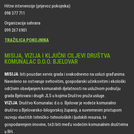
Hitne intervencije (prijevoz pokojnika)
098 377 711
Organizacija sahrana
099 267 6901
TRAŽILICA POKOJNIKA
MISIJA, VIZIJA I KLJUČNI CILJEVI DRUŠTVA
KOMUNALAC D.O.O. BJELOVAR
MISIJA
: biti pouzdan servis grada i svakodnevno na usluzi građanima.
Navedeno se ostvaruje svrhovitim, gospodarski učinkovitim i ekološki
održivim obavljanjem komunalnih djelatnosti na uslužnom području
grada Bjelovara i drugih JLS u kojima Društvo pruža usluge.
VIZIJA
: Društvo Komunalac d.o.o. Bjelovar je vodeće komunalno
društvo u Bjelovarsko-bilogorskoj županiji, a suvremenim pristupom
razvoju vlastitih tehničko-tehnoloških i ljudskih resursa, te
gospodarenjem imovine, teži biti među vodećim komunalnim društvima
u RH..