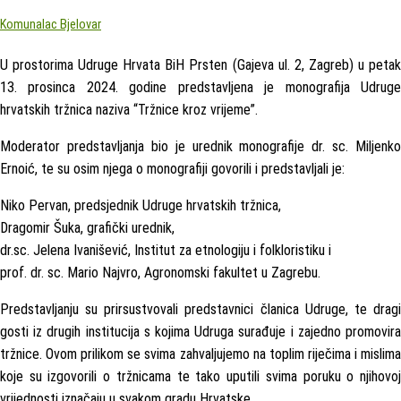
Komunalac Bjelovar
U prostorima Udruge Hrvata BiH Prsten (Gajeva ul. 2, Zagreb) u petak
13. prosinca 2024. godine predstavljena je monografija Udruge
hrvatskih tržnica naziva “Tržnice kroz vrijeme”.
Moderator predstavljanja bio je urednik monografije dr. sc. Miljenko
Ernoić, te su osim njega o monografiji govorili i predstavljali je:
Niko Pervan, predsjednik Udruge hrvatskih tržnica,
Dragomir Šuka, grafički urednik,
dr.sc. Jelena Ivanišević, Institut za etnologiju i folkloristiku i
prof. dr. sc. Mario Najvro, Agronomski fakultet u Zagrebu.
Predstavljanju su prirsustvovali predstavnici članica Udruge, te dragi
gosti iz drugih institucija s kojima Udruga surađuje i zajedno promovira
tržnice. Ovom prilikom se svima zahvaljujemo na toplim riječima i mislima
koje su izgovorili o tržnicama te tako uputili svima poruku o njihovoj
vrijednosti iznačaju u svakom gradu Hrvatske.