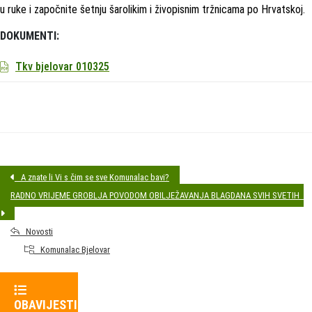
u ruke i započnite šetnju šarolikim i živopisnim tržnicama po Hrvatskoj.
DOKUMENTI:
Tkv bjelovar 010325
A znate li Vi s čim se sve Komunalac bavi?
RADNO VRIJEME GROBLJA POVODOM OBILJEŽAVANJA BLAGDANA SVIH SVETIH
Novosti
Komunalac Bjelovar
OBAVIJESTI