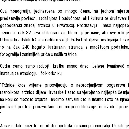
Ova monografija, jedinstvena po mnogo čemu, na jednom mjestu
predstavlja povijest, sadašnjost i budućnost, ali i kulturu te društveni i
gospodarski značaj tržnica u Hrvatskoj. Predstavlja i naše najljepše
tržnice u čak 37 hrvatskih gradova diljem Lijepe naše, ali i sve što je
Udruga hrvatskih tržnica radila u svojih četvrt stoljeća postojanja. I sve
to na čak 240 bogato ilustriranih stranica s mnoštvom podataka,
fotografija i zanimljivih priča s naših tržnica.
Ovdje ćemo samo izdvojti kratku misao dr.sc. Jelene Ivanišević s
Institua za etnologiju i folkloristiku:
“Tržnice kroz vrijeme pripovijedaju o neprocjenjivom bogatstvu i
raznolikosti tržnica diljem Hrvatske i zato su vjerojatno najljepša šetnja
na koju se možete otputiti. Budimo zahvalni što ih imamo i što na njima
još uvijek postoje proizvođači spremni ponuditi svoje proizvode i priče.
“
A sve ostalo možete pročitati i pogledati u samoj monografiji. Uzmite je