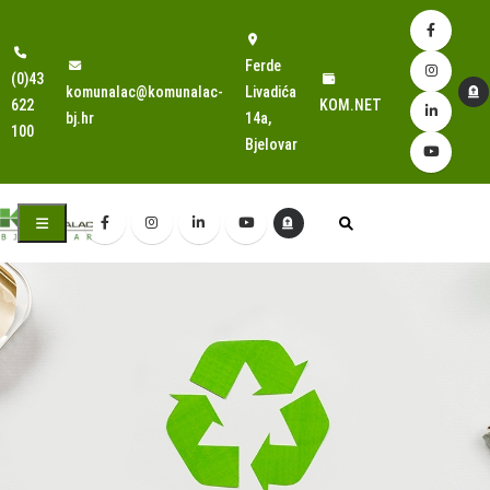
Ferde
(0)43
komunalac@komunalac-
Livadića
622
KOM.NET
bj.hr
14a,
100
Bjelovar