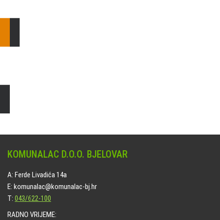
E: komunalac@komunalac-bj.hr
T: 043/622-100
Čišćenje i uređenje grobnih mjesta
Naručite online jedan od ponuđenih paketa. usluga je dostupna
na svim grobljima kojima upravlja Komunalac d.o.o. Bjelovar.
KOMUNALAC D.O.O. BJELOVAR
A: Ferde Livadića 14a
E: komunalac@komunalac-bj.hr
T:
043/622-100
RADNO VRIJEME: