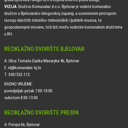
VIZIJA
: Društvo Komunalac d.o.o. Bjelovar je vodeće komunalno
društvo u Bjelovarsko-bilogorskoj županiji, a suvremenim pristupom
razvoju vlastitih tehničko-tehnoloških i ljudskih resursa, te
gospodarenjem imovine, teži biti među vodećim komunalnim društvima
u RH..
RECIKLAŽNO DVORIŠTE BJELOVAR
A: Ulica Tomaša Garika Masaryka 4b, Bjelovar
E: rd@komunalac-bj.hr
T: 043/332-112
RADNO VRIJEME:
ponedjeljak-petak 7:00-18:00
subotom 8:00-13:00
RECIKLAŽNO DVORIŠTE PRESPA
A: Prespa bb, Bjelovar