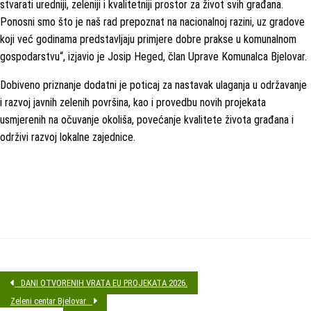
stvarati uredniji, zeleniji i kvalitetniji prostor za život svih građana.
Ponosni smo što je naš rad prepoznat na nacionalnoj razini, uz gradove
koji već godinama predstavljaju primjere dobre prakse u komunalnom
gospodarstvu“, izjavio je Josip Heged, član Uprave Komunalca Bjelovar.
Dobiveno priznanje dodatni je poticaj za nastavak ulaganja u održavanje
i razvoj javnih zelenih površina, kao i provedbu novih projekata
usmjerenih na očuvanje okoliša, povećanje kvalitete života građana i
održivi razvoj lokalne zajednice.
DANI OTVORENIH VRATA EU PROJEKATA 2026.
Zeleni centar Bjelovar