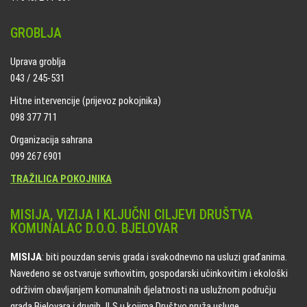
GROBLJA
Uprava groblja
043 / 245-531
Hitne intervencije (prijevoz pokojnika)
098 377 711
Organizacija sahrana
099 267 6901
TRAŽILICA POKOJNIKA
MISIJA, VIZIJA I KLJUČNI CILJEVI DRUŠTVA
KOMUNALAC D.O.O. BJELOVAR
MISIJA
: biti pouzdan servis grada i svakodnevno na usluzi građanima.
Navedeno se ostvaruje svrhovitim, gospodarski učinkovitim i ekološki
održivim obavljanjem komunalnih djelatnosti na uslužnom području
grada Bjelovara i drugih JLS u kojima Društvo pruža usluge.