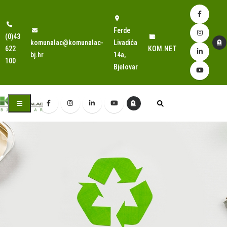
Ferde
(0)43
komunalac@komunalac-
Livadića
622
KOM.NET
bj.hr
14a,
100
Bjelovar