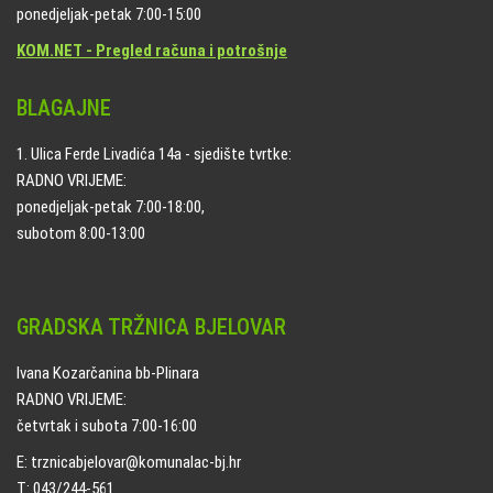
ponedjeljak-petak 7:00-15:00
KOM.NET - Pregled računa i potrošnje
BLAGAJNE
1. Ulica Ferde Livadića 14a - sjedište tvrtke:
RADNO VRIJEME:
ponedjeljak-petak 7:00-18:00,
subotom 8:00-13:00
GRADSKA TRŽNICA BJELOVAR
Ivana Kozarčanina bb-Plinara
RADNO VRIJEME:
četvrtak i subota 7:00-16:00
E: trznicabjelovar@komunalac-bj.hr
T: 043/244-561