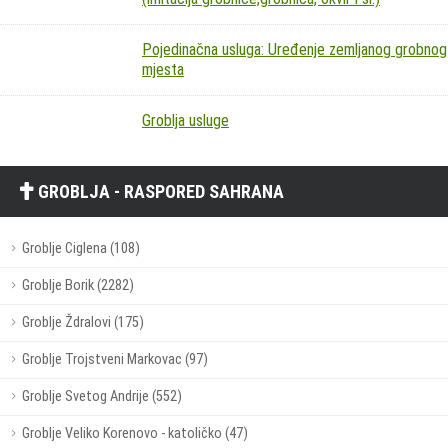
Pojedinačna usluga: Uređenje zemljanog grobnog
mjesta
Groblja usluge
GROBLJA - RASPORED SAHRANA
Groblje Ciglena (108)
Groblje Borik (2282)
Groblje Ždralovi (175)
Groblje Trojstveni Markovac (97)
Groblje Svetog Andrije (552)
Groblje Veliko Korenovo - katoličko (47)