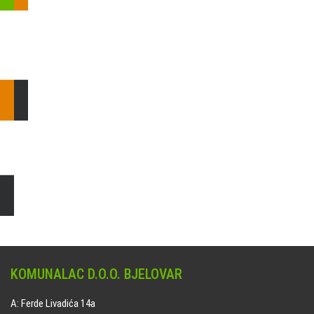
Pošaljite nam upit ili nazovite!
Odgovorit ćemo Vam u
najkraćem mogućem roku.
E: komunalac@komunalac-bj.hr
T: 043/622-100
Čišćenje i uređenje grobnih mjesta
Naručite online jedan od ponuđenih paketa. usluga je dostupna
na svim grobljima kojima upravlja Komunalac d.o.o. Bjelovar.
KOMUNALAC D.O.O. BJELOVAR
A: Ferde Livadića 14a