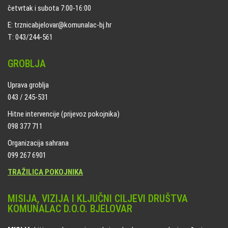
četvrtak i subota 7:00-16:00
E: trznicabjelovar@komunalac-bj.hr
T: 043/244-561
GROBLJA
Uprava groblja
043 / 245-531
Hitne intervencije (prijevoz pokojnika)
098 377 711
Organizacija sahrana
099 267 6901
TRAŽILICA POKOJNIKA
MISIJA, VIZIJA I KLJUČNI CILJEVI DRUŠTVA
KOMUNALAC D.O.O. BJELOVAR