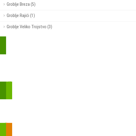
Groblje Breza (5)
Groblje Rajići (1)
Groblje Veliko Trojstvo (3)
Kupite parkirališnu kartu online!
Bmove je usluga koja uključuje mobilnu i web aplikaciju za
brzui jednostavnu on-line kupnju parkirnih karata.
Zakon o fiskalizaciji u prometu gotovinom - SMS plaćanje
Prilikom obavljene kupovine putem SMS-a trebali biste dobiti
brojtransakcije/PIN