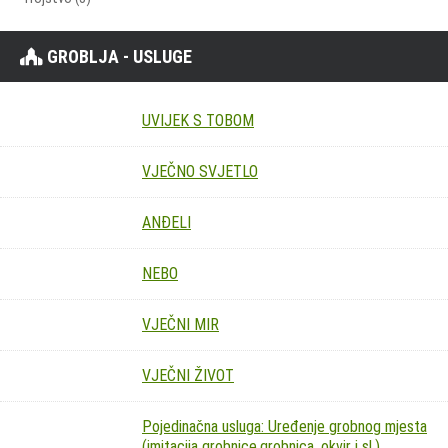
GROBLJA - USLUGE
UVIJEK S TOBOM
VJEČNO SVJETLO
ANĐELI
NEBO
VJEČNI MIR
VJEČNI ŽIVOT
Pojedinačna usluga: Uređenje grobnog mjesta
(imitacija grobnice,grobnica, okvir i sl.)