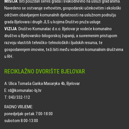
MISIJA
: biti pouzdan servis grada i svakodnevno na usluzi građanima.
Navedeno se ostvaruje svrhovitim, gospodarski učinkovitim i ekološki
održivim obavljanjem komunalnih djelatnosti na uslužnom području
grada Bjelovara i drugih JLS u kojima Društvo pruža usluge.
VIZIJA
: Društvo Komunalac d.o.o. Bjelovar je vodeće komunalno
društvo u Bjelovarsko-bilogorskoj županiji, a suvremenim pristupom
razvoju vlastitih tehničko-tehnoloških i ljudskih resursa, te
gospodarenjem imovine, teži biti među vodećim komunalnim društvima
u RH..
RECIKLAŽNO DVORIŠTE BJELOVAR
A: Ulica Tomaša Garika Masaryka 4b, Bjelovar
E: rd@komunalac-bj.hr
T: 043/332-112
RADNO VRIJEME:
ponedjeljak-petak 7:00-18:00
subotom 8:00-13:00