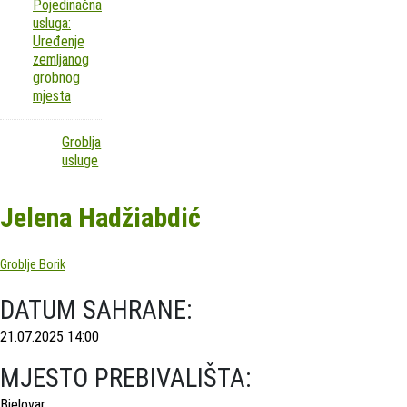
Pojedinačna
usluga:
Uređenje
zemljanog
grobnog
mjesta
Groblja
usluge
Jelena Hadžiabdić
Groblje Borik
DATUM SAHRANE:
21.07.2025 14:00
MJESTO PREBIVALIŠTA:
Bjelovar