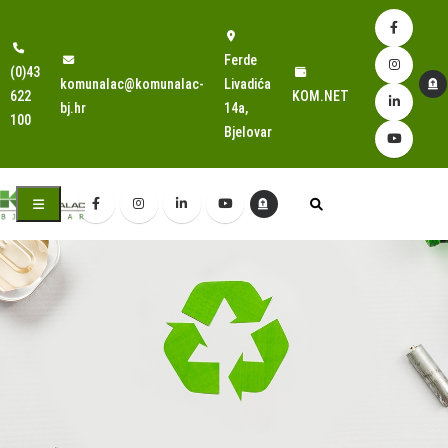
Ferde
(0)43
komunalac@komunalac-
Livadića
622
KOM.NET
bj.hr
14a,
100
Bjelovar