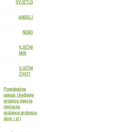
SVJETLO
ANĐELI
NEBO
VJEČNI
MIR
VJEČNI
ŽIVOT
Pojedinačna
usluga: Uređenje
grobnog mjesta
(imitacija
grobnice,grobnica,
okvir i sl.)