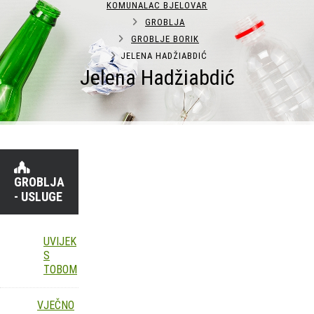
KOMUNALAC BJELOVAR
GROBLJA
GROBLJE BORIK
JELENA HADŽIABDIĆ
Jelena Hadžiabdić
GROBLJA
- USLUGE
UVIJEK
S
TOBOM
VJEČNO