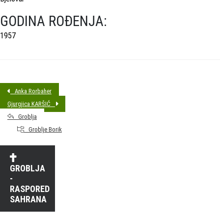
GODINA ROĐENJA:
1957
Anka Rorbaher
Gjurgjica KARŠIĆ
Groblja
Groblje Borik
GROBLJA
-
RASPORED
SAHRANA