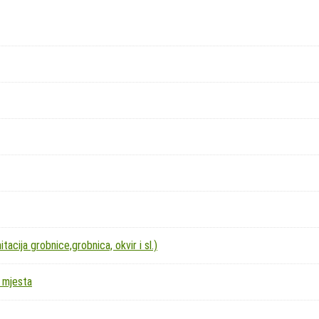
acija grobnice,grobnica, okvir i sl.)
 mjesta