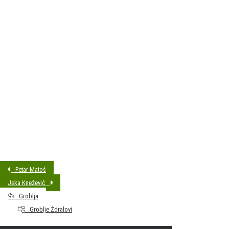
DATUM SAHRANE:
22.02.2025 13:00
MJESTO PREBIVALIŠTA:
Bjelovar
GODINA ROĐENJA:
1943
Petar Matoš
Jeka Knežević
Groblja
Groblje Ždralovi