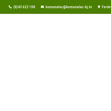
(0)43 622 100
komunalac@komunalac-bj.hr
Ferde 