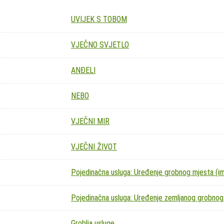
UVIJEK S TOBOM
VJEČNO SVJETLO
ANĐELI
NEBO
VJEČNI MIR
VJEČNI ŽIVOT
Pojedinačna usluga: Uređenje grobnog mjesta (imit
Pojedinačna usluga: Uređenje zemljanog grobnog
Groblja usluge