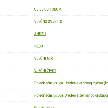
UVIJEK S TOBOM
VJEČNO SVJETLO
ANĐELI
NEBO
VJEČNI MIR
VJEČNI ŽIVOT
Pojedinačna usluga: Uređenje grobnog mjesta (imit
Pojedinačna usluga: Uređenje zemljanog grobnog
Groblja usluge