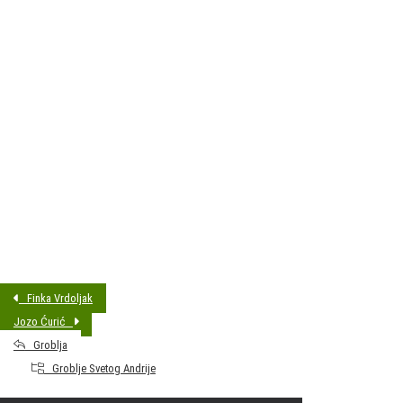
DATUM SAHRANE:
16.05.2025 13:00
MJESTO PREBIVALIŠTA:
Bjelovar
GODINA ROĐENJA:
1942
Finka Vrdoljak
Jozo Ćurić
Groblja
Groblje Svetog Andrije