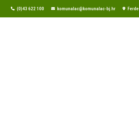
(0)43 622 100
komunalac@komunalac-bj.hr
Ferde 