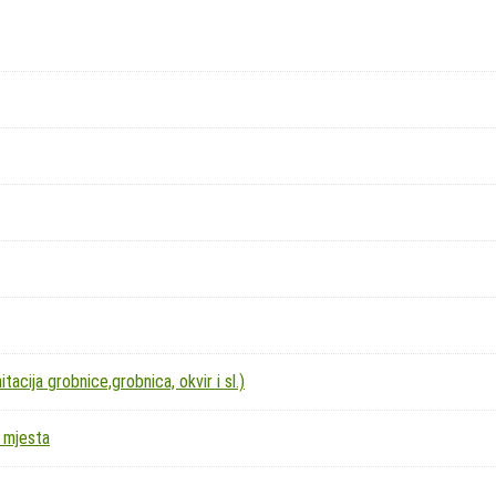
acija grobnice,grobnica, okvir i sl.)
 mjesta