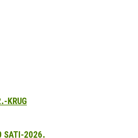
M JAVNOŠĆU O PRIJEDLOGU PRAVILN
ću - Odluka o ponašanju na groblju
2.-KRUG
 SATI-2026.