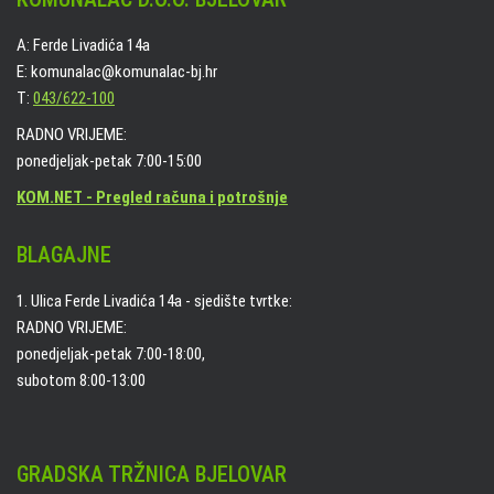
A: Ferde Livadića 14a
E: komunalac@komunalac-bj.hr
T:
043/622-100
RADNO VRIJEME:
ponedjeljak-petak 7:00-15:00
KOM.NET - Pregled računa i potrošnje
BLAGAJNE
1. Ulica Ferde Livadića 14a - sjedište tvrtke:
RADNO VRIJEME:
ponedjeljak-petak 7:00-18:00,
subotom 8:00-13:00
GRADSKA TRŽNICA BJELOVAR