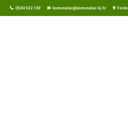
(0)43 622 100
komunalac@komunalac-bj.hr
Ferde 