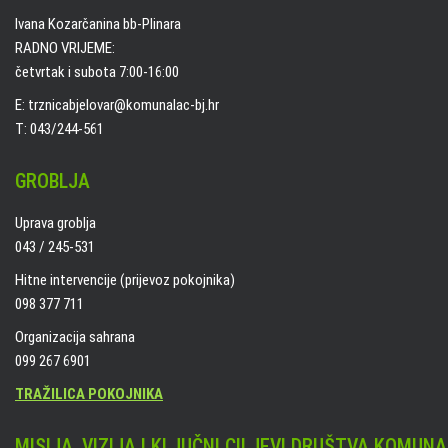
Ivana Kozarčanina bb-Plinara
RADNO VRIJEME:
četvrtak i subota 7:00-16:00
E: trznicabjelovar@komunalac-bj.hr
T: 043/244-561
GROBLJA
Uprava groblja
043 / 245-531
Hitne intervencije (prijevoz pokojnika)
098 377 711
Organizacija sahrana
099 267 6901
TRAŽILICA POKOJNIKA
MISIJA, VIZIJA I KLJUČNI CILJEVI DRUŠTVA KOMUNA