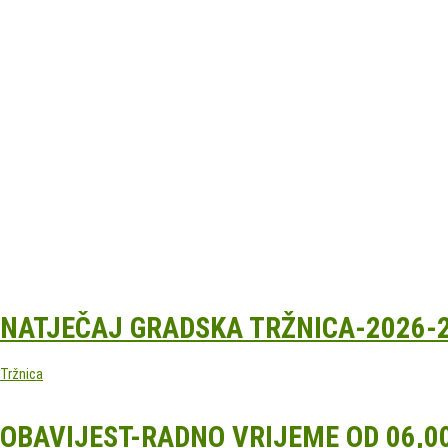
Odvoz otpada
SAVJETOVANJE SA ZAINTERESIRANO
JEDNOSTAVNE NABAVE
Komunalac Bjelovar
Savjetovanje za zainteresiranom javnoš
Komunalac Bjelovar
NATJEČAJ GRADSKA TRŽNICA-2026-
Tržnica
OBAVIJEST-RADNO VRIJEME OD 06,00