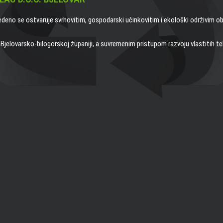
edeno se ostvaruje svrhovitim, gospodarski učinkovitim i ekološki održivim o
jelovarsko-bilogorskoj županiji, a suvremenim pristupom razvoju vlastitih teh