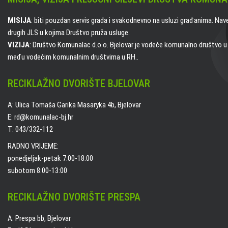
MISIJA
: biti pouzdan servis grada i svakodnevno na usluzi građanima. Nav
drugih JLS u kojima Društvo pruža usluge.
VIZIJA
: Društvo Komunalac d.o.o. Bjelovar je vodeće komunalno društvo u B
među vodećim komunalnim društvima u RH..
RECIKLAŽNO DVORIŠTE BJELOVAR
A: Ulica Tomaša Garika Masaryka 4b, Bjelovar
E: rd@komunalac-bj.hr
T: 043/332-112
RADNO VRIJEME:
ponedjeljak-petak 7:00-18:00
subotom 8:00-13:00
RECIKLAŽNO DVORIŠTE PRESPA
A: Prespa bb, Bjelovar