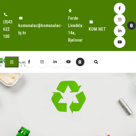
Ferde
(0)43
komunalac@komunalac-
Livadića
622
KOM.NET
bj.hr
14a,
100
Bjelovar