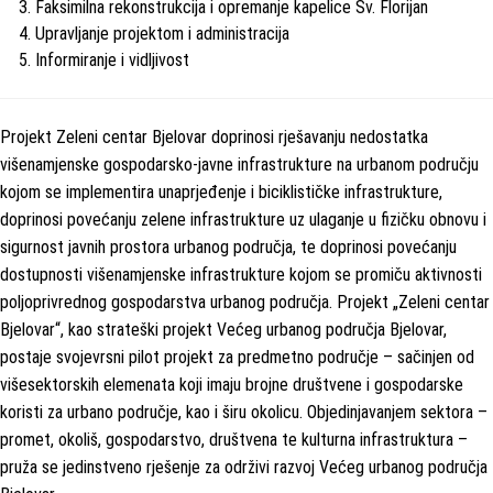
Faksimilna rekonstrukcija i opremanje kapelice Sv. Florijan
Upravljanje projektom i administracija
Informiranje i vidljivost
Projekt Zeleni centar Bjelovar doprinosi rješavanju nedostatka
višenamjenske gospodarsko-javne infrastrukture na urbanom području
kojom se implementira unaprjeđenje i biciklističke infrastrukture,
doprinosi povećanju zelene infrastrukture uz ulaganje u fizičku obnovu i
sigurnost javnih prostora urbanog područja, te doprinosi povećanju
dostupnosti višenamjenske infrastrukture kojom se promiču aktivnosti
poljoprivrednog gospodarstva urbanog područja. Projekt „Zeleni centar
Bjelovar“, kao strateški projekt Većeg urbanog područja Bjelovar,
postaje svojevrsni pilot projekt za predmetno područje – sačinjen od
višesektorskih elemenata koji imaju brojne društvene i gospodarske
koristi za urbano područje, kao i širu okolicu. Objedinjavanjem sektora –
promet, okoliš, gospodarstvo, društvena te kulturna infrastruktura –
pruža se jedinstveno rješenje za održivi razvoj Većeg urbanog područja