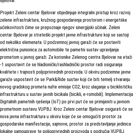
Bjelovar.
Projekt Zeleni centar Bjelovar objedinjuje integralni pristup kroz razvoj
zelene infrastrukture, kružnog gospodarenja prostorom i energetske
učinkovitosti čime se prepoznaje njegov sinergijski učinak. Zeleni
centar Bjelovar je strateški projekt javne infrastrukture koji se sastoji
od nekoliko elemenata. U podzemnoj javnoj garaži će se postaviti
električna punionica za automobile te pametni sustav upravljanja
prometom u javnoj garaži. Za korisnike Zelenog centra Bjelovar na etaži
-1 uspostavit će se hladionički/rashladnički prostor radi osiguranja
kvalitete i trajnosti poljoprivrednih proizvoda. U okviru podzemne javne
garaže uspostavit će se Park&Ride sustav koji će biti temelj stvaranju
novog gradskog prometa nulte emisije CO2, kroz ulaganje u biciklističku
infrastrukturu u sustav javnih bicikala (bicikli, e-romobili). Implementacija
Digitalnih pametnih rješenja (IoT) po prvi put će se primijeniti u javnom
prometnom sustavu VUPBJ. Kroz Zeleni centar Bjelovar osigurati će se
nova javna infrastruktura u okviru koje će se omogućiti prostor za
gospodarske manifestacije, sajmove, prostor za predstavljanje jedinica
lokalne samouprave te poljoprivrednih proizvoda s područja VUPBJ.