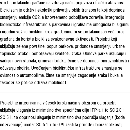
što bi potaknulo građane na zdraviji način prijevoza i fizičku aktivnost.
Biciklizam je održiv i ekološki prihvatljiv oblik transporta koji doprinosi
smanjenju emisije CO2, a istovremeno poboljšava zdravlje. Integracija
biciklističke infrastrukture s parkovima i igralištima omogućila bi sigurnu
i ugodnu vožnju biciklom kroz grad, čime bi se potaknuo još veći broj
građana da koriste bicikl za svakodnevne aktivnosti. Projekti koji
uključuju zelene površine, poput parkova, pridonose smanjenju urbane
toplinske otoke i poboljšavaju kvalitetu zraka. Obnova parka uključuje i
sadnju novih stabala, grmova i biljaka, čime se doprinosi bioraznolikosti i
očuvanju okoliša. Uvođenjem biciklističke infrastrukture smanjuje se
ovisnost o automobilima, čime se smanjuje zagađenje zraka i buka, a
također se potiče održiva mobilnost.
Projekt je integriran na višesektorski način s obzirom da projekt
uključuje ulaganje iz minimalno dva specifična cilja ITP-a, i to SC 2.8. i
SC 5.1. te doprinosi ulaganju iz minimalno dva područja ulaganja (koda
intervencije) unutar SC 5.1. i to 079 zaštita prirode i bioraznolikosti,