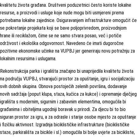
kvalitetu života građana. Društveni poduzetnici često koriste lokalne
resurse, a proizvodi i usluge koje nude mogu biti usmjereni prema
potrebama lokalne zajednice. Osiguravanjem infrastrukture omogućit će
se pokretanje projekata koji se bave poljoprivredom, proizvodnjom
hrane ili reciklažom, čime se ne samo stvara posao, već i potiče
održivost i ekološka odgovornost. Navedeno će imati dugoročne
pozitivne ekonomske učinke na VUPBJ jer generiraju novu potražnju za
lokalnim resursima i uslugama.
Rekonstrukcija parka i igrališta značajno bi unaprijedila kvalitetu života
na području VUPBJ, stvarajući prostor za opuštanje, igru i socijalizaciju
svih dobnih skupina. Obnova postojećih zelenih površina, dodavanje
novih sadržaja (poput klupa, staza, kućica za kukce) i opremanje dječjeg
igrališta s modernim, sigurnim i zabavnim elementima, omogućila bi
građanima i obiteljima ugodniji boravak u prirodi. Za djecu bi to bio
siguran prostor za igru, a za odrasle i starije osobe mjesto za opuštanje
i fizičku aktivnost. Izgradnja biciklističke infrastrukture (biciklističke
staze, parkirališta za bicikle i sl.) omogućila bi bolje uvjete za bicikliste,