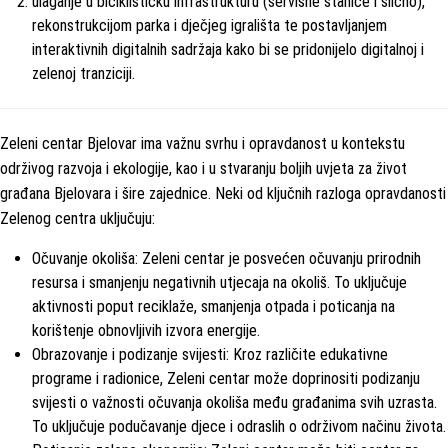
ulaganje u biciklističku infrastrukturu (servisne stanice i slično),
rekonstrukcijom parka i dječjeg igrališta te postavljanjem
interaktivnih digitalnih sadržaja kako bi se pridonijelo digitalnoj i
zelenoj tranziciji.
Zeleni centar Bjelovar ima važnu svrhu i opravdanost u kontekstu
održivog razvoja i ekologije, kao i u stvaranju boljih uvjeta za život
građana Bjelovara i šire zajednice. Neki od ključnih razloga opravdanosti
Zelenog centra uključuju:
Očuvanje okoliša: Zeleni centar je posvećen očuvanju prirodnih
resursa i smanjenju negativnih utjecaja na okoliš. To uključuje
aktivnosti poput reciklaže, smanjenja otpada i poticanja na
korištenje obnovljivih izvora energije.
Obrazovanje i podizanje svijesti: Kroz različite edukativne
programe i radionice, Zeleni centar može doprinositi podizanju
svijesti o važnosti očuvanja okoliša među građanima svih uzrasta.
To uključuje podučavanje djece i odraslih o održivom načinu života.