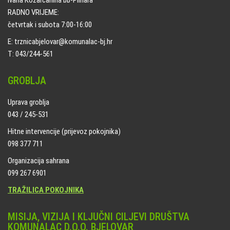
Ivana Kozarčanina bb-Plinara
RADNO VRIJEME:
četvrtak i subota 7:00-16:00
E: trznicabjelovar@komunalac-bj.hr
T: 043/244-561
GROBLJA
Uprava groblja
043 / 245-531
Hitne intervencije (prijevoz pokojnika)
098 377 711
Organizacija sahrana
099 267 6901
TRAŽILICA POKOJNIKA
MISIJA, VIZIJA I KLJUČNI CILJEVI DRUŠTVA
KOMUNALAC D.O.O. BJELOVAR