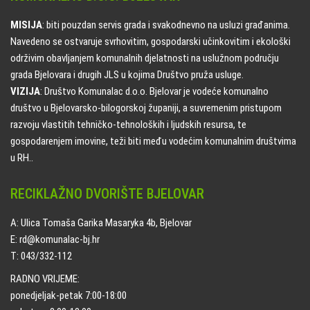
MISIJA
: biti pouzdan servis grada i svakodnevno na usluzi građanima.
Navedeno se ostvaruje svrhovitim, gospodarski učinkovitim i ekološki
održivim obavljanjem komunalnih djelatnosti na uslužnom području
grada Bjelovara i drugih JLS u kojima Društvo pruža usluge.
VIZIJA
: Društvo Komunalac d.o.o. Bjelovar je vodeće komunalno
društvo u Bjelovarsko-bilogorskoj županiji, a suvremenim pristupom
razvoju vlastitih tehničko-tehnoloških i ljudskih resursa, te
gospodarenjem imovine, teži biti među vodećim komunalnim društvima
u RH..
RECIKLAŽNO DVORIŠTE BJELOVAR
A: Ulica Tomaša Garika Masaryka 4b, Bjelovar
E: rd@komunalac-bj.hr
T: 043/332-112
RADNO VRIJEME:
ponedjeljak-petak 7:00-18:00