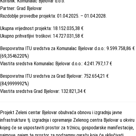
Korisnik: Komunalac Bjelovar d.o.o.
Partner: Grad Bjelovar
Razdoblje provedbe projekta: 01.04.2025. – 01.04.2028.
Ukupna vrijednost projekta: 18.152.035,38 €
Ukupno prihvatljivi troškovi: 14.727.031,58 €
Bespovratna ITU sredstva za Komunalac Bjelovar d.o.o.: 9.599.758,86 €
(69,3546220%)
Vlastita sredstva Komunalac Bjelovar d.o.o.: 4.241.797,17 €
Bespovratna ITU sredstva za Grad Bjelovar: 752.654,21 €
(84,9999992%)
Vlastita sredstva Grad Bjelovar: 132.821,34 €
Projekt Zeleni centar Bjelovar obuhvaća obnovu i izgradnju javne
infrastrukture tj. izgradnja i opremanje Zelenog centra Bjelovar u okviru
kojeg će se uspostaviti prostor za tržnicu, gospodarske manifestacije,
sajmove, najam te prostor za podzemnu garažu koja će uključivati