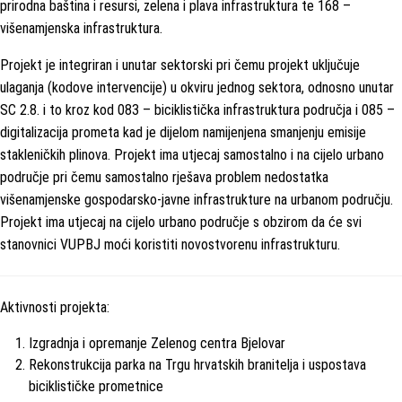
prirodna baština i resursi, zelena i plava infrastruktura te 168 –
višenamjenska infrastruktura.
Projekt je integriran i unutar sektorski pri čemu projekt uključuje
ulaganja (kodove intervencije) u okviru jednog sektora, odnosno unutar
SC 2.8. i to kroz kod 083 – biciklistička infrastruktura područja i 085 –
digitalizacija prometa kad je dijelom namijenjena smanjenju emisije
stakleničkih plinova. Projekt ima utjecaj samostalno i na cijelo urbano
područje pri čemu samostalno rješava problem nedostatka
višenamjenske gospodarsko-javne infrastrukture na urbanom području.
Projekt ima utjecaj na cijelo urbano područje s obzirom da će svi
stanovnici VUPBJ moći koristiti novostvorenu infrastrukturu.
Aktivnosti projekta:
Izgradnja i opremanje Zelenog centra Bjelovar
Rekonstrukcija parka na Trgu hrvatskih branitelja i uspostava
biciklističke prometnice