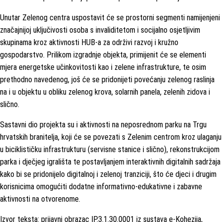
Unutar Zelenog centra uspostavit će se prostorni segmenti namijenjeni
značajnijoj uključivosti osoba s invaliditetom i socijalno osjetljivim
skupinama kroz aktivnosti HUB-a za održivi razvoj i kružno
gospodarstvo. Prilikom izgradnje objekta, primijenit će se elementi
mjera energetske učinkovitosti kao i zelene infrastrukture, te osim
prethodno navedenog, još će se pridonijeti povećanju zelenog raslinja
na i u objektu u obliku zelenog krova, solarnih panela, zelenih zidova i
slično.
Sastavni dio projekta su i aktivnosti na neposrednom parku na Trgu
hrvatskih branitelja, koji će se povezati s Zelenim centrom kroz ulaganju
u biciklističku infrastrukturu (servisne stanice i slično), rekonstrukcijom
parka i dječjeg igrališta te postavljanjem interaktivnih digitalnih sadržaja
kako bi se pridonijelo digitalnoj i zelenoj tranziciji, što će djeci i drugim
korisnicima omogućiti dodatne informativno-edukativne i zabavne
aktivnosti na otvorenome.
Izvor teksta: prijavni obrazac IP.3.1.30.0001 iz sustava e-Kohezija,