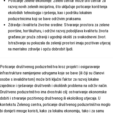
Poticanje zelene ekonomije: Zeleni centar može biti centar za
razvoj novih zelenih inicijativa, što uključuje poticanje korištenja
ekoloških tehnologija i rješenja, kao i podršku lokalnim
poduzetnicima koji se bave održivim praksama.
Zdravlje i kvaliteta životne sredine: Stvaranje prostora za zelene
površine, hortikulturu, i održivi razvoj poboljšava kvalitetu života
građana jer pruža zdraviji i ugodniji okoliš za svakodnevni život.
Istraživanja su pokazala da zeleniji prostori imaju pozitivan utjecaj
na mentalno zdravlje i opću dobrobit ljudi.
Poticanje društvenog poduzetništva kroz projekt i osiguravanje
infrastrukture namijenjene udrugama koje se bave (ili čiji su članovi
osobe s invaliditetom) može biti ključni faktor za razvoj lokalne
zajednice i rješavanje društvenih i okolišnih problema na održiv način.
Društveno poduzetništvo ima dvostruki cilj: ostvarivanje ekonomske
dobiti i stvaranje pozitivnog društvenog ili ekološkog utjecaja. U
kontekstu Zelenog centra, poticanje društvenog poduzetništva moglo
bi donijeti mnoge koristi, kako za lokalnu ekonomiju, tako i za samu