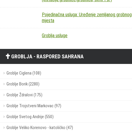
Pojedinačna usluga: Uređenje zemljanog grobnog
mjesta
Groblja usluge
GROBLJA - RASPORED SAHRANA
Groblje Ciglena (108)
Groblje Borik (2280)
Groblje Ždralovi (175)
Groblje Trojstveni Markovac (97)
Groblje Svetog Andrije (550)
Groblje Veliko Korenovo - katoličko (47)