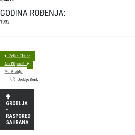
GODINA ROĐENJA:
1932
Željko Tkalec
Ana Filipović
Groblja
Groblje Borik
GROBLJA
-
RASPORED
SAHRANA