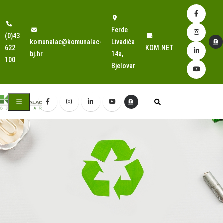
Ferde
(0)43
komunalac@komunalac-
Livadića
622
KOM.NET
bj.hr
14a,
100
Bjelovar