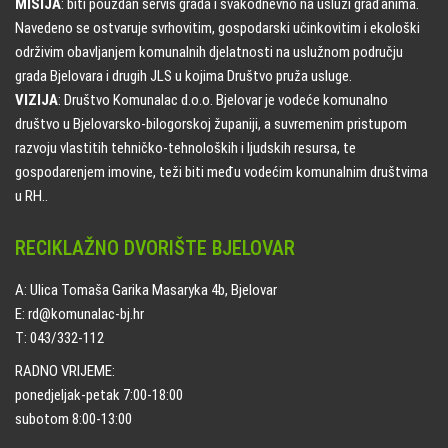
MISIJA
: biti pouzdan servis grada i svakodnevno na usluzi građanima.
Navedeno se ostvaruje svrhovitim, gospodarski učinkovitim i ekološki
održivim obavljanjem komunalnih djelatnosti na uslužnom području
grada Bjelovara i drugih JLS u kojima Društvo pruža usluge.
VIZIJA
: Društvo Komunalac d.o.o. Bjelovar je vodeće komunalno
društvo u Bjelovarsko-bilogorskoj županiji, a suvremenim pristupom
razvoju vlastitih tehničko-tehnoloških i ljudskih resursa, te
gospodarenjem imovine, teži biti među vodećim komunalnim društvima
u RH..
RECIKLAŽNO DVORIŠTE BJELOVAR
A: Ulica Tomaša Garika Masaryka 4b, Bjelovar
E: rd@komunalac-bj.hr
T: 043/332-112
RADNO VRIJEME:
ponedjeljak-petak 7:00-18:00
subotom 8:00-13:00