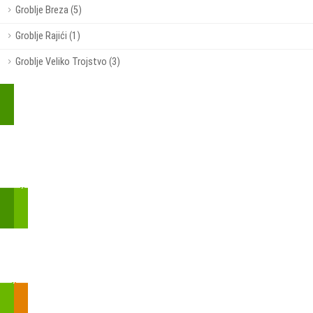
Groblje Breza (5)
Groblje Rajići (1)
Groblje Veliko Trojstvo (3)
Kupite parkirališnu kartu online!
Bmove je usluga koja uključuje mobilnu i web aplikaciju za
brzui jednostavnu on-line kupnju parkirnih karata.
Zakon o fiskalizaciji u prometu gotovinom - SMS plaćanje
Prilikom obavljene kupovine putem SMS-a trebali biste dobiti
brojtransakcije/PIN