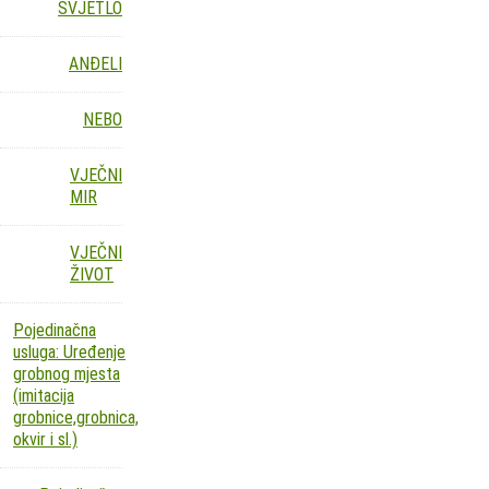
SVJETLO
ANĐELI
NEBO
VJEČNI
MIR
VJEČNI
ŽIVOT
Pojedinačna
usluga: Uređenje
grobnog mjesta
(imitacija
grobnice,grobnica,
okvir i sl.)