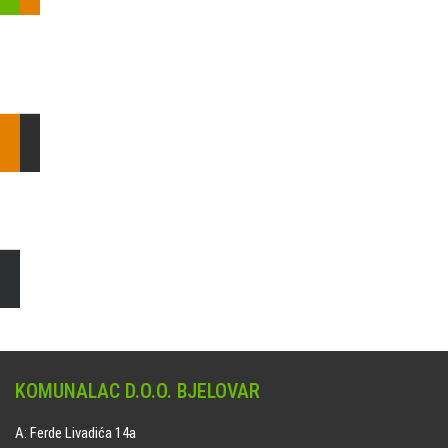
Pošaljite nam upit ili nazovite!
Odgovorit ćemo Vam u
najkraćem mogućem roku.
E: komunalac@komunalac-bj.hr
T: 043/622-100
Čišćenje i uređenje grobnih mjesta
Naručite online jedan od ponuđenih paketa. usluga je dostupna
na svim grobljima kojima upravlja Komunalac d.o.o. Bjelovar.
KOMUNALAC D.O.O. BJELOVAR
A: Ferde Livadića 14a