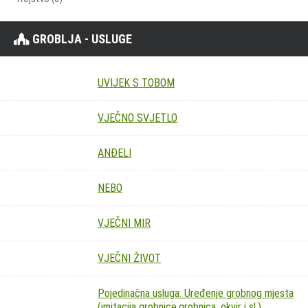
GROBLJA - USLUGE
UVIJEK S TOBOM
VJEČNO SVJETLO
ANĐELI
NEBO
VJEČNI MIR
VJEČNI ŽIVOT
Pojedinačna usluga: Uređenje grobnog mjesta
(imitacija grobnice,grobnica, okvir i sl.)