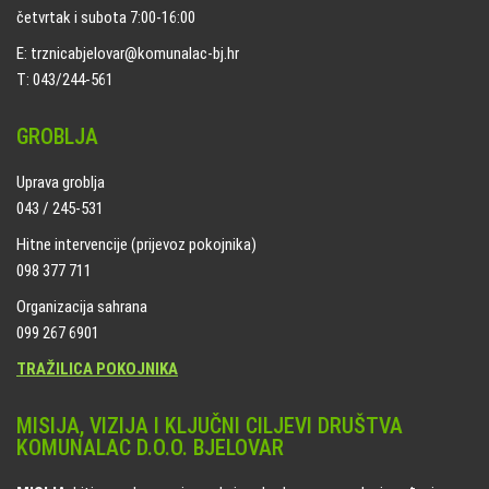
četvrtak i subota 7:00-16:00
E: trznicabjelovar@komunalac-bj.hr
T: 043/244-561
GROBLJA
Uprava groblja
043 / 245-531
Hitne intervencije (prijevoz pokojnika)
098 377 711
Organizacija sahrana
099 267 6901
TRAŽILICA POKOJNIKA
MISIJA, VIZIJA I KLJUČNI CILJEVI DRUŠTVA
KOMUNALAC D.O.O. BJELOVAR