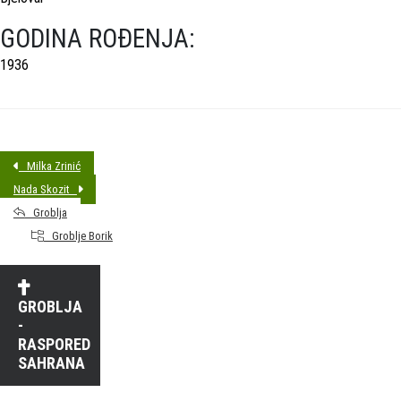
GODINA ROĐENJA:
1936
Milka Zrinić
Nada Skozit
Groblja
Groblje Borik
GROBLJA
-
RASPORED
SAHRANA