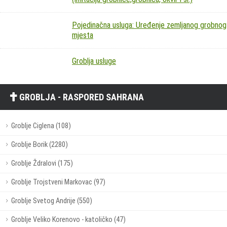
Pojedinačna usluga: Uređenje zemljanog grobnog
mjesta
Groblja usluge
GROBLJA - RASPORED SAHRANA
Groblje Ciglena (108)
Groblje Borik (2280)
Groblje Ždralovi (175)
Groblje Trojstveni Markovac (97)
Groblje Svetog Andrije (550)
Groblje Veliko Korenovo - katoličko (47)