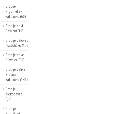
Groblje
Prgomelje -
katoličko (60)
Groblje Novi
Pavljani (19)
Groblje Galovac
- katoličko (15)
Groblje Nove
Plavnice (89)
Groblje Velike
Sredice -
katoličko (146)
Groblje
Klokočevac
(61)
Groblje
Hrgovljani -