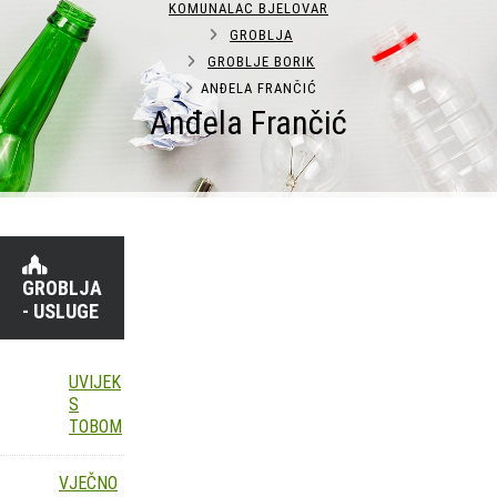
KOMUNALAC BJELOVAR
GROBLJA
GROBLJE BORIK
ANĐELA FRANČIĆ
Anđela Frančić
GROBLJA
- USLUGE
UVIJEK
S
TOBOM
VJEČNO