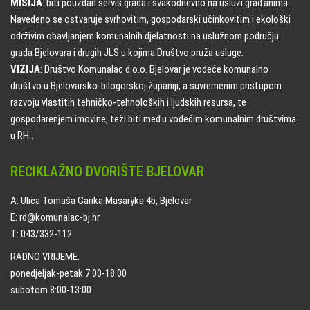
MISIJA
: biti pouzdan servis grada i svakodnevno na usluzi građanima.
Navedeno se ostvaruje svrhovitim, gospodarski učinkovitim i ekološki
održivim obavljanjem komunalnih djelatnosti na uslužnom području
grada Bjelovara i drugih JLS u kojima Društvo pruža usluge.
VIZIJA
: Društvo Komunalac d.o.o. Bjelovar je vodeće komunalno
društvo u Bjelovarsko-bilogorskoj županiji, a suvremenim pristupom
razvoju vlastitih tehničko-tehnoloških i ljudskih resursa, te
gospodarenjem imovine, teži biti među vodećim komunalnim društvima
u RH..
RECIKLAŽNO DVORIŠTE BJELOVAR
A: Ulica Tomaša Garika Masaryka 4b, Bjelovar
E: rd@komunalac-bj.hr
T: 043/332-112
RADNO VRIJEME:
ponedjeljak-petak 7:00-18:00
subotom 8:00-13:00