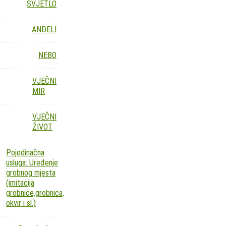
SVJETLO
ANĐELI
NEBO
VJEČNI
MIR
VJEČNI
ŽIVOT
Pojedinačna
usluga: Uređenje
grobnog mjesta
(imitacija
grobnice,grobnica,
okvir i sl.)