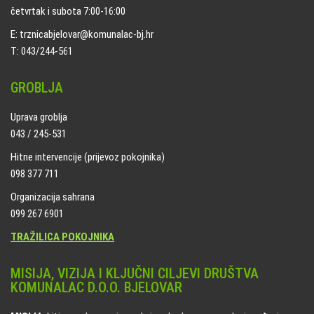
četvrtak i subota 7:00-16:00
E: trznicabjelovar@komunalac-bj.hr
T: 043/244-561
GROBLJA
Uprava groblja
043 / 245-531
Hitne intervencije (prijevoz pokojnika)
098 377 711
Organizacija sahrana
099 267 6901
TRAŽILICA POKOJNIKA
MISIJA, VIZIJA I KLJUČNI CILJEVI DRUŠTVA
KOMUNALAC D.O.O. BJELOVAR