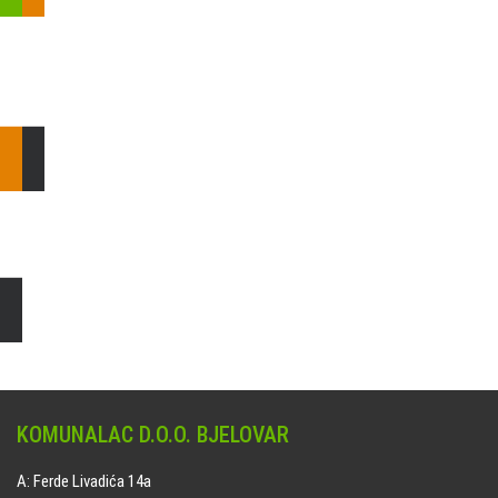
Pošaljite nam upit ili nazovite!
Odgovorit ćemo Vam u
najkraćem mogućem roku.
E: komunalac@komunalac-bj.hr
T: 043/622-100
Čišćenje i uređenje grobnih mjesta
Naručite online jedan od ponuđenih paketa. usluga je dostupna
na svim grobljima kojima upravlja Komunalac d.o.o. Bjelovar.
KOMUNALAC D.O.O. BJELOVAR
A: Ferde Livadića 14a