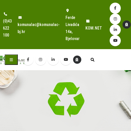
Ferde
(0)43
komunalac@komunalac-
Livadića
622
KOM.NET
bj.hr
14a,
100
Bjelovar