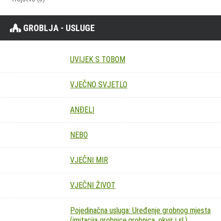
GROBLJA - USLUGE
UVIJEK S TOBOM
VJEČNO SVJETLO
ANĐELI
NEBO
VJEČNI MIR
VJEČNI ŽIVOT
Pojedinačna usluga: Uređenje grobnog mjesta
(imitacija grobnice,grobnica, okvir i sl.)