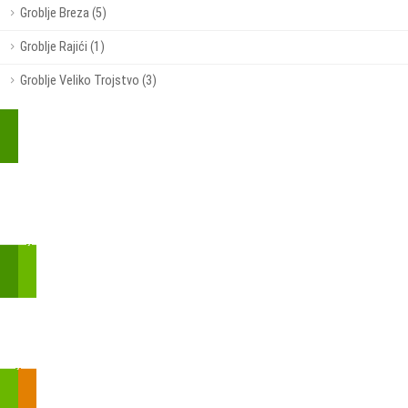
Groblje Breza (5)
Groblje Rajići (1)
Groblje Veliko Trojstvo (3)
Kupite parkirališnu kartu online!
Bmove je usluga koja uključuje mobilnu i web aplikaciju za
brzui jednostavnu on-line kupnju parkirnih karata.
Zakon o fiskalizaciji u prometu gotovinom - SMS plaćanje
Prilikom obavljene kupovine putem SMS-a trebali biste dobiti
brojtransakcije/PIN