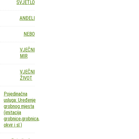
SVJETLO
ANĐELI
NEBO
VJEČNI
MIR
VJEČNI
ŽIVOT
Pojedinačna
usluga: Uređenje
grobnog mjesta
(imitacija
grobnice,grobnica,
okvir i sl.)