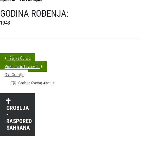
GODINA ROĐENJA:
1943
Željka Ćurčić
Vinka Lučić-Lavčević
Groblja
Groblje Svetog Andrije
GROBLJA
-
RASPORED
SAHRANA