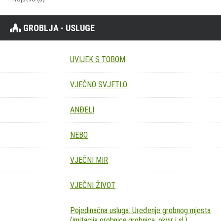
GROBLJA - USLUGE
UVIJEK S TOBOM
VJEČNO SVJETLO
ANĐELI
NEBO
VJEČNI MIR
VJEČNI ŽIVOT
Pojedinačna usluga: Uređenje grobnog mjesta
(imitacija grobnice,grobnica, okvir i sl.)