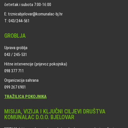
četvrtak i subota 7:00-16:00
E: trznicabjelovar@komunalac-bj.hr
T: 043/244-561
GROBLJA
Uprava groblja
043 / 245-531
Hitne intervencije (prijevoz pokojnika)
098 377 711
Organizacija sahrana
099 267 6901
TRAŽILICA POKOJNIKA
MISIJA, VIZIJA I KLJUČNI CILJEVI DRUŠTVA
KOMUNALAC D.O.O. BJELOVAR