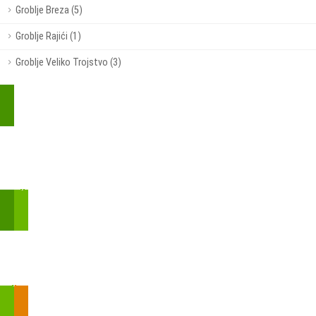
Groblje Breza (5)
Groblje Rajići (1)
Groblje Veliko Trojstvo (3)
Kupite parkirališnu kartu online!
Bmove je usluga koja uključuje mobilnu i web aplikaciju za
brzui jednostavnu on-line kupnju parkirnih karata.
Zakon o fiskalizaciji u prometu gotovinom - SMS plaćanje
Prilikom obavljene kupovine putem SMS-a trebali biste dobiti
brojtransakcije/PIN