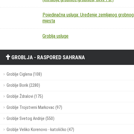
Pojedinačna usluga: Uređenje zemljanog grobnog
mjesta
Groblja usluge
GROBLJA - RASPORED SAHRANA
Groblje Ciglena (108)
Groblje Borik (2280)
Groblje Ždralovi (175)
Groblje Trojstveni Markovac (97)
Groblje Svetog Andrije (550)
Groblje Veliko Korenovo - katoličko (47)