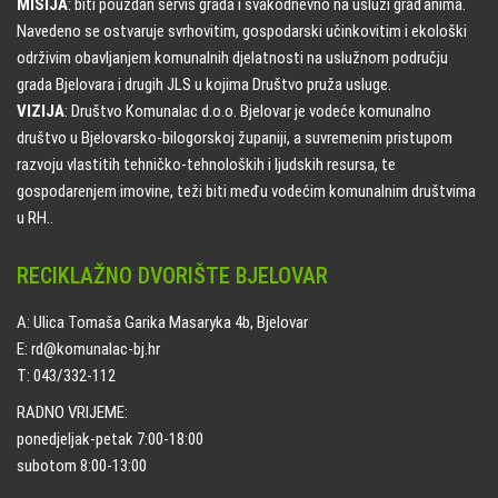
MISIJA
: biti pouzdan servis grada i svakodnevno na usluzi građanima.
Navedeno se ostvaruje svrhovitim, gospodarski učinkovitim i ekološki
održivim obavljanjem komunalnih djelatnosti na uslužnom području
grada Bjelovara i drugih JLS u kojima Društvo pruža usluge.
VIZIJA
: Društvo Komunalac d.o.o. Bjelovar je vodeće komunalno
društvo u Bjelovarsko-bilogorskoj županiji, a suvremenim pristupom
razvoju vlastitih tehničko-tehnoloških i ljudskih resursa, te
gospodarenjem imovine, teži biti među vodećim komunalnim društvima
u RH..
RECIKLAŽNO DVORIŠTE BJELOVAR
A: Ulica Tomaša Garika Masaryka 4b, Bjelovar
E: rd@komunalac-bj.hr
T: 043/332-112
RADNO VRIJEME:
ponedjeljak-petak 7:00-18:00
subotom 8:00-13:00