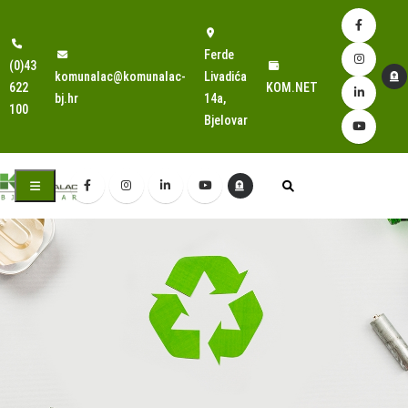
Ferde
(0)43
komunalac@komunalac-
Livadića
622
KOM.NET
bj.hr
14a,
100
Bjelovar