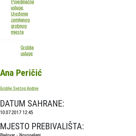
Pojedinačna
usluga:
Uređenje
zemljanog
grobnog
mjesta
Groblja
usluge
Ana Peričić
Groblje Svetog Andrije
DATUM SAHRANE:
10.07.2017 12:45
MJESTO PREBIVALIŠTA:
Bjelovar - Novoseljani