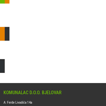
Pošaljite nam upit ili nazovite!
Odgovorit ćemo Vam u
najkraćem mogućem roku.
E: komunalac@komunalac-bj.hr
T: 043/622-100
Čišćenje i uređenje grobnih mjesta
Naručite online jedan od ponuđenih paketa. usluga je dostupna
na svim grobljima kojima upravlja Komunalac d.o.o. Bjelovar.
KOMUNALAC D.O.O. BJELOVAR
A: Ferde Livadića 14a