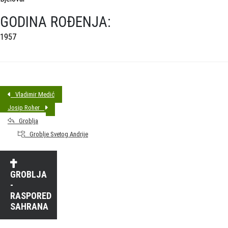
GODINA ROĐENJA:
1957
Vladimir Medić
Josip Roher
Groblja
Groblje Svetog Andrije
GROBLJA
-
RASPORED
SAHRANA