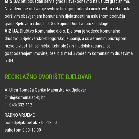
MISIJA
: biti pouzdan servis grada i svakodnevno na usluzi građanima.
Navedeno se ostvaruje svrhovitim, gospodarski učinkovitim i ekološki
održivim obavljanjem komunalnih djelatnosti na uslužnom području
grada Bjelovara i drugih JLS u kojima Društvo pruža usluge.
VIZIJA
: Društvo Komunalac d.o.o. Bjelovar je vodeće komunalno
društvo u Bjelovarsko-bilogorskoj županiji, a suvremenim pristupom
razvoju vlastitih tehničko-tehnoloških i ljudskih resursa, te
gospodarenjem imovine, teži biti među vodećim komunalnim društvima
u RH..
RECIKLAŽNO DVORIŠTE BJELOVAR
A: Ulica Tomaša Garika Masaryka 4b, Bjelovar
E: rd@komunalac-bj.hr
T: 043/332-112
RADNO VRIJEME:
ponedjeljak-petak 7:00-18:00
subotom 8:00-13:00