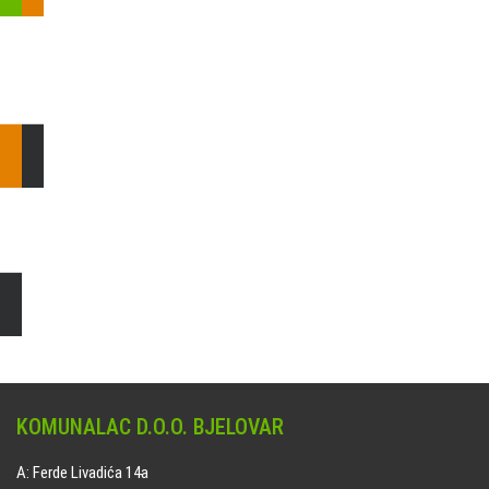
Pošaljite nam upit ili nazovite!
Odgovorit ćemo Vam u
najkraćem mogućem roku.
E: komunalac@komunalac-bj.hr
T: 043/622-100
Čišćenje i uređenje grobnih mjesta
Naručite online jedan od ponuđenih paketa. usluga je dostupna
na svim grobljima kojima upravlja Komunalac d.o.o. Bjelovar.
KOMUNALAC D.O.O. BJELOVAR
A: Ferde Livadića 14a