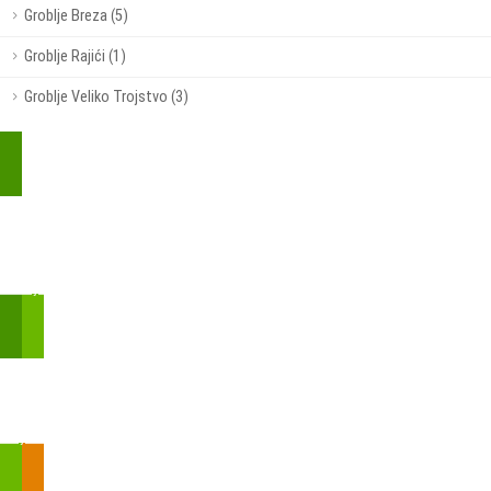
Groblje Breza (5)
Groblje Rajići (1)
Groblje Veliko Trojstvo (3)
Kupite parkirališnu kartu online!
Bmove je usluga koja uključuje mobilnu i web aplikaciju za
brzui jednostavnu on-line kupnju parkirnih karata.
Zakon o fiskalizaciji u prometu gotovinom - SMS plaćanje
Prilikom obavljene kupovine putem SMS-a trebali biste dobiti
brojtransakcije/PIN