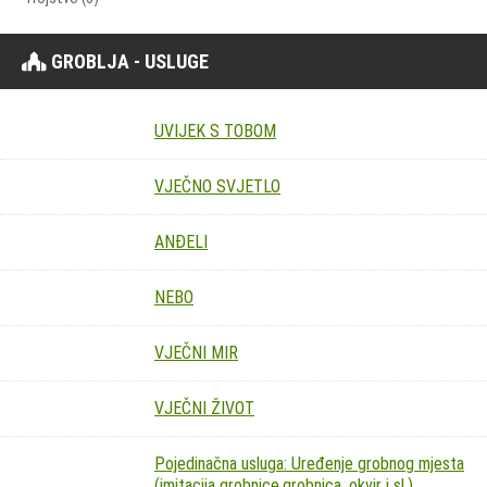
GROBLJA - USLUGE
UVIJEK S TOBOM
VJEČNO SVJETLO
ANĐELI
NEBO
VJEČNI MIR
VJEČNI ŽIVOT
Pojedinačna usluga: Uređenje grobnog mjesta
(imitacija grobnice,grobnica, okvir i sl.)