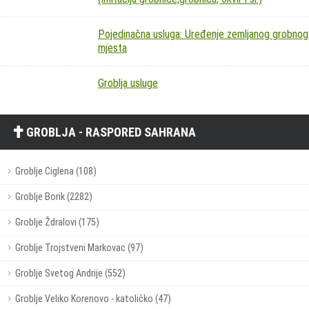
Pojedinačna usluga: Uređenje zemljanog grobnog
mjesta
Groblja usluge
GROBLJA - RASPORED SAHRANA
Groblje Ciglena (108)
Groblje Borik (2282)
Groblje Ždralovi (175)
Groblje Trojstveni Markovac (97)
Groblje Svetog Andrije (552)
Groblje Veliko Korenovo - katoličko (47)