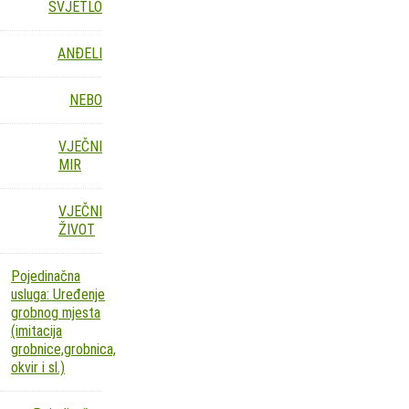
SVJETLO
ANĐELI
NEBO
VJEČNI
MIR
VJEČNI
ŽIVOT
Pojedinačna
usluga: Uređenje
grobnog mjesta
(imitacija
grobnice,grobnica,
okvir i sl.)