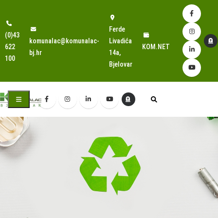
Ferde
(0)43
komunalac@komunalac-
Livadića
622
KOM.NET
bj.hr
14a,
100
Bjelovar