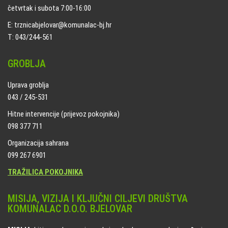
četvrtak i subota 7:00-16:00
E: trznicabjelovar@komunalac-bj.hr
T: 043/244-561
GROBLJA
Uprava groblja
043 / 245-531
Hitne intervencije (prijevoz pokojnika)
098 377 711
Organizacija sahrana
099 267 6901
TRAŽILICA POKOJNIKA
MISIJA, VIZIJA I KLJUČNI CILJEVI DRUŠTVA
KOMUNALAC D.O.O. BJELOVAR