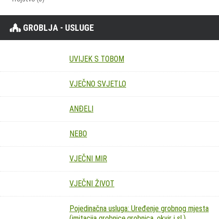
GROBLJA - USLUGE
UVIJEK S TOBOM
VJEČNO SVJETLO
ANĐELI
NEBO
VJEČNI MIR
VJEČNI ŽIVOT
Pojedinačna usluga: Uređenje grobnog mjesta
(imitacija grobnice,grobnica, okvir i sl.)