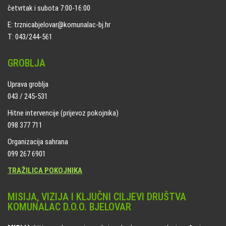
četvrtak i subota 7:00-16:00
E: trznicabjelovar@komunalac-bj.hr
T: 043/244-561
GROBLJA
Uprava groblja
043 / 245-531
Hitne intervencije (prijevoz pokojnika)
098 377 711
Organizacija sahrana
099 267 6901
TRAŽILICA POKOJNIKA
MISIJA, VIZIJA I KLJUČNI CILJEVI DRUŠTVA
KOMUNALAC D.O.O. BJELOVAR