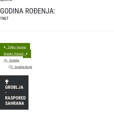
GODINA ROĐENJA:
1967
Željko Vezmar
Branko Vidović
Groblja
Groblje Borik
GROBLJA
-
RASPORED
SAHRANA