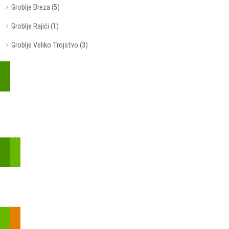
Groblje Breza (5)
Groblje Rajići (1)
Groblje Veliko Trojstvo (3)
Kupite parkirališnu kartu online!
Bmove je usluga koja uključuje mobilnu i web aplikaciju za
brzui jednostavnu on-line kupnju parkirnih karata.
Zakon o fiskalizaciji u prometu gotovinom - SMS plaćanje
Prilikom obavljene kupovine putem SMS-a trebali biste dobiti
brojtransakcije/PIN