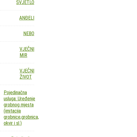
SVJETLO
ANĐELI
NEBO
VJEČNI
MIR
VJEČNI
ŽIVOT
Pojedinačna
usluga: Uređenje
grobnog mjesta
(imitacija
grobnice,grobnica,
okvir i sl.)