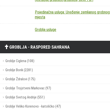
Pojedinačna usluga: Uređenje zemljanog grobnog
mjesta
Groblja usluge
GROBLJA - RASPORED SAHRANA
Groblje Ciglena (108)
Groblje Borik (2281)
Groblje Ždralovi (175)
Groblje Trojstveni Markovac (97)
Groblje Svetog Andrije (551)
Groblje Veliko Korenovo - katoličko (47)