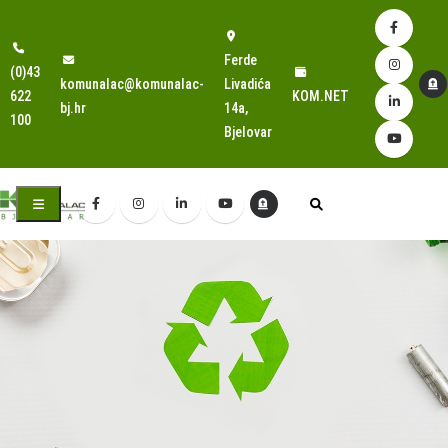
Ferde
(0)43
komunalac@komunalac-
Livadića
622
KOM.NET
bj.hr
14a,
100
Bjelovar