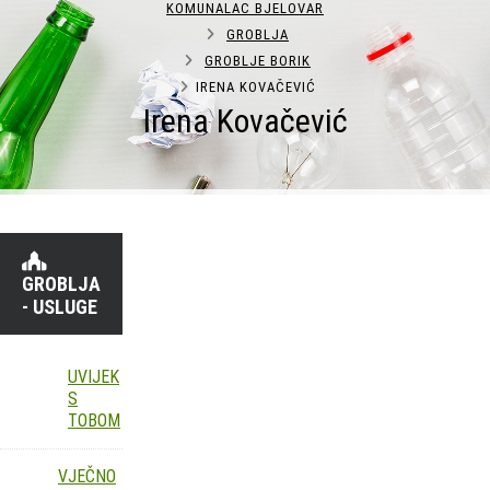
KOMUNALAC BJELOVAR
GROBLJA
GROBLJE BORIK
IRENA KOVAČEVIĆ
Irena Kovačević
GROBLJA
- USLUGE
UVIJEK
S
TOBOM
VJEČNO