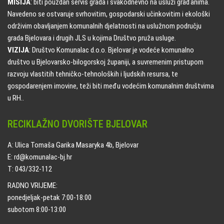
MISIJA
: biti pouzdan servis grada i svakodnevno na usluzi građanima.
Navedeno se ostvaruje svrhovitim, gospodarski učinkovitim i ekološki
održivim obavljanjem komunalnih djelatnosti na uslužnom području
grada Bjelovara i drugih JLS u kojima Društvo pruža usluge.
VIZIJA
: Društvo Komunalac d.o.o. Bjelovar je vodeće komunalno
društvo u Bjelovarsko-bilogorskoj županiji, a suvremenim pristupom
razvoju vlastitih tehničko-tehnoloških i ljudskih resursa, te
gospodarenjem imovine, teži biti među vodećim komunalnim društvima
u RH..
RECIKLAŽNO DVORIŠTE BJELOVAR
A: Ulica Tomaša Garika Masaryka 4b, Bjelovar
E: rd@komunalac-bj.hr
T: 043/332-112
RADNO VRIJEME:
ponedjeljak-petak 7:00-18:00
subotom 8:00-13:00