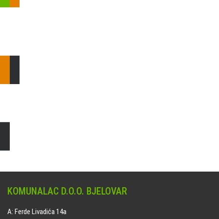
Pošaljite nam upit ili nazovite!
Odgovorit ćemo Vam u
najkraćem mogućem roku.
E: komunalac@komunalac-bj.hr
T: 043/622-100
Čišćenje i uređenje grobnih mjesta
Naručite online jedan od ponuđenih paketa. usluga je dostupna
na svim grobljima kojima upravlja Komunalac d.o.o. Bjelovar.
KOMUNALAC D.O.O. BJELOVAR
A: Ferde Livadića 14a