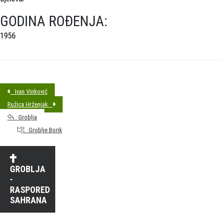
GODINA ROĐENJA:
1956
Ivan Vinković
Ružica Hrženjak
Groblja
Groblje Borik
GROBLJA
-
RASPORED
SAHRANA