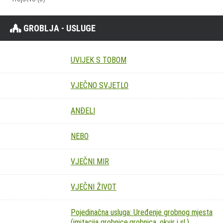
GROBLJA - USLUGE
UVIJEK S TOBOM
VJEČNO SVJETLO
ANĐELI
NEBO
VJEČNI MIR
VJEČNI ŽIVOT
Pojedinačna usluga: Uređenje grobnog mjesta
(imitacija grobnice,grobnica, okvir i sl.)