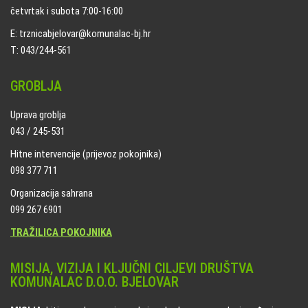
četvrtak i subota 7:00-16:00
E: trznicabjelovar@komunalac-bj.hr
T: 043/244-561
GROBLJA
Uprava groblja
043 / 245-531
Hitne intervencije (prijevoz pokojnika)
098 377 711
Organizacija sahrana
099 267 6901
TRAŽILICA POKOJNIKA
MISIJA, VIZIJA I KLJUČNI CILJEVI DRUŠTVA
KOMUNALAC D.O.O. BJELOVAR