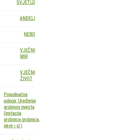
SVJETLO
ANĐELI
NEBO
VJEČNI
MIR
VJEČNI
ŽIVOT
Pojedinačna
usluga: Uređenje
grobnog mjesta
(imitacija
grobnice,grobnica,
okvir i sl.)