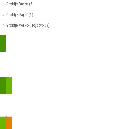
Groblje Breza (5)
Groblje Rajići (1)
Groblje Veliko Trojstvo (3)
Kupite parkirališnu kartu online!
Bmove je usluga koja uključuje mobilnu i web aplikaciju za
brzui jednostavnu on-line kupnju parkirnih karata.
Zakon o fiskalizaciji u prometu gotovinom - SMS plaćanje
Prilikom obavljene kupovine putem SMS-a trebali biste dobiti
brojtransakcije/PIN