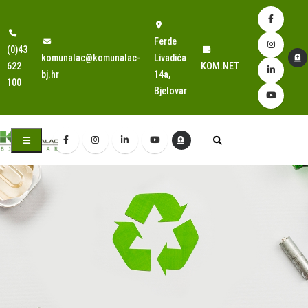
Ferde
(0)43
komunalac@komunalac-
Livadića
622
KOM.NET
bj.hr
14a,
100
Bjelovar