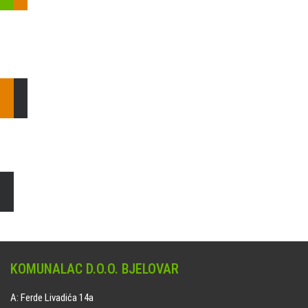
Pošaljite nam upit ili nazovite!
Odgovorit ćemo Vam u
najkraćem mogućem roku.
E: komunalac@komunalac-bj.hr
T: 043/622-100
Čišćenje i uređenje grobnih mjesta
Naručite online jedan od ponuđenih paketa. usluga je dostupna
na svim grobljima kojima upravlja Komunalac d.o.o. Bjelovar.
KOMUNALAC D.O.O. BJELOVAR
A: Ferde Livadića 14a