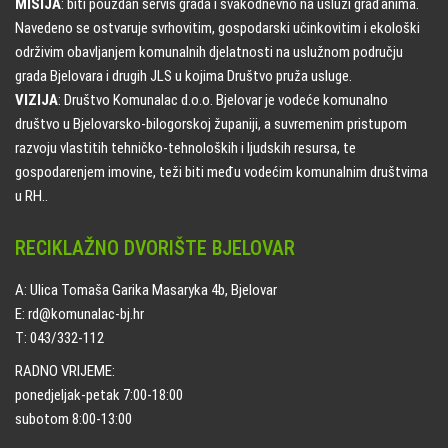
MISIJA
: biti pouzdan servis grada i svakodnevno na usluzi građanima.
Navedeno se ostvaruje svrhovitim, gospodarski učinkovitim i ekološki
održivim obavljanjem komunalnih djelatnosti na uslužnom području
grada Bjelovara i drugih JLS u kojima Društvo pruža usluge.
VIZIJA
: Društvo Komunalac d.o.o. Bjelovar je vodeće komunalno
društvo u Bjelovarsko-bilogorskoj županiji, a suvremenim pristupom
razvoju vlastitih tehničko-tehnoloških i ljudskih resursa, te
gospodarenjem imovine, teži biti među vodećim komunalnim društvima
u RH..
RECIKLAŽNO DVORIŠTE BJELOVAR
A: Ulica Tomaša Garika Masaryka 4b, Bjelovar
E: rd@komunalac-bj.hr
T: 043/332-112
RADNO VRIJEME:
ponedjeljak-petak 7:00-18:00
subotom 8:00-13:00