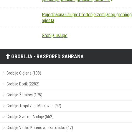
Pojedinačna usluga: Uređenje zemljanog grobnog
mjesta
Groblja usluge
GROBLJA - RASPORED SAHRANA
Groblje Ciglena (108)
Groblje Borik (2282)
Groblje Ždralovi (175)
Groblje Trojstveni Markovac (97)
Groblje Svetog Andrije (552)
Groblje Veliko Korenovo - katoličko (47)