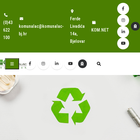
Ferde
(0)43
komunalac@komunalac-
Livadića
622
KOM.NET
bj.hr
14a,
100
Bjelovar