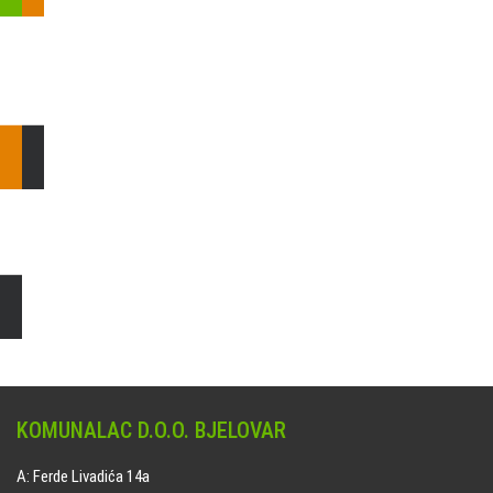
Pošaljite nam upit ili nazovite!
Odgovorit ćemo Vam u
najkraćem mogućem roku.
E: komunalac@komunalac-bj.hr
T: 043/622-100
Čišćenje i uređenje grobnih mjesta
Naručite online jedan od ponuđenih paketa. usluga je dostupna
na svim grobljima kojima upravlja Komunalac d.o.o. Bjelovar.
KOMUNALAC D.O.O. BJELOVAR
A: Ferde Livadića 14a