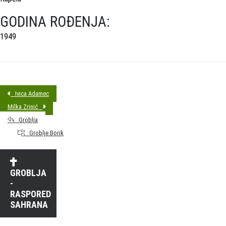
GODINA ROĐENJA:
1949
Ivica Adamec
Milka Zrinić
Groblja
Groblje Borik
GROBLJA
-
RASPORED
SAHRANA