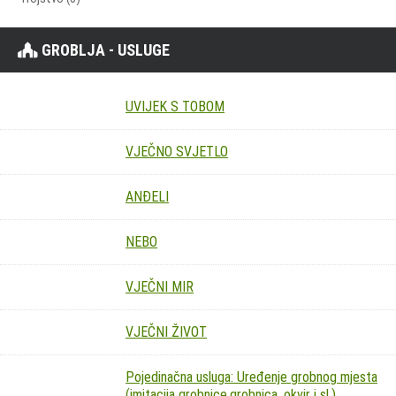
GROBLJA - USLUGE
UVIJEK S TOBOM
VJEČNO SVJETLO
ANĐELI
NEBO
VJEČNI MIR
VJEČNI ŽIVOT
Pojedinačna usluga: Uređenje grobnog mjesta
(imitacija grobnice,grobnica, okvir i sl.)