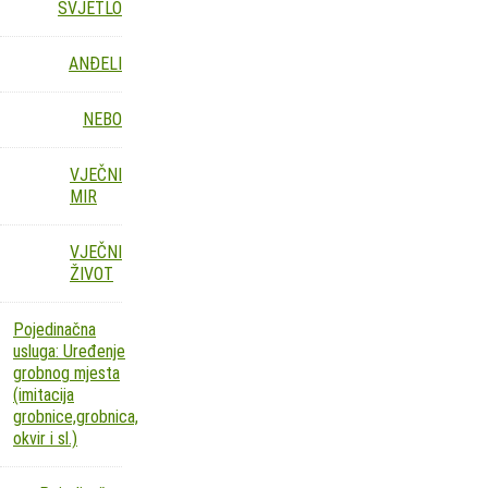
SVJETLO
ANĐELI
NEBO
VJEČNI
MIR
VJEČNI
ŽIVOT
Pojedinačna
usluga: Uređenje
grobnog mjesta
(imitacija
grobnice,grobnica,
okvir i sl.)