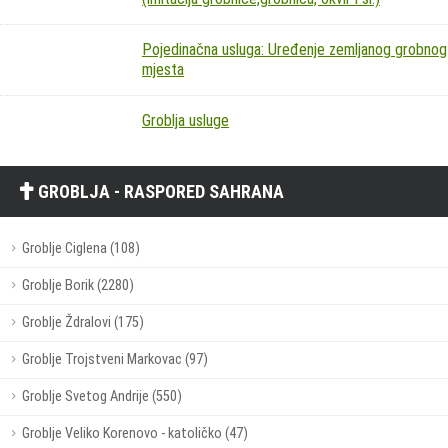
Pojedinačna usluga: Uređenje zemljanog grobnog
mjesta
Groblja usluge
GROBLJA - RASPORED SAHRANA
Groblje Ciglena (108)
Groblje Borik (2280)
Groblje Ždralovi (175)
Groblje Trojstveni Markovac (97)
Groblje Svetog Andrije (550)
Groblje Veliko Korenovo - katoličko (47)