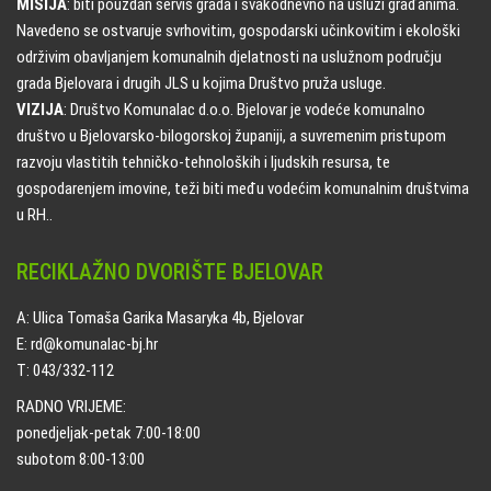
MISIJA
: biti pouzdan servis grada i svakodnevno na usluzi građanima.
Navedeno se ostvaruje svrhovitim, gospodarski učinkovitim i ekološki
održivim obavljanjem komunalnih djelatnosti na uslužnom području
grada Bjelovara i drugih JLS u kojima Društvo pruža usluge.
VIZIJA
: Društvo Komunalac d.o.o. Bjelovar je vodeće komunalno
društvo u Bjelovarsko-bilogorskoj županiji, a suvremenim pristupom
razvoju vlastitih tehničko-tehnoloških i ljudskih resursa, te
gospodarenjem imovine, teži biti među vodećim komunalnim društvima
u RH..
RECIKLAŽNO DVORIŠTE BJELOVAR
A: Ulica Tomaša Garika Masaryka 4b, Bjelovar
E: rd@komunalac-bj.hr
T: 043/332-112
RADNO VRIJEME:
ponedjeljak-petak 7:00-18:00
subotom 8:00-13:00