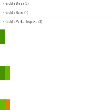
Groblje Breza (5)
Groblje Rajići (1)
Groblje Veliko Trojstvo (3)
Kupite parkirališnu kartu online!
Bmove je usluga koja uključuje mobilnu i web aplikaciju za
brzui jednostavnu on-line kupnju parkirnih karata.
Zakon o fiskalizaciji u prometu gotovinom - SMS plaćanje
Prilikom obavljene kupovine putem SMS-a trebali biste dobiti
brojtransakcije/PIN