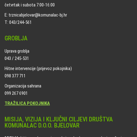
četvrtak i subota 7:00-16:00
E: trznicabjelovar@komunalac-bj.hr
T: 043/244-561
GROBLJA
Uprava groblja
043 / 245-531
Hitne intervencije (prijevoz pokojnika)
098 377 711
Organizacija sahrana
099 267 6901
TRAŽILICA POKOJNIKA
MISIJA, VIZIJA I KLJUČNI CILJEVI DRUŠTVA
KOMUNALAC D.O.O. BJELOVAR