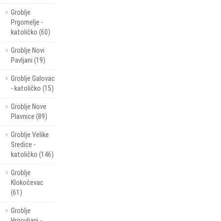
Groblje
Prgomelje -
katoličko (60)
Groblje Novi
Pavljani (19)
Groblje Galovac
- katoličko (15)
Groblje Nove
Plavnice (89)
Groblje Velike
Sredice -
katoličko (146)
Groblje
Klokočevac
(61)
Groblje
Hrgovljani -