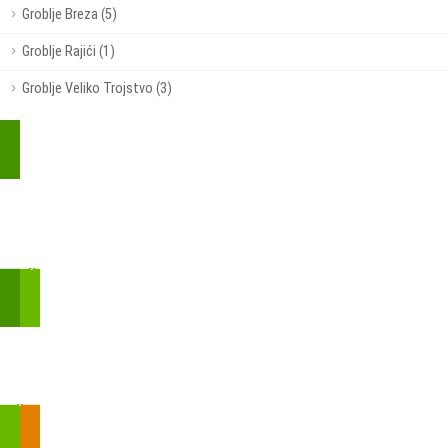
Groblje Breza (5)
Groblje Rajići (1)
Groblje Veliko Trojstvo (3)
Kupite parkirališnu kartu online!
Bmove je usluga koja uključuje mobilnu i web aplikaciju za
brzui jednostavnu on-line kupnju parkirnih karata.
Zakon o fiskalizaciji u prometu gotovinom - SMS plaćanje
Prilikom obavljene kupovine putem SMS-a trebali biste dobiti
brojtransakcije/PIN