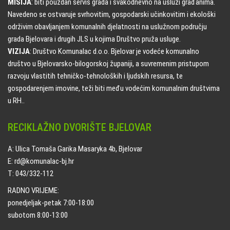
MISIJA
: biti pouzdan servis grada i svakodnevno na usluzi građanima.
Navedeno se ostvaruje svrhovitim, gospodarski učinkovitim i ekološki
održivim obavljanjem komunalnih djelatnosti na uslužnom području
grada Bjelovara i drugih JLS u kojima Društvo pruža usluge.
VIZIJA
: Društvo Komunalac d.o.o. Bjelovar je vodeće komunalno
društvo u Bjelovarsko-bilogorskoj županiji, a suvremenim pristupom
razvoju vlastitih tehničko-tehnoloških i ljudskih resursa, te
gospodarenjem imovine, teži biti među vodećim komunalnim društvima
u RH..
RECIKLAŽNO DVORIŠTE BJELOVAR
A: Ulica Tomaša Garika Masaryka 4b, Bjelovar
E: rd@komunalac-bj.hr
T: 043/332-112
RADNO VRIJEME:
ponedjeljak-petak 7:00-18:00
subotom 8:00-13:00