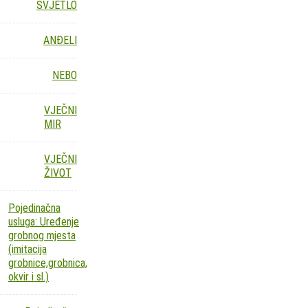
SVJETLO
ANĐELI
NEBO
VJEČNI
MIR
VJEČNI
ŽIVOT
Pojedinačna
usluga: Uređenje
grobnog mjesta
(imitacija
grobnice,grobnica,
okvir i sl.)