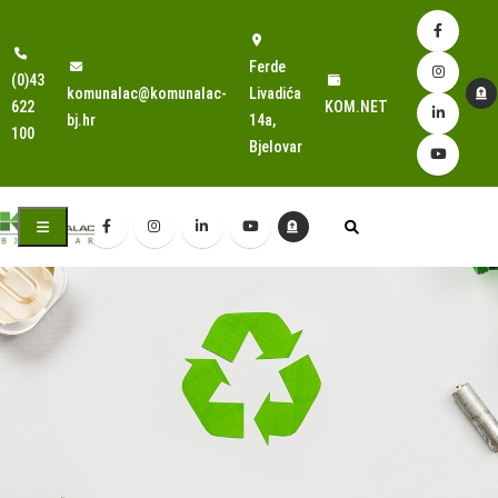
Ferde
(0)43
komunalac@komunalac-
Livadića
622
KOM.NET
bj.hr
14a,
100
Bjelovar