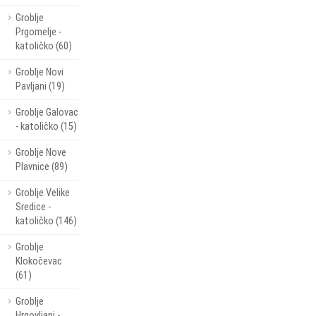
Groblje
Prgomelje -
katoličko (60)
Groblje Novi
Pavljani (19)
Groblje Galovac
- katoličko (15)
Groblje Nove
Plavnice (89)
Groblje Velike
Sredice -
katoličko (146)
Groblje
Klokočevac
(61)
Groblje
Hrgovljani -