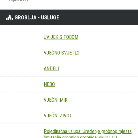
GROBLJA - USLUGE
UVIJEK S TOBOM
VJEČNO SVJETLO
ANĐELI
NEBO
VJEČNI MIR
VJEČNI ŽIVOT
Pojedinačna usluga: Uređenje grobnog mjesta
(imitacija grobnice,grobnica, okvir i sl.)