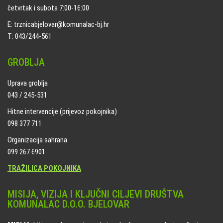
četvrtak i subota 7:00-16:00
E: trznicabjelovar@komunalac-bj.hr
T: 043/244-561
GROBLJA
Uprava groblja
043 / 245-531
Hitne intervencije (prijevoz pokojnika)
098 377 711
Organizacija sahrana
099 267 6901
TRAŽILICA POKOJNIKA
MISIJA, VIZIJA I KLJUČNI CILJEVI DRUŠTVA
KOMUNALAC D.O.O. BJELOVAR