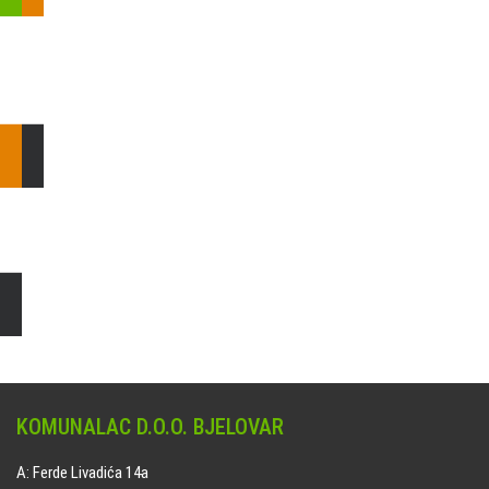
Pošaljite nam upit ili nazovite!
Odgovorit ćemo Vam u
najkraćem mogućem roku.
E: komunalac@komunalac-bj.hr
T: 043/622-100
Čišćenje i uređenje grobnih mjesta
Naručite online jedan od ponuđenih paketa. usluga je dostupna
na svim grobljima kojima upravlja Komunalac d.o.o. Bjelovar.
KOMUNALAC D.O.O. BJELOVAR
A: Ferde Livadića 14a