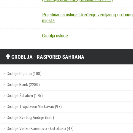
Pojedinačna usluga: Uređenje zemljanog grobnog
mjesta
Groblja usluge
GROBLJA - RASPORED SAHRANA
Groblje Ciglena (108)
Groblje Borik (2280)
Groblje Ždralovi (175)
Groblje Trojstveni Markovac (97)
Groblje Svetog Andrije (550)
Groblje Veliko Korenovo - katoličko (47)