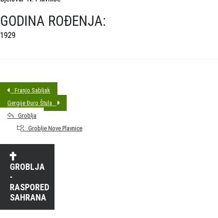
GODINA ROĐENJA:
1929
Franjo Sabljak
Gergije Đuro Štula
Groblja
Groblje Nove Plavnice
GROBLJA
-
RASPORED
SAHRANA