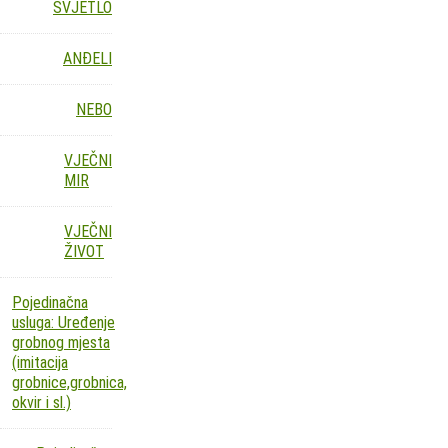
SVJETLO
ANĐELI
NEBO
VJEČNI
MIR
VJEČNI
ŽIVOT
Pojedinačna
usluga: Uređenje
grobnog mjesta
(imitacija
grobnice,grobnica,
okvir i sl.)