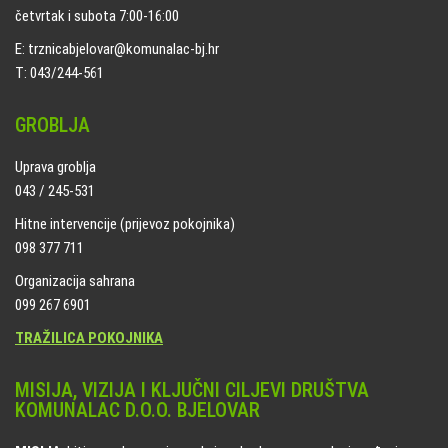
četvrtak i subota 7:00-16:00
E: trznicabjelovar@komunalac-bj.hr
T: 043/244-561
GROBLJA
Uprava groblja
043 / 245-531
Hitne intervencije (prijevoz pokojnika)
098 377 711
Organizacija sahrana
099 267 6901
TRAŽILICA POKOJNIKA
MISIJA, VIZIJA I KLJUČNI CILJEVI DRUŠTVA
KOMUNALAC D.O.O. BJELOVAR