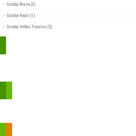
Groblje Breza (5)
Groblje Rajići (1)
Groblje Veliko Trojstvo (3)
Kupite parkirališnu kartu online!
Bmove je usluga koja uključuje mobilnu i web aplikaciju za
brzui jednostavnu on-line kupnju parkirnih karata.
Zakon o fiskalizaciji u prometu gotovinom - SMS plaćanje
Prilikom obavljene kupovine putem SMS-a trebali biste dobiti
brojtransakcije/PIN