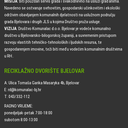
MISIJA
: biti pouzdan servis grada i svakodnevno na usluzi građanima.
Navedeno se ostvaruje svrhovitim, gospodarski učinkovitim i ekološki
održivim obavljanjem komunalnih djelatnosti na uslužnom području
grada Bjelovara i drugih JLS u kojima Društvo pruža usluge.
VIZIJA
: Društvo Komunalac d.o.o. Bjelovar je vodeće komunalno
društvo u Bjelovarsko-bilogorskoj županiji, a suvremenim pristupom
razvoju vlastitih tehničko-tehnoloških i ljudskih resursa, te
gospodarenjem imovine, teži biti među vodećim komunalnim društvima
u RH..
RECIKLAŽNO DVORIŠTE BJELOVAR
A: Ulica Tomaša Garika Masaryka 4b, Bjelovar
E: rd@komunalac-bj.hr
T: 043/332-112
RADNO VRIJEME:
ponedjeljak-petak 7:00-18:00
subotom 8:00-13:00