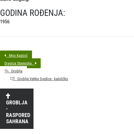
GODINA ROĐENJA:
1956
Mijo Kadoić
Dragica Stavinoha
Groblja
Groblje Velike Sredice - katoličko
GROBLJA
-
RASPORED
SAHRANA