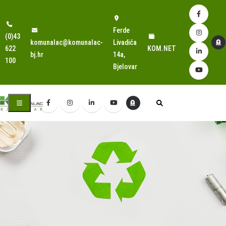
Ferde
(0)43
komunalac@komunalac-
Livadića
622
KOM.NET
bj.hr
14a,
100
Bjelovar