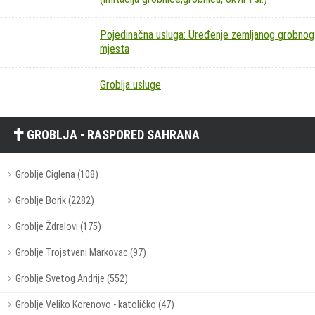
Pojedinačna usluga: Uređenje zemljanog grobnog
mjesta
Groblja usluge
GROBLJA - RASPORED SAHRANA
Groblje Ciglena (108)
Groblje Borik (2282)
Groblje Ždralovi (175)
Groblje Trojstveni Markovac (97)
Groblje Svetog Andrije (552)
Groblje Veliko Korenovo - katoličko (47)