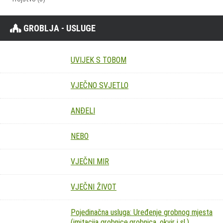
GROBLJA - USLUGE
UVIJEK S TOBOM
VJEČNO SVJETLO
ANĐELI
NEBO
VJEČNI MIR
VJEČNI ŽIVOT
Pojedinačna usluga: Uređenje grobnog mjesta
(imitacija grobnice,grobnica, okvir i sl.)