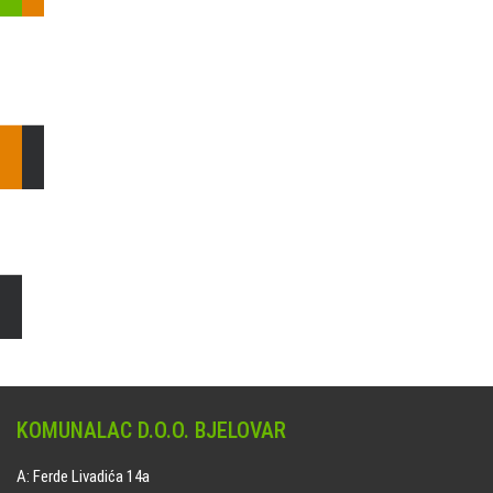
Pošaljite nam upit ili nazovite!
Odgovorit ćemo Vam u
najkraćem mogućem roku.
E: komunalac@komunalac-bj.hr
T: 043/622-100
Čišćenje i uređenje grobnih mjesta
Naručite online jedan od ponuđenih paketa. usluga je dostupna
na svim grobljima kojima upravlja Komunalac d.o.o. Bjelovar.
KOMUNALAC D.O.O. BJELOVAR
A: Ferde Livadića 14a