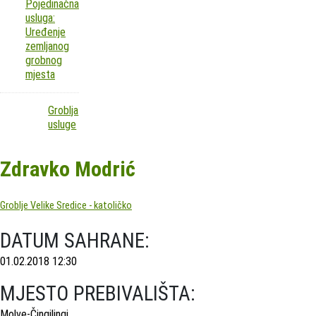
Pojedinačna
usluga:
Uređenje
zemljanog
grobnog
mjesta
Groblja
usluge
Zdravko Modrić
Groblje Velike Sredice - katoličko
DATUM SAHRANE:
01.02.2018 12:30
MJESTO PREBIVALIŠTA:
Molve-Čingilingi