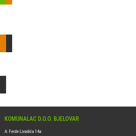
Pošaljite nam upit ili nazovite!
Odgovorit ćemo Vam u
najkraćem mogućem roku.
E: komunalac@komunalac-bj.hr
T: 043/622-100
Čišćenje i uređenje grobnih mjesta
Naručite online jedan od ponuđenih paketa. usluga je dostupna
na svim grobljima kojima upravlja Komunalac d.o.o. Bjelovar.
KOMUNALAC D.O.O. BJELOVAR
A: Ferde Livadića 14a