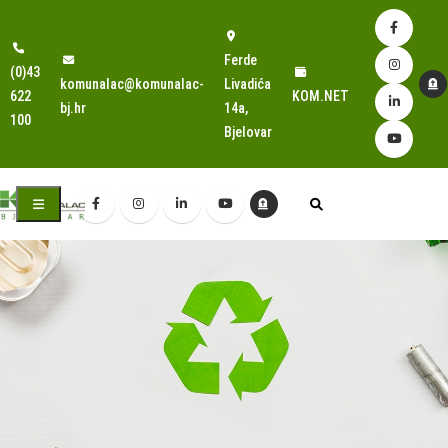
Ferde
(0)43
komunalac@komunalac-
Livadića
622
KOM.NET
bj.hr
14a,
100
Bjelovar