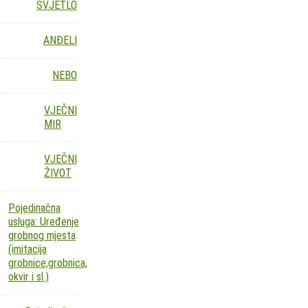
SVJETLO
ANĐELI
NEBO
VJEČNI
MIR
VJEČNI
ŽIVOT
Pojedinačna
usluga: Uređenje
grobnog mjesta
(imitacija
grobnice,grobnica,
okvir i sl.)