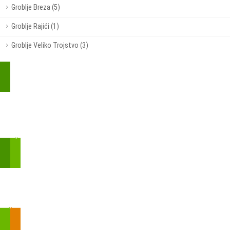
Groblje Breza (5)
Groblje Rajići (1)
Groblje Veliko Trojstvo (3)
Kupite parkirališnu kartu online!
Bmove je usluga koja uključuje mobilnu i web aplikaciju za
brzui jednostavnu on-line kupnju parkirnih karata.
Zakon o fiskalizaciji u prometu gotovinom - SMS plaćanje
Prilikom obavljene kupovine putem SMS-a trebali biste dobiti
brojtransakcije/PIN