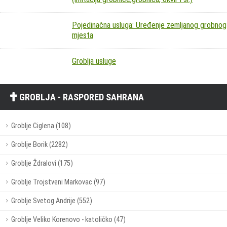
Pojedinačna usluga: Uređenje zemljanog grobnog
mjesta
Groblja usluge
GROBLJA - RASPORED SAHRANA
Groblje Ciglena (108)
Groblje Borik (2282)
Groblje Ždralovi (175)
Groblje Trojstveni Markovac (97)
Groblje Svetog Andrije (552)
Groblje Veliko Korenovo - katoličko (47)