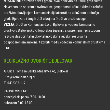
MISIJA
: biti pouzdan servis grada i svakodnevno na usluzi građanima.
Navedeno se ostvaruje svrhovitim, gospodarski učinkovitim i ekološki
održivim obavljanjem komunalnih djelatnosti na uslužnom području
grada Bjelovara i drugih JLS u kojima Društvo pruža usluge.
VIZIJA
: Društvo Komunalac d.o.o. Bjelovar je vodeće komunalno
društvo u Bjelovarsko-bilogorskoj županiji, a suvremenim pristupom
razvoju vlastitih tehničko-tehnoloških i ljudskih resursa, te
gospodarenjem imovine, teži biti među vodećim komunalnim društvima
u RH..
RECIKLAŽNO DVORIŠTE BJELOVAR
A: Ulica Tomaša Garika Masaryka 4b, Bjelovar
E: rd@komunalac-bj.hr
T: 043/332-112
RADNO VRIJEME:
ponedjeljak-petak 7:00-18:00
subotom 8:00-13:00