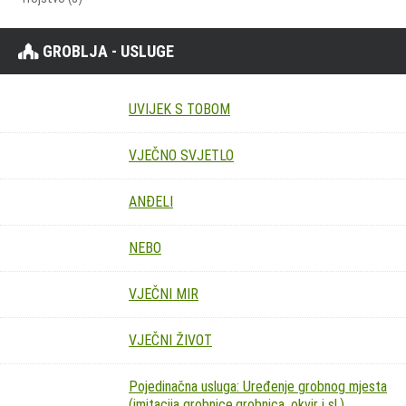
GROBLJA - USLUGE
UVIJEK S TOBOM
VJEČNO SVJETLO
ANĐELI
NEBO
VJEČNI MIR
VJEČNI ŽIVOT
Pojedinačna usluga: Uređenje grobnog mjesta
(imitacija grobnice,grobnica, okvir i sl.)