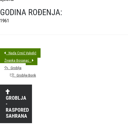
GODINA ROĐENJA:
1961
Nada Crnić Vukelić
Živanka Bosanac
Groblja
Groblje Borik
GROBLJA
-
RASPORED
SAHRANA