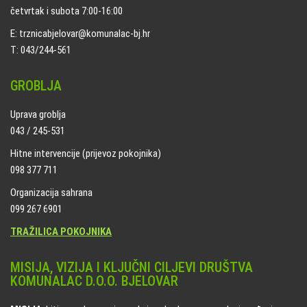
četvrtak i subota 7:00-16:00
E: trznicabjelovar@komunalac-bj.hr
T: 043/244-561
GROBLJA
Uprava groblja
043 / 245-531
Hitne intervencije (prijevoz pokojnika)
098 377 711
Organizacija sahrana
099 267 6901
TRAŽILICA POKOJNIKA
MISIJA, VIZIJA I KLJUČNI CILJEVI DRUŠTVA
KOMUNALAC D.O.O. BJELOVAR