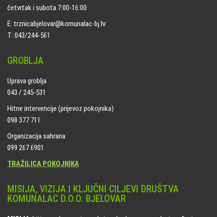
četvrtak i subota 7:00-16:00
E: trznicabjelovar@komunalac-bj.hr
T: 043/244-561
GROBLJA
Uprava groblja
043 / 245-531
Hitne intervencije (prijevoz pokojnika)
098 377 711
Organizacija sahrana
099 267 6901
TRAŽILICA POKOJNIKA
MISIJA, VIZIJA I KLJUČNI CILJEVI DRUŠTVA
KOMUNALAC D.O.O. BJELOVAR