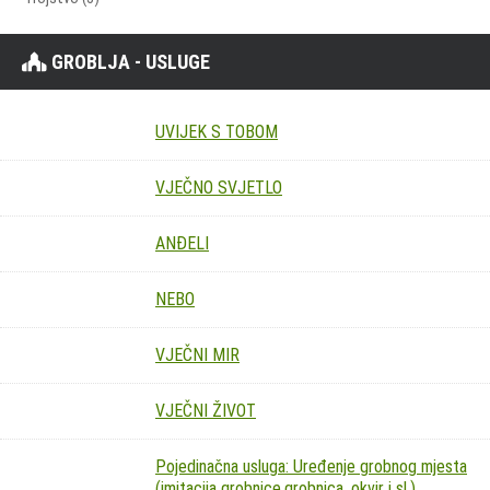
GROBLJA - USLUGE
UVIJEK S TOBOM
VJEČNO SVJETLO
ANĐELI
NEBO
VJEČNI MIR
VJEČNI ŽIVOT
Pojedinačna usluga: Uređenje grobnog mjesta
(imitacija grobnice,grobnica, okvir i sl.)