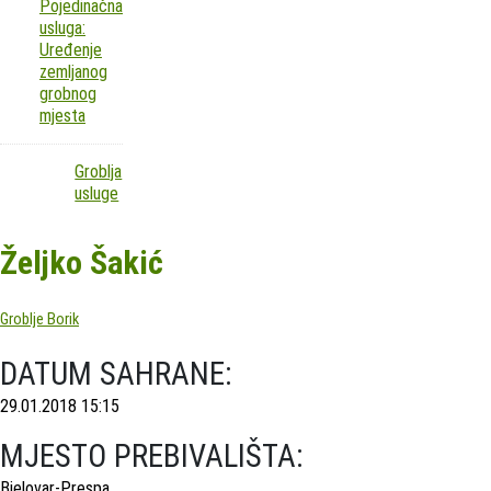
Pojedinačna
usluga:
Uređenje
zemljanog
grobnog
mjesta
Groblja
usluge
Željko Šakić
Groblje Borik
DATUM SAHRANE:
29.01.2018 15:15
MJESTO PREBIVALIŠTA:
Bjelovar-Prespa