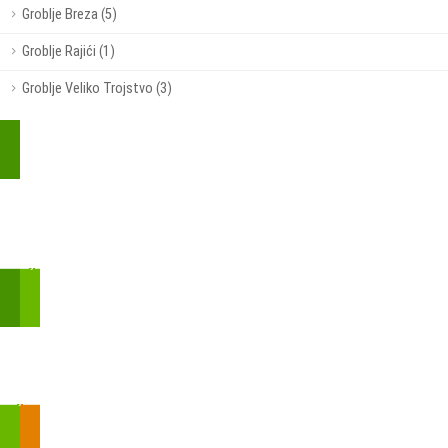
Groblje Breza (5)
Groblje Rajići (1)
Groblje Veliko Trojstvo (3)
Kupite parkirališnu kartu online!
Bmove je usluga koja uključuje mobilnu i web aplikaciju za
brzui jednostavnu on-line kupnju parkirnih karata.
Zakon o fiskalizaciji u prometu gotovinom - SMS plaćanje
Prilikom obavljene kupovine putem SMS-a trebali biste dobiti
brojtransakcije/PIN