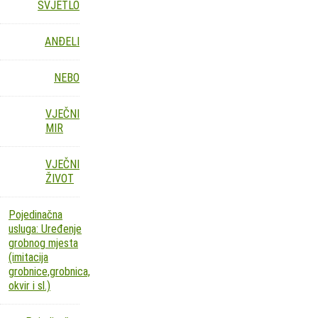
SVJETLO
ANĐELI
NEBO
VJEČNI
MIR
VJEČNI
ŽIVOT
Pojedinačna
usluga: Uređenje
grobnog mjesta
(imitacija
grobnice,grobnica,
okvir i sl.)