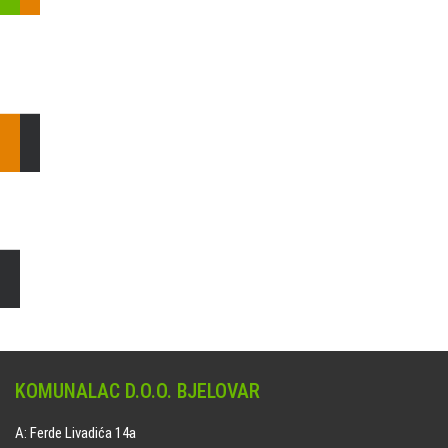
Pošaljite nam upit ili nazovite!
Odgovorit ćemo Vam u
najkraćem mogućem roku.
E: komunalac@komunalac-bj.hr
T: 043/622-100
Čišćenje i uređenje grobnih mjesta
Naručite online jedan od ponuđenih paketa. usluga je dostupna
na svim grobljima kojima upravlja Komunalac d.o.o. Bjelovar.
KOMUNALAC D.O.O. BJELOVAR
A: Ferde Livadića 14a