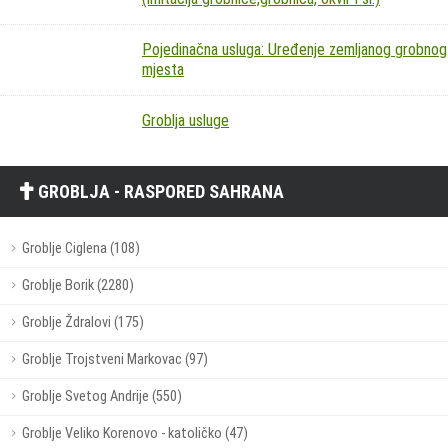
Pojedinačna usluga: Uređenje zemljanog grobnog
mjesta
Groblja usluge
GROBLJA - RASPORED SAHRANA
Groblje Ciglena (108)
Groblje Borik (2280)
Groblje Ždralovi (175)
Groblje Trojstveni Markovac (97)
Groblje Svetog Andrije (550)
Groblje Veliko Korenovo - katoličko (47)