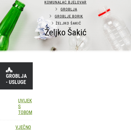
KOMUNALAC BJELOVAR
GROBLJA
GROBLJE BORIK
ŽELJKO ŠAKIĆ
Željko Šakić
GROBLJA
- USLUGE
UVIJEK
S
TOBOM
VJEČNO