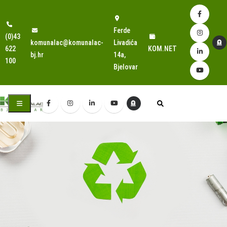
Ferde
(0)43
komunalac@komunalac-
Livadića
622
KOM.NET
bj.hr
14a,
100
Bjelovar