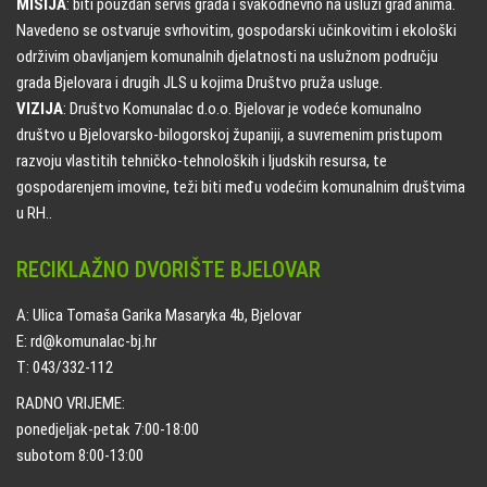
MISIJA
: biti pouzdan servis grada i svakodnevno na usluzi građanima.
Navedeno se ostvaruje svrhovitim, gospodarski učinkovitim i ekološki
održivim obavljanjem komunalnih djelatnosti na uslužnom području
grada Bjelovara i drugih JLS u kojima Društvo pruža usluge.
VIZIJA
: Društvo Komunalac d.o.o. Bjelovar je vodeće komunalno
društvo u Bjelovarsko-bilogorskoj županiji, a suvremenim pristupom
razvoju vlastitih tehničko-tehnoloških i ljudskih resursa, te
gospodarenjem imovine, teži biti među vodećim komunalnim društvima
u RH..
RECIKLAŽNO DVORIŠTE BJELOVAR
A: Ulica Tomaša Garika Masaryka 4b, Bjelovar
E: rd@komunalac-bj.hr
T: 043/332-112
RADNO VRIJEME:
ponedjeljak-petak 7:00-18:00
subotom 8:00-13:00