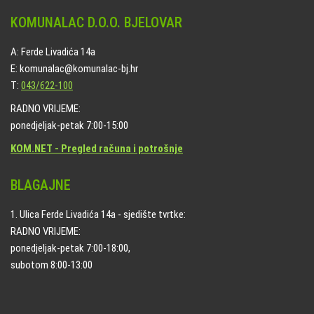
KOMUNALAC D.O.O. BJELOVAR
A: Ferde Livadića 14a
E: komunalac@komunalac-bj.hr
T:
043/622-100
RADNO VRIJEME:
ponedjeljak-petak 7:00-15:00
KOM.NET - Pregled računa i potrošnje
BLAGAJNE
1. Ulica Ferde Livadića 14a - sjedište tvrtke:
RADNO VRIJEME:
ponedjeljak-petak 7:00-18:00,
subotom 8:00-13:00