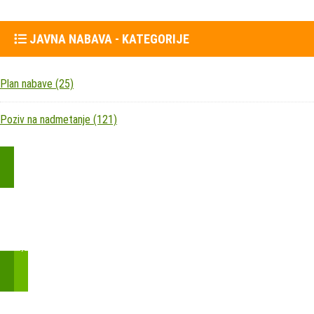
JAVNA NABAVA - KATEGORIJE
Plan nabave
(25)
Poziv na nadmetanje
(121)
Kupite parkirališnu kartu online!
Bmove je usluga koja uključuje mobilnu i web aplikaciju za
brzui jednostavnu on-line kupnju parkirnih karata.
Zakon o fiskalizaciji u prometu gotovinom - SMS plaćanje