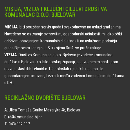
MISIJA, VIZIJA I KLJUČNI CILJEVI DRUŠTVA
KOMUNALAC D.O.O. BJELOVAR
MISIJA
: biti pouzdan servis grada i svakodnevno na usluzi građanima.
Navedeno se ostvaruje svrhovitim, gospodarski učinkovitim i ekološki
održivim obavljanjem komunalnih djelatnosti na uslužnom području
grada Bjelovara i drugih JLS u kojima Društvo pruža usluge.
VIZIJA
: Društvo Komunalac d.o.o. Bjelovar je vodeće komunalno
društvo u Bjelovarsko-bilogorskoj županiji, a suvremenim pristupom
razvoju vlastitih tehničko-tehnoloških i ljudskih resursa, te
gospodarenjem imovine, teži biti među vodećim komunalnim društvima
u RH..
RECIKLAŽNO DVORIŠTE BJELOVAR
A: Ulica Tomaša Garika Masaryka 4b, Bjelovar
E: rd@komunalac-bj.hr
T: 043/332-112