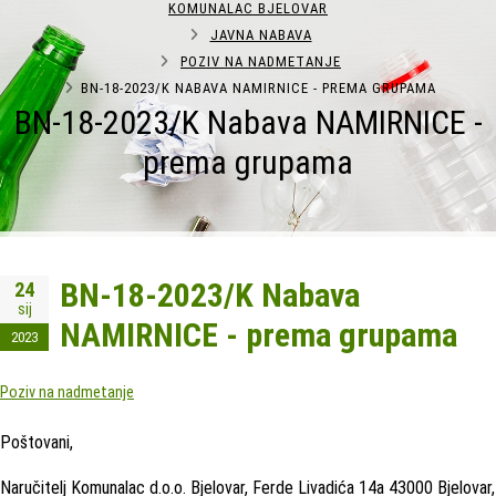
KOMUNALAC BJELOVAR
JAVNA NABAVA
POZIV NA NADMETANJE
BN-18-2023/K NABAVA NAMIRNICE - PREMA GRUPAMA
BN-18-2023/K Nabava NAMIRNICE -
prema grupama
BN-18-2023/K Nabava
24
sij
NAMIRNICE - prema grupama
2023
Poziv na nadmetanje
Poštovani,
Naručitelj Komunalac d.o.o. Bjelovar, Ferde Livadića 14a 43000 Bjelovar,