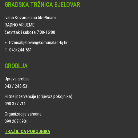
GRADSKA TRŽNICA BJELOVAR
Ivana Kozarčanina bb-Plinara
RADNO VRIJEME:
četvrtak i subota 7:00-16:00
E: trznicabjelovar@komunalac-bj.hr
T: 043/244-561
GROBLJA
Uprava groblja
043 / 245-531
Hitne intervencije (prijevoz pokojnika)
098 377 711
Organizacija sahrana
099 267 6901
TRAŽILICA POKOJNIKA