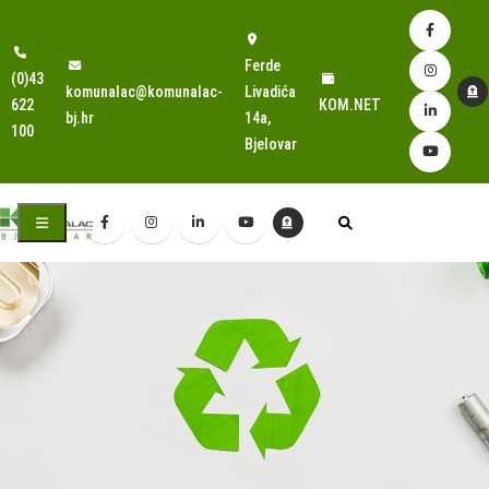
Ferde
(0)43
komunalac@komunalac-
Livadića
622
KOM.NET
bj.hr
14a,
100
Bjelovar