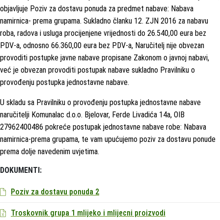
objavljuje Poziv za dostavu ponuda za predmet nabave: Nabava
namirnica- prema grupama. Sukladno članku 12. ZJN 2016 za nabavu
roba, radova i usluga procijenjene vrijednosti do 26.540,00 eura bez
PDV-a, odnosno 66.360,00 eura bez PDV-a, Naručitelj nije obvezan
provoditi postupke javne nabave propisane Zakonom o javnoj nabavi,
već je obvezan provoditi postupak nabave sukladno Pravilniku o
provođenju postupka jednostavne nabave.
U skladu sa Pravilniku o provođenju postupka jednostavne nabave
naručitelji Komunalac d.o.o. Bjelovar, Ferde Livadića 14a, OIB
27962400486 pokreće postupak jednostavne nabave robe: Nabava
namirnica-prema grupama, te vam upućujemo poziv za dostavu ponude
prema dolje navedenim uvjetima.
DOKUMENTI:
Poziv za dostavu ponuda 2
Troskovnik grupa 1 mlijeko i mlijecni proizvodi