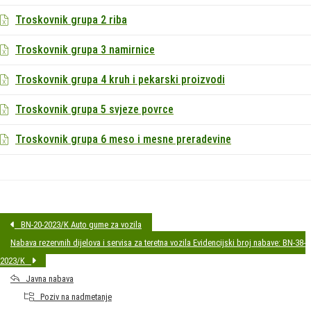
Troskovnik grupa 2 riba
Troskovnik grupa 3 namirnice
Troskovnik grupa 4 kruh i pekarski proizvodi
Troskovnik grupa 5 svjeze povrce
Troskovnik grupa 6 meso i mesne preradevine
BN-20-2023/K Auto gume za vozila
Nabava rezervnih dijelova i servisa za teretna vozila Evidencijski broj nabave: BN-38-
2023/K
Javna nabava
Poziv na nadmetanje