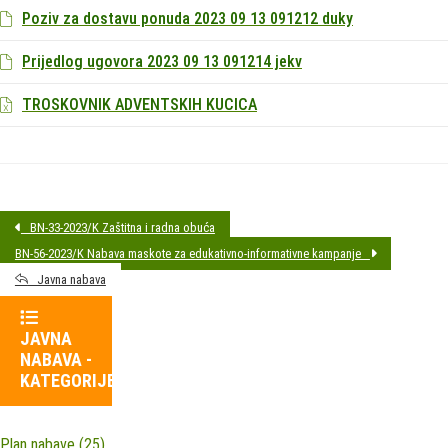
Poziv za dostavu ponuda 2023 09 13 091212 duky
Prijedlog ugovora 2023 09 13 091214 jekv
TROSKOVNIK ADVENTSKIH KUCICA
BN-33-2023/K Zaštitna i radna obuća
BN-56-2023/K Nabava maskote za edukativno-informativne kampanje
Javna nabava
JAVNA
NABAVA -
KATEGORIJE
Plan nabave
(25)