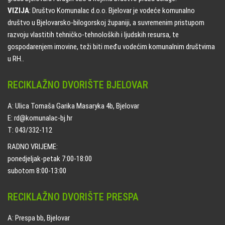
VIZIJA
: Društvo Komunalac d.o.o. Bjelovar je vodeće komunalno
društvo u Bjelovarsko-bilogorskoj županiji, a suvremenim pristupom
razvoju vlastitih tehničko-tehnoloških i ljudskih resursa, te
gospodarenjem imovine, teži biti među vodećim komunalnim društvima
u RH..
RECIKLAŽNO DVORIŠTE BJELOVAR
A: Ulica Tomaša Garika Masaryka 4b, Bjelovar
E: rd@komunalac-bj.hr
T: 043/332-112
RADNO VRIJEME:
ponedjeljak-petak 7:00-18:00
subotom 8:00-13:00
RECIKLAŽNO DVORIŠTE PRESPA
A: Prespa bb, Bjelovar