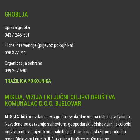
GROBLJA
Uprava groblja
043 / 245-531
Hitne intervencije (prijevoz pokojnika)
098 377 711
Organizacija sahrana
099 267 6901
TRAŽILICA POKOJNIKA
MISIJA, VIZIJA I KLJUČNI CILJEVI DRUŠTVA
KOMUNALAC D.O.O. BJELOVAR
MISIJA
: biti pouzdan servis grada i svakodnevno na usluzi građanima.
Navedeno se ostvaruje svrhovitim, gospodarski učinkovitim i ekološki
održivim obavljanjem komunalnih djelatnosti na uslužnom području
grada Bjelovara i drugih JLS u kojima Društvo pruža usluge.