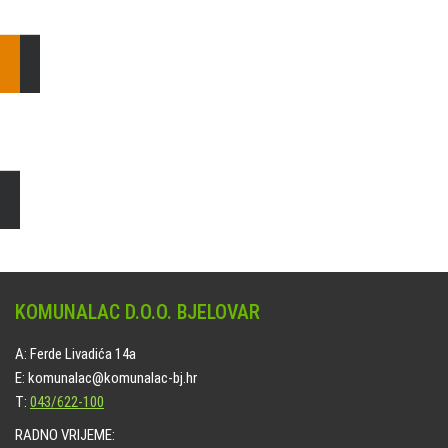
E: komunalac@komunalac-bj.hr
T: 043/622-100
Čišćenje i uređenje grobnih mjesta
Naručite online jedan od ponuđenih paketa. usluga je dostupna
na svim grobljima kojima upravlja Komunalac d.o.o. Bjelovar.
KOMUNALAC D.O.O. BJELOVAR
A: Ferde Livadića 14a
E: komunalac@komunalac-bj.hr
T:
043/622-100
RADNO VRIJEME: