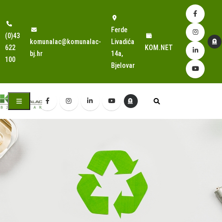
Ferde
(0)43
komunalac@komunalac-
Livadića
622
KOM.NET
bj.hr
14a,
100
Bjelovar