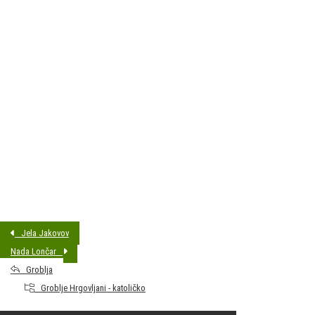
DATUM SAHRANE:
22.05.2026 14:00
MJESTO PREBIVALIŠTA:
Bjelovar
GODINA ROĐENJA:
2005
Jela Jakovov
Nada Lončar
Groblja
Groblje Hrgovljani - katoličko