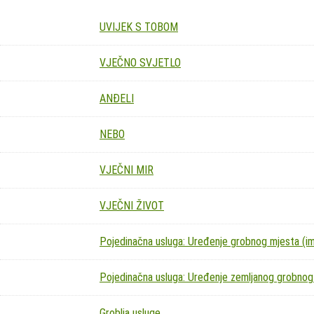
UVIJEK S TOBOM
VJEČNO SVJETLO
ANĐELI
NEBO
VJEČNI MIR
VJEČNI ŽIVOT
Pojedinačna usluga: Uređenje grobnog mjesta (imit
Pojedinačna usluga: Uređenje zemljanog grobnog
Groblja usluge