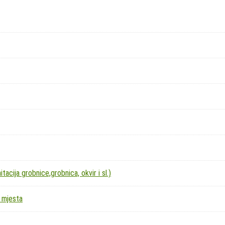
acija grobnice,grobnica, okvir i sl.)
 mjesta