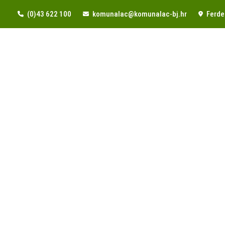
(0)43 622 100
komunalac@komunalac-bj.hr
Ferde 