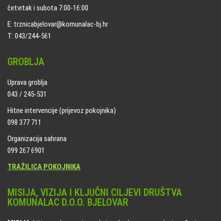
četvrtak i subota 7:00-16:00
E: trznicabjelovar@komunalac-bj.hr
T: 043/244-561
GROBLJA
Uprava groblja
043 / 245-531
Hitne intervencije (prijevoz pokojnika)
098 377 711
Organizacija sahrana
099 267 6901
TRAŽILICA POKOJNIKA
MISIJA, VIZIJA I KLJUČNI CILJEVI DRUŠTVA
KOMUNALAC D.O.O. BJELOVAR