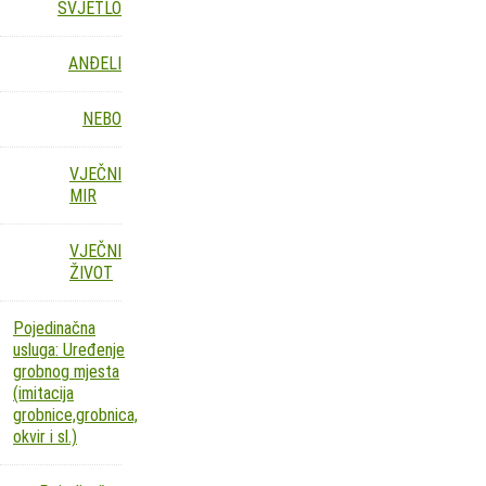
SVJETLO
ANĐELI
NEBO
VJEČNI
MIR
VJEČNI
ŽIVOT
Pojedinačna
usluga: Uređenje
grobnog mjesta
(imitacija
grobnice,grobnica,
okvir i sl.)