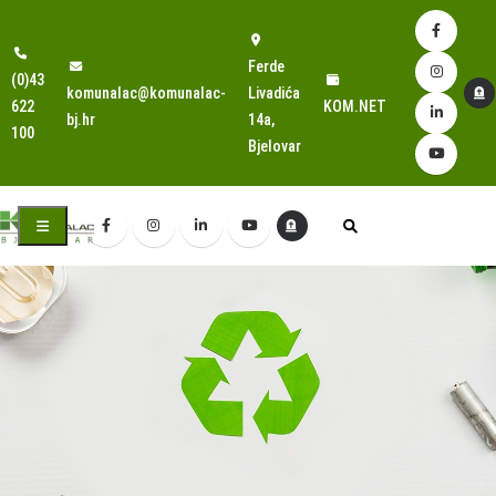
Ferde
(0)43
komunalac@komunalac-
Livadića
622
KOM.NET
bj.hr
14a,
100
Bjelovar