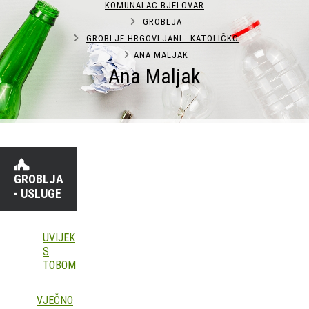
KOMUNALAC BJELOVAR
GROBLJA
GROBLJE HRGOVLJANI - KATOLIČKO
ANA MALJAK
Ana Maljak
GROBLJA
- USLUGE
UVIJEK
S
TOBOM
VJEČNO