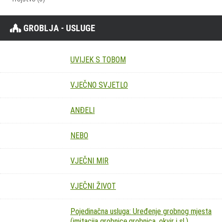
GROBLJA - USLUGE
UVIJEK S TOBOM
VJEČNO SVJETLO
ANĐELI
NEBO
VJEČNI MIR
VJEČNI ŽIVOT
Pojedinačna usluga: Uređenje grobnog mjesta
(imitacija grobnice,grobnica, okvir i sl.)