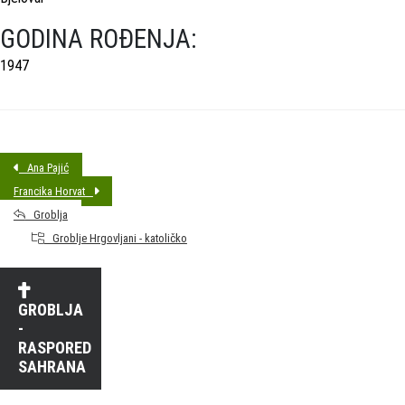
GODINA ROĐENJA:
1947
Ana Pajić
Francika Horvat
Groblja
Groblje Hrgovljani - katoličko
GROBLJA
-
RASPORED
SAHRANA