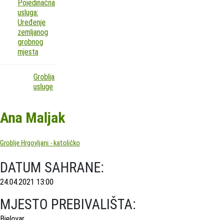
Pojedinačna
usluga:
Uređenje
zemljanog
grobnog
mjesta
Groblja
usluge
Ana Maljak
Groblje Hrgovljani - katoličko
DATUM SAHRANE:
24.04.2021 13:00
MJESTO PREBIVALIŠTA:
Bjelovar