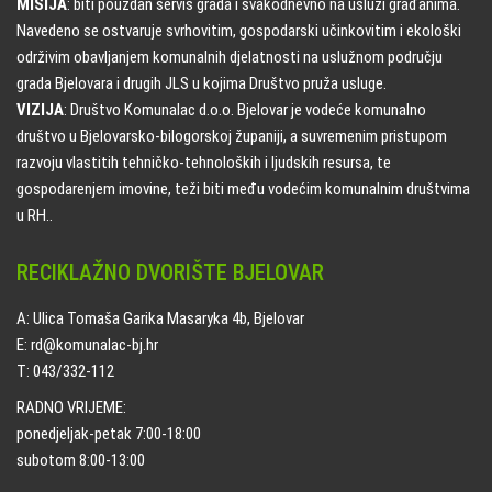
MISIJA
: biti pouzdan servis grada i svakodnevno na usluzi građanima.
Navedeno se ostvaruje svrhovitim, gospodarski učinkovitim i ekološki
održivim obavljanjem komunalnih djelatnosti na uslužnom području
grada Bjelovara i drugih JLS u kojima Društvo pruža usluge.
VIZIJA
: Društvo Komunalac d.o.o. Bjelovar je vodeće komunalno
društvo u Bjelovarsko-bilogorskoj županiji, a suvremenim pristupom
razvoju vlastitih tehničko-tehnoloških i ljudskih resursa, te
gospodarenjem imovine, teži biti među vodećim komunalnim društvima
u RH..
RECIKLAŽNO DVORIŠTE BJELOVAR
A: Ulica Tomaša Garika Masaryka 4b, Bjelovar
E: rd@komunalac-bj.hr
T: 043/332-112
RADNO VRIJEME:
ponedjeljak-petak 7:00-18:00
subotom 8:00-13:00