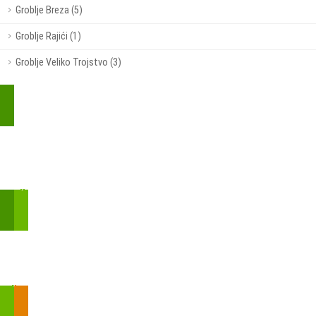
Groblje Breza (5)
Groblje Rajići (1)
Groblje Veliko Trojstvo (3)
Kupite parkirališnu kartu online!
Bmove je usluga koja uključuje mobilnu i web aplikaciju za
brzui jednostavnu on-line kupnju parkirnih karata.
Zakon o fiskalizaciji u prometu gotovinom - SMS plaćanje
Prilikom obavljene kupovine putem SMS-a trebali biste dobiti
brojtransakcije/PIN