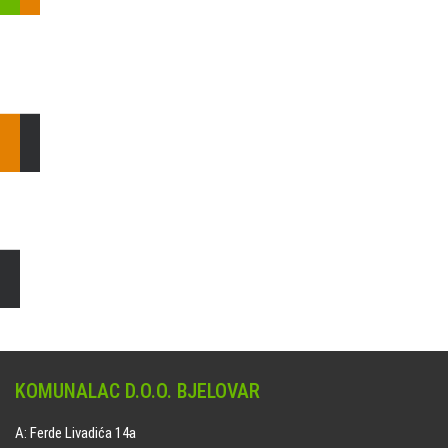
Pošaljite nam upit ili nazovite!
Odgovorit ćemo Vam u
najkraćem mogućem roku.
E: komunalac@komunalac-bj.hr
T: 043/622-100
Čišćenje i uređenje grobnih mjesta
Naručite online jedan od ponuđenih paketa. usluga je dostupna
na svim grobljima kojima upravlja Komunalac d.o.o. Bjelovar.
KOMUNALAC D.O.O. BJELOVAR
A: Ferde Livadića 14a