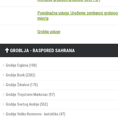
Pojedinačna usluga: Uređenje zemljanog grobnog
mjesta
Groblja usluge
GROBLJA - RASPORED SAHRANA
Groblje Ciglena (108)
Groblje Borik (2282)
Groblje Ždralovi (175)
Groblje Trojstveni Markovac (97)
Groblje Svetog Andrije (552)
Groblje Veliko Korenovo - katoličko (47)