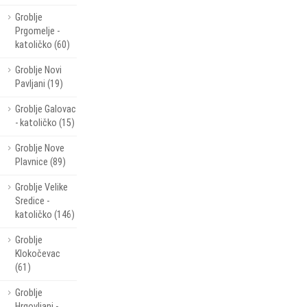
Groblje
Prgomelje -
katoličko (60)
Groblje Novi
Pavljani (19)
Groblje Galovac
- katoličko (15)
Groblje Nove
Plavnice (89)
Groblje Velike
Sredice -
katoličko (146)
Groblje
Klokočevac
(61)
Groblje
Hrgovljani -