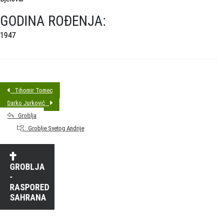
GODINA ROĐENJA:
1947
Tihomir Tomec
Darko Jurković
Groblja
Groblje Svetog Andrije
GROBLJA
-
RASPORED
SAHRANA