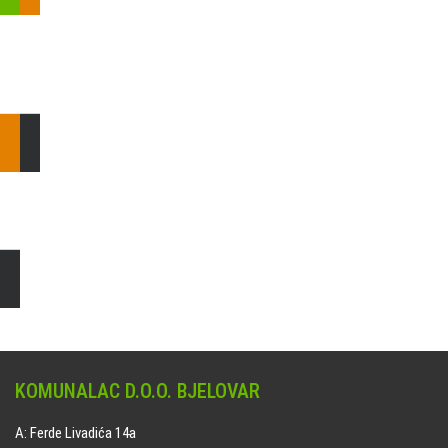
Pošaljite nam upit ili nazovite!
Odgovorit ćemo Vam u
najkraćem mogućem roku.
E: komunalac@komunalac-bj.hr
T: 043/622-100
Čišćenje i uređenje grobnih mjesta
Naručite online jedan od ponuđenih paketa. usluga je dostupna
na svim grobljima kojima upravlja Komunalac d.o.o. Bjelovar.
KOMUNALAC D.O.O. BJELOVAR
A: Ferde Livadića 14a