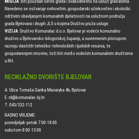
MISIJA
: biti pouzdan servis grada i svakodnevno na usluzi građanima.
Navedeno se ostvaruje svrhovitim, gospodarski učinkovitim i ekološki
održivim obavljanjem komunalnih djelatnosti na uslužnom području
grada Bjelovara i drugih JLS u kojima Društvo pruža usluge.
VIZIJA
: Društvo Komunalac d.o.o. Bjelovar je vodeće komunalno
društvo u Bjelovarsko-bilogorskoj županiji, a suvremenim pristupom
razvoju vlastitih tehničko-tehnoloških i ljudskih resursa, te
gospodarenjem imovine, teži biti među vodećim komunalnim društvima
u RH..
RECIKLAŽNO DVORIŠTE BJELOVAR
A: Ulica Tomaša Garika Masaryka 4b, Bjelovar
E: rd@komunalac-bj.hr
T: 043/332-112
RADNO VRIJEME:
ponedjeljak-petak 7:00-18:00
subotom 8:00-13:00