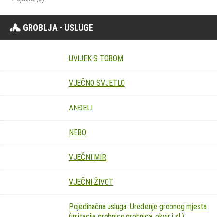
GROBLJA - USLUGE
UVIJEK S TOBOM
VJEČNO SVJETLO
ANĐELI
NEBO
VJEČNI MIR
VJEČNI ŽIVOT
Pojedinačna usluga: Uređenje grobnog mjesta
(imitacija grobnice,grobnica, okvir i sl.)