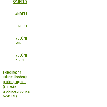
SVJETLO
ANĐELI
NEBO
VJEČNI
MIR
VJEČNI
ŽIVOT
Pojedinačna
usluga: Uređenje
grobnog mjesta
(imitacija
grobnice,grobnica,
okvir i sl.)