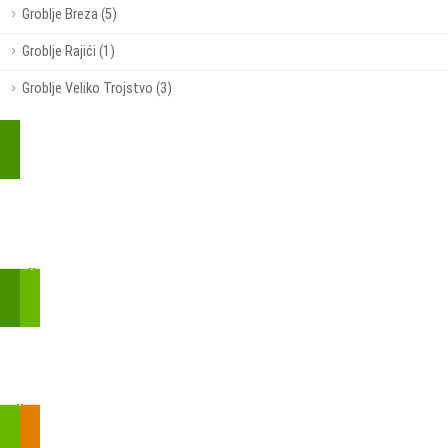
Groblje Breza (5)
Groblje Rajići (1)
Groblje Veliko Trojstvo (3)
Kupite parkirališnu kartu online!
Bmove je usluga koja uključuje mobilnu i web aplikaciju za
brzui jednostavnu on-line kupnju parkirnih karata.
Zakon o fiskalizaciji u prometu gotovinom - SMS plaćanje
Prilikom obavljene kupovine putem SMS-a trebali biste dobiti
brojtransakcije/PIN