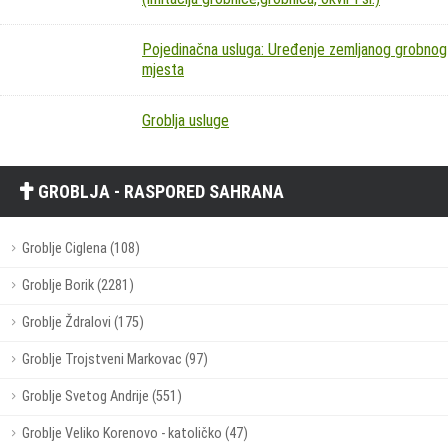
Pojedinačna usluga: Uređenje zemljanog grobnog
mjesta
Groblja usluge
GROBLJA - RASPORED SAHRANA
Groblje Ciglena (108)
Groblje Borik (2281)
Groblje Ždralovi (175)
Groblje Trojstveni Markovac (97)
Groblje Svetog Andrije (551)
Groblje Veliko Korenovo - katoličko (47)