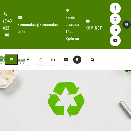
Ferde
(0)43
komunalac@komunalac-
Livadića
622
KOM.NET
bj.hr
14a,
100
Bjelovar