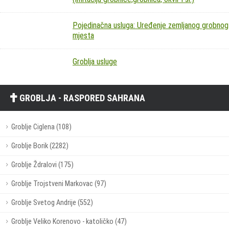
Pojedinačna usluga: Uređenje zemljanog grobnog
mjesta
Groblja usluge
GROBLJA - RASPORED SAHRANA
Groblje Ciglena (108)
Groblje Borik (2282)
Groblje Ždralovi (175)
Groblje Trojstveni Markovac (97)
Groblje Svetog Andrije (552)
Groblje Veliko Korenovo - katoličko (47)