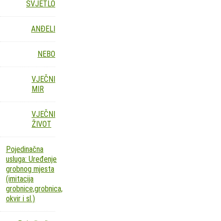
SVJETLO
ANĐELI
NEBO
VJEČNI
MIR
VJEČNI
ŽIVOT
Pojedinačna
usluga: Uređenje
grobnog mjesta
(imitacija
grobnice,grobnica,
okvir i sl.)