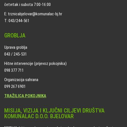
četvrtak i subota 7:00-16:00
E: trznicabjelovar@komunalac-bj.hr
T: 043/244-561
GROBLJA
Uprava groblja
043 / 245-531
Hitne intervencije (prijevoz pokojnika)
098 377 711
Organizacija sahrana
099 267 6901
TRAŽILICA POKOJNIKA
MISIJA, VIZIJA I KLJUČNI CILJEVI DRUŠTVA
KOMUNALAC D.O.O. BJELOVAR