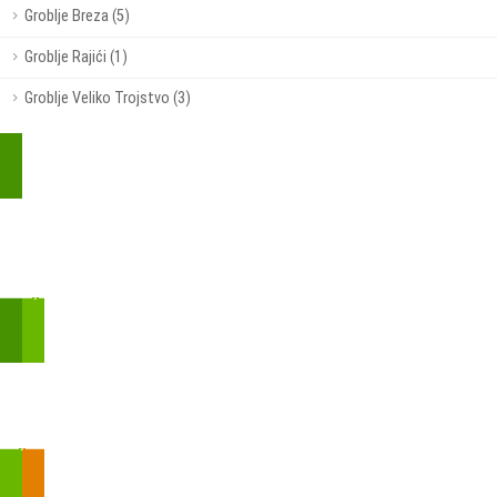
Groblje Breza (5)
Groblje Rajići (1)
Groblje Veliko Trojstvo (3)
Kupite parkirališnu kartu online!
Bmove je usluga koja uključuje mobilnu i web aplikaciju za
brzui jednostavnu on-line kupnju parkirnih karata.
Zakon o fiskalizaciji u prometu gotovinom - SMS plaćanje
Prilikom obavljene kupovine putem SMS-a trebali biste dobiti
brojtransakcije/PIN