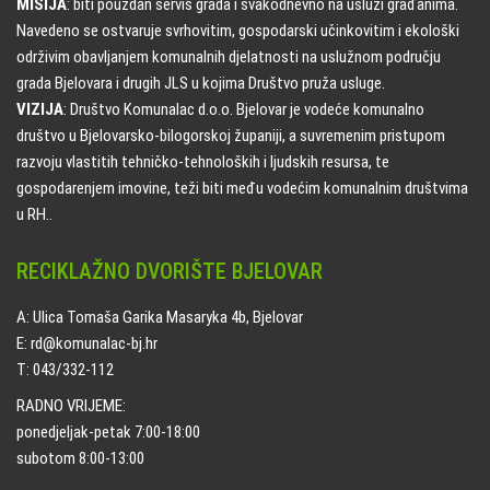
MISIJA
: biti pouzdan servis grada i svakodnevno na usluzi građanima.
Navedeno se ostvaruje svrhovitim, gospodarski učinkovitim i ekološki
održivim obavljanjem komunalnih djelatnosti na uslužnom području
grada Bjelovara i drugih JLS u kojima Društvo pruža usluge.
VIZIJA
: Društvo Komunalac d.o.o. Bjelovar je vodeće komunalno
društvo u Bjelovarsko-bilogorskoj županiji, a suvremenim pristupom
razvoju vlastitih tehničko-tehnoloških i ljudskih resursa, te
gospodarenjem imovine, teži biti među vodećim komunalnim društvima
u RH..
RECIKLAŽNO DVORIŠTE BJELOVAR
A: Ulica Tomaša Garika Masaryka 4b, Bjelovar
E: rd@komunalac-bj.hr
T: 043/332-112
RADNO VRIJEME:
ponedjeljak-petak 7:00-18:00
subotom 8:00-13:00