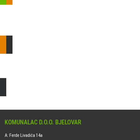
Pošaljite nam upit ili nazovite!
Odgovorit ćemo Vam u
najkraćem mogućem roku.
E: komunalac@komunalac-bj.hr
T: 043/622-100
Čišćenje i uređenje grobnih mjesta
Naručite online jedan od ponuđenih paketa. usluga je dostupna
na svim grobljima kojima upravlja Komunalac d.o.o. Bjelovar.
KOMUNALAC D.O.O. BJELOVAR
A: Ferde Livadića 14a