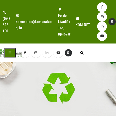
Ferde
(0)43
komunalac@komunalac-
Livadića
622
KOM.NET
bj.hr
14a,
100
Bjelovar