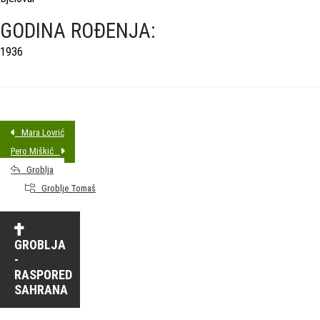
GODINA ROĐENJA:
1936
Mara Lovrić
Pero Miškić
Groblja
Groblje Tomaš
GROBLJA
-
RASPORED
SAHRANA