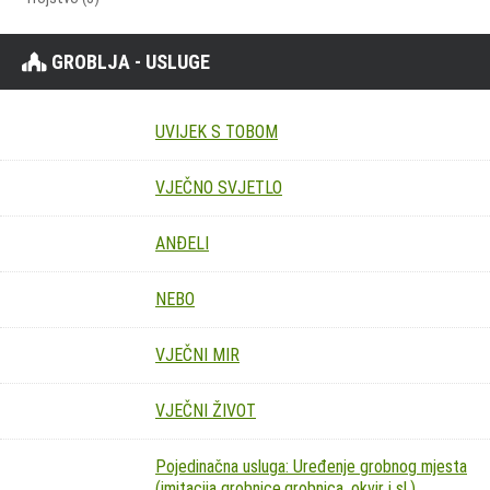
GROBLJA - USLUGE
UVIJEK S TOBOM
VJEČNO SVJETLO
ANĐELI
NEBO
VJEČNI MIR
VJEČNI ŽIVOT
Pojedinačna usluga: Uređenje grobnog mjesta
(imitacija grobnice,grobnica, okvir i sl.)