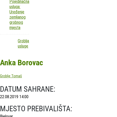
Pojedinačna
usluga:
Uređenje
zemljanog
grobnog
mjesta
Groblja
usluge
Anka Borovac
Groblje Tomaš
DATUM SAHRANE:
22.08.2019 14:00
MJESTO PREBIVALIŠTA:
Bjelovar