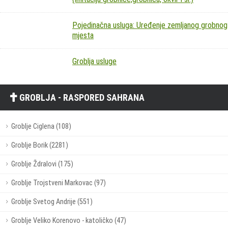
Pojedinačna usluga: Uređenje zemljanog grobnog
mjesta
Groblja usluge
GROBLJA - RASPORED SAHRANA
Groblje Ciglena (108)
Groblje Borik (2281)
Groblje Ždralovi (175)
Groblje Trojstveni Markovac (97)
Groblje Svetog Andrije (551)
Groblje Veliko Korenovo - katoličko (47)