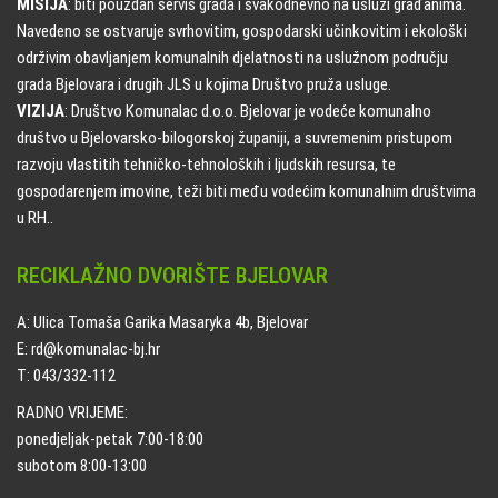
MISIJA
: biti pouzdan servis grada i svakodnevno na usluzi građanima.
Navedeno se ostvaruje svrhovitim, gospodarski učinkovitim i ekološki
održivim obavljanjem komunalnih djelatnosti na uslužnom području
grada Bjelovara i drugih JLS u kojima Društvo pruža usluge.
VIZIJA
: Društvo Komunalac d.o.o. Bjelovar je vodeće komunalno
društvo u Bjelovarsko-bilogorskoj županiji, a suvremenim pristupom
razvoju vlastitih tehničko-tehnoloških i ljudskih resursa, te
gospodarenjem imovine, teži biti među vodećim komunalnim društvima
u RH..
RECIKLAŽNO DVORIŠTE BJELOVAR
A: Ulica Tomaša Garika Masaryka 4b, Bjelovar
E: rd@komunalac-bj.hr
T: 043/332-112
RADNO VRIJEME:
ponedjeljak-petak 7:00-18:00
subotom 8:00-13:00