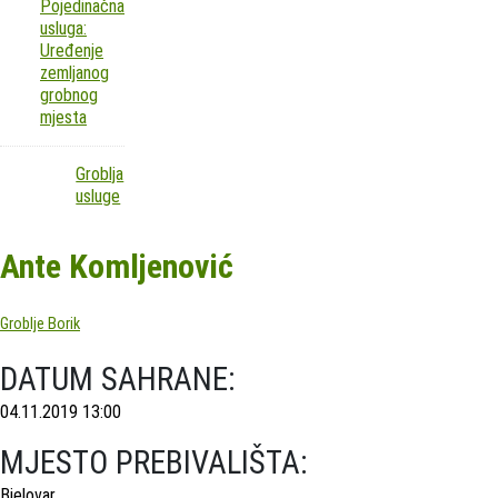
Pojedinačna
usluga:
Uređenje
zemljanog
grobnog
mjesta
Groblja
usluge
Ante Komljenović
Groblje Borik
DATUM SAHRANE:
04.11.2019 13:00
MJESTO PREBIVALIŠTA:
Bjelovar