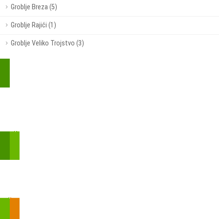
Groblje Breza (5)
Groblje Rajići (1)
Groblje Veliko Trojstvo (3)
Kupite parkirališnu kartu online!
Bmove je usluga koja uključuje mobilnu i web aplikaciju za
brzui jednostavnu on-line kupnju parkirnih karata.
Zakon o fiskalizaciji u prometu gotovinom - SMS plaćanje
Prilikom obavljene kupovine putem SMS-a trebali biste dobiti
brojtransakcije/PIN