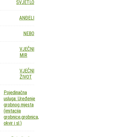
SVJETLO
ANĐELI
NEBO
VJEČNI
MIR
VJEČNI
ŽIVOT
Pojedinačna
usluga: Uređenje
grobnog mjesta
(imitacija
grobnice,grobnica,
okvir i sl.)