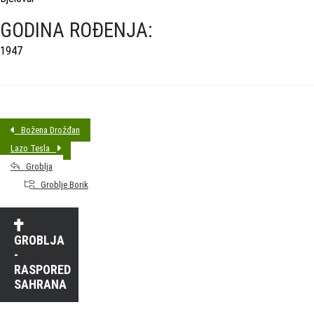
GODINA ROĐENJA:
1947
Božena Drožđan
Lazo Tesla
Groblja
Groblje Borik
GROBLJA
-
RASPORED
SAHRANA