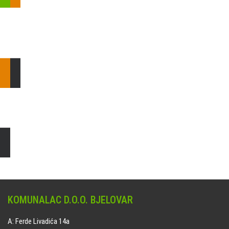
Pošaljite nam upit ili nazovite!
Odgovorit ćemo Vam u
najkraćem mogućem roku.
E: komunalac@komunalac-bj.hr
T: 043/622-100
Čišćenje i uređenje grobnih mjesta
Naručite online jedan od ponuđenih paketa. usluga je dostupna
na svim grobljima kojima upravlja Komunalac d.o.o. Bjelovar.
KOMUNALAC D.O.O. BJELOVAR
A: Ferde Livadića 14a