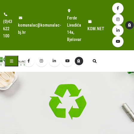
Ferde
(0)43
komunalac@komunalac-
Livadića
622
KOM.NET
bj.hr
14a,
100
Bjelovar