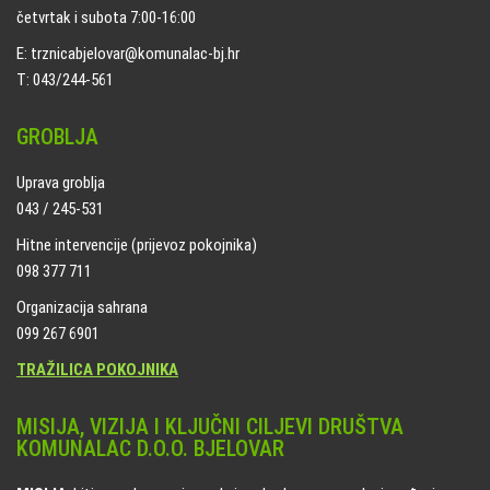
četvrtak i subota 7:00-16:00
E: trznicabjelovar@komunalac-bj.hr
T: 043/244-561
GROBLJA
Uprava groblja
043 / 245-531
Hitne intervencije (prijevoz pokojnika)
098 377 711
Organizacija sahrana
099 267 6901
TRAŽILICA POKOJNIKA
MISIJA, VIZIJA I KLJUČNI CILJEVI DRUŠTVA
KOMUNALAC D.O.O. BJELOVAR