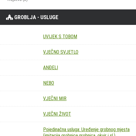
GROBLJA - USLUGE
UVIJEK S TOBOM
VJEČNO SVJETLO
ANĐELI
NEBO
VJEČNI MIR
VJEČNI ŽIVOT
Pojedinačna usluga: Uređenje grobnog mjesta
(imitacija grobnice,grobnica, okvir i sl.)